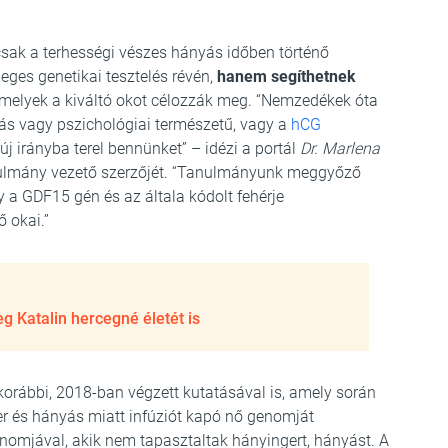
sak a terhességi vészes hányás időben történő
leges genetikai tesztelés révén,
hanem segíthetnek
melyek a kiváltó okot célozzák meg. “Nemzedékek óta
ás vagy pszichológiai természetű, vagy a
hCG
új irányba terel bennünket” – idézi a portál
Dr. Marlena
tanulmány vezető szerzőjét. “Tanulmányunk meggyőző
y a GDF15 gén és az általa kódolt fehérje
 okai.”
 Katalin hercegné életét is
rábbi, 2018-ban végzett kutatásával is, amely során
er és hányás miatt infúziót kapó nő genomját
nomjával, akik nem tapasztaltak hányingert, hányást. A