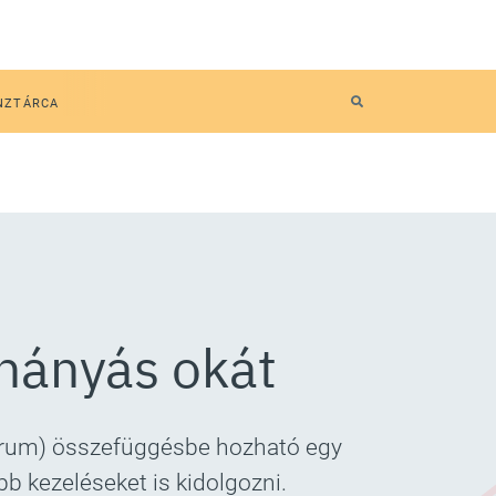
NZTÁRCA
 hányás okát
darum) összefüggésbe hozható egy
b kezeléseket is kidolgozni.