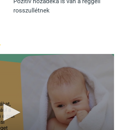
Pozitív hozadéka is van a reggeli
rosszullétnek