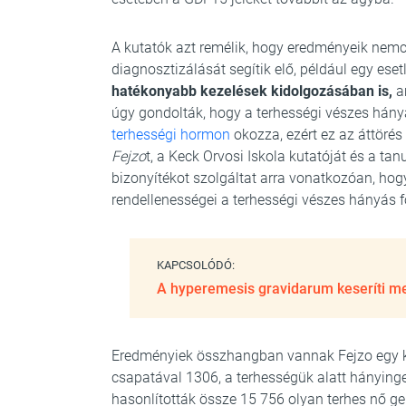
A kutatók azt remélik, hogy eredményeik nemc
diagnosztizálását segítik elő, például egy eset
hatékonyabb kezelések kidolgozásában is,
a
úgy gondolták, hogy a terhességi vészes hány
terhességi hormon
okozza, ezért ez az áttörés 
Fejzo
t, a Keck Orvosi Iskola kutatóját és a 
bizonyítékot szolgáltat arra vonatkozóan, hog
rendellenességei a terhességi vészes hányás fő
KAPCSOLÓDÓ:
A hyperemesis gravidarum keseríti meg
Eredményiek összhangban vannak Fejzo egy ko
csapatával 1306, a terhességük alatt hánying
hasonlították össze 15 756 olyan terhes nő ge