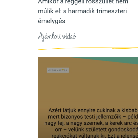
Amikor a reggeli rosszullét nem
múlik el: a harmadik trimeszteri
émelygés
Ajánlott videó