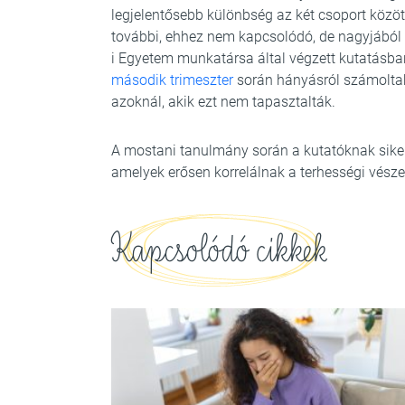
legjelentősebb különbség az két csoport között
további, ehhez nem kapcsolódó, de nagyjából 
i Egyetem munkatársa által végzett kutatásban
második trimeszter
során hányásról számoltak
azoknál, akik ezt nem tapasztalták.
A mostani tanulmány során a kutatóknak siker
amelyek erősen korrelálnak a terhességi vész
Kapcsolódó cikkek