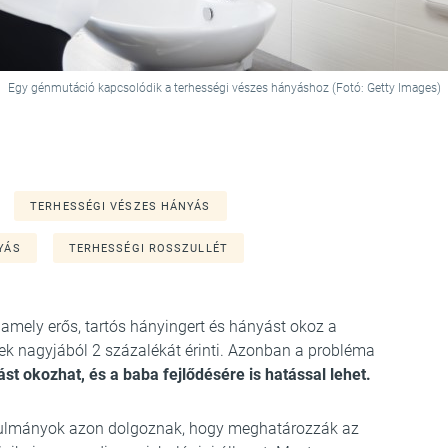
Egy génmutáció kapcsolódik a terhességi vészes hányáshoz (Fotó: Getty Images)
TERHESSÉGI VÉSZES HÁNYÁS
YÁS
TERHESSÉGI ROSSZULLÉT
 amely erős, tartós hányingert és hányást okoz a
égek nagyjából 2 százalékát érinti. Azonban a probléma
t okozhat, és a baba fejlődésére is hatással lehet.
anulmányok azon dolgoznak, hogy meghatározzák az