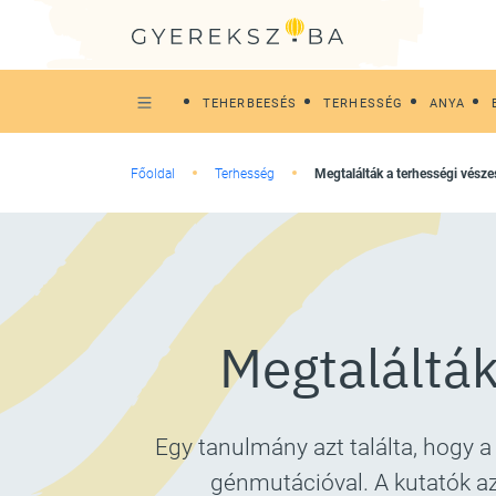
TEHERBEESÉS
TERHESSÉG
ANYA
Főoldal
Terhesség
Megtalálták a terhességi vész
Megtalálták
Egy tanulmány azt találta, hogy
génmutációval. A kutatók az