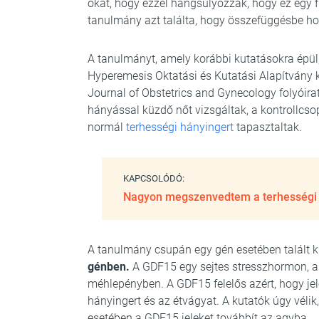
okát, hogy ezzel hangsúlyozzák, hogy ez egy f
tanulmány azt találta, hogy összefüggésbe ho
A tanulmányt, amely korábbi kutatásokra épül, 
Hyperemesis Oktatási és Kutatási Alapítvány k
Journal of Obstetrics and Gynecology folyóira
hányással küzdő nőt vizsgáltak, a kontrollcsop
normál
terhességi hányingert
tapasztaltak.
KAPCSOLÓDÓ:
Nagyon megszenvedtem a terhességi 
A tanulmány csupán egy gén esetében talált k
génben.
A GDF15 egy sejtes stresszhormon, 
méhlepényben. A GDF15 felelős azért, hogy je
hányingert és az étvágyat. A kutatók úgy vél
esetében a GDF15 jeleket továbbít az agyba.