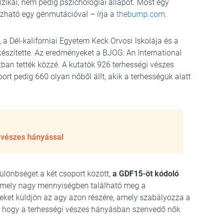
izikai, nem pedig pszichológiai állapot. Most egy
zható egy génmutációval – írja a
thebump.com
.
a Dél-kaliforniai Egyetem Keck Orvosi Iskolája és a
észítette. Az eredményeket a BJOG: An International
tban tették közzé. A kutatók 926 terhességi vészes
ort pedig 660 olyan nőből állt, akik a terhességük alatt
vészes hányással
ülönbséget a két csoport között,
a GDF15-öt kódoló
amely nagy mennyiségben található meg a
leket küldjön az agy azon részére, amely szabályozza a
ik, hogy a terhességi vészes hányásban szenvedő nők