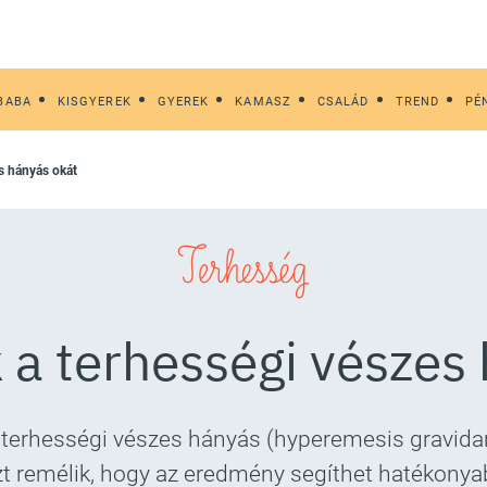
BABA
KISGYEREK
GYEREK
KAMASZ
CSALÁD
TREND
PÉ
es hányás okát
Terhesség
 a terhességi vészes
 a terhességi vészes hányás (hyperemesis gravi
t remélik, hogy az eredmény segíthet hatékonyab