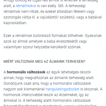
Ahogy boldog és izgalmas álmok is lehetnek a terhesség
alatt, a
rémálmokra
is van esély. Sőt. A terhességi
rémálmok nem ritkák, és ezeket általában félelem vagy
szorongás váltja ki: a vajúdástól/ szüléstül, vagy a babával
kapcsolatban.
Ezek a rémálmok különböző formákat ölthetnek. Gyakoriak
azok az álmok amelyek a baba elvesztéséről vagy
valamilyen szorul helyzetbe kerülésről szólnak.
MIÉRT VÁLTOZNAK MEG AZ ÁLMAINK TERHESEN?
A
hormonális változások
az egyik lehetséges okozói
annak, hogy megváltoznak az álmaink terhesség alatt.
Gondoljunk csak arra, hogy a hormonális változások
nagyon sok kismamánál
hangulatingadozást
is okoznak. A
hormonok intenzívebbé teszik az érzelmeket, így az
álmokat is. A terhesség alatti hormonális változások