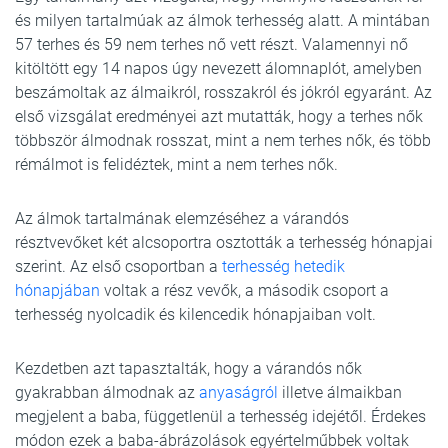
és milyen tartalmúak az álmok terhesség alatt. A mintában
57 terhes és 59 nem terhes nő vett részt. Valamennyi nő
kitöltött egy 14 napos úgy nevezett álomnaplót, amelyben
beszámoltak az álmaikról, rosszakról és jókról egyaránt. Az
első vizsgálat eredményei azt mutatták, hogy a terhes nők
többször álmodnak rosszat, mint a nem terhes nők, és több
rémálmot is felidéztek, mint a nem terhes nők.
Az álmok tartalmának elemzéséhez a várandós
résztvevőket két alcsoportra osztották a terhesség hónapjai
szerint. Az első csoportban a
terhesség hetedik
hónapjában
voltak a rész vevők, a második csoport a
terhesség nyolcadik és kilencedik hónapjaiban volt.
Kezdetben azt tapasztalták, hogy a várandós nők
gyakrabban álmodnak az
anyaságról
illetve álmaikban
megjelent a baba, függetlenül a terhesség idejétől. Érdekes
módon ezek a baba-ábrázolások egyértelműbbek voltak