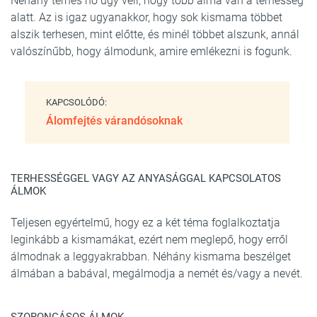
Néhány terhes nő úgy véli, hogy több álma van a terhesség
alatt. Az is igaz ugyanakkor, hogy sok kismama többet
alszik terhesen, mint előtte, és minél többet alszunk, annál
valószínűbb, hogy álmodunk, amire emlékezni is fogunk.
KAPCSOLÓDÓ:
Álomfejtés várandósoknak
TERHESSÉGGEL VAGY AZ ANYASÁGGAL KAPCSOLATOS
ÁLMOK
Teljesen egyértelmű, hogy ez a két téma foglalkoztatja
leginkább a kismamákat, ezért nem meglepő, hogy erről
álmodnak a leggyakrabban. Néhány kismama beszélget
álmában a babával, megálmodja a nemét és/vagy a nevét.