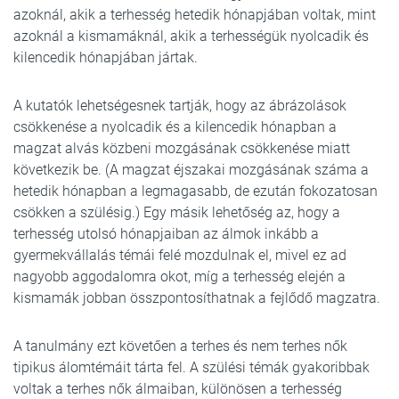
azoknál, akik a terhesség hetedik hónapjában voltak, mint
azoknál a kismamáknál, akik a terhességük nyolcadik és
kilencedik hónapjában jártak.
A kutatók lehetségesnek tartják, hogy az ábrázolások
csökkenése a nyolcadik és a kilencedik hónapban a
magzat alvás közbeni mozgásának csökkenése miatt
következik be. (A magzat éjszakai mozgásának száma a
hetedik hónapban a legmagasabb, de ezután fokozatosan
csökken a szülésig.) Egy másik lehetőség az, hogy a
terhesség utolsó hónapjaiban az álmok inkább a
gyermekvállalás témái felé mozdulnak el, mivel ez ad
nagyobb aggodalomra okot, míg a terhesség elején a
kismamák jobban összpontosíthatnak a fejlődő magzatra.
A tanulmány ezt követően a terhes és nem terhes nők
tipikus álomtémáit tárta fel. A szülési témák gyakoribbak
voltak a terhes nők álmaiban, különösen a terhesség