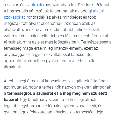
az alvás és az
álmok
mintázataiban tükröződnek. Például
a hormonális változások felboríthatják az addigi
alvási
szokásokat
, ronthatják az alvás minőségét és több
megszakított alvást okozhatnak. Azonban ezek az
alvásváltozások az álmok fokozottabb felidézésével,
valamint érzelmileg telítettebb és félelmetesebb álmokkal
társulnak, mint az élet más időszakaiban. Természetesen a
terhesség maga érzelmileg intenzív élmény, ezért az
anyasággal és a gyermekvállalással kapcsolatos
aggodalmak érthetően gyakori témái a terhes nők
álmainak.
A terhességi álmokkal kapcsolatos vizsgálatok általában
azt mutatják, hogy a terhes nők nagyon gyakran álmodnak
a
terhességről, a szülésről és a még meg nem született
babáról
. Egy tanulmány szerint a terhességi álmok
legalább egyharmada e témák egyikére vonatkozik, és
gyakoriságuk fokozatosan növekszik a terhesség ideje