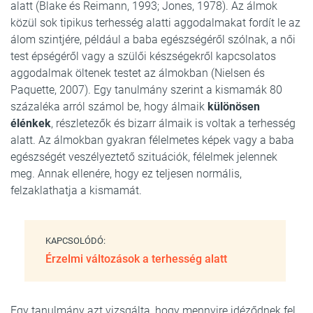
alatt (Blake és Reimann, 1993; Jones, 1978). Az álmok
közül sok tipikus terhesség alatti aggodalmakat fordít le az
álom szintjére, például a baba egészségéről szólnak, a női
test épségéről vagy a szülői készségekről kapcsolatos
aggodalmak öltenek testet az álmokban (Nielsen és
Paquette, 2007). Egy tanulmány szerint a kismamák 80
százaléka arról számol be, hogy álmaik
különösen
élénkek
, részletezők és bizarr álmaik is voltak a terhesség
alatt. Az álmokban gyakran félelmetes képek vagy a baba
egészségét veszélyeztető szituációk, félelmek jelennek
meg. Annak ellenére, hogy ez teljesen normális,
felzaklathatja a kismamát.
KAPCSOLÓDÓ:
Érzelmi változások a terhesség alatt
Egy tanulmány azt vizsgálta, hogy mennyire idéződnek fel