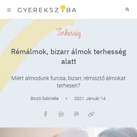
Terhesség
Rémálmok, bizarr álmok terhesség
alatt
Miért álmodunk furcsa, bizarr, rémisztő álmokat
terhesen?
Biczó Gabriella
2021. Január 14.