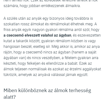
nem terhes nők. Ezek az ébredések lehetővé tehetik a nők
számára, hogy jobban emlékezzenek álmaikra.
A szülés után az anyák egy bizonyos ideig továbbra is
szokatlan rossz álmokat és rémálmokat élhetnek meg. A
friss anyák egyik nagyon gyakori rémálma arról szól, hogy
a csecsemő elveszett valahol az ágyban
, és eszeveszetten
kutat a takarók között, gyakran rémálom közben is vagy
hangosan beszél, esetleg sír. Még akkor is, amikor az anya
rájön, hogy a csecsemő nincs az ágyban (hanem a saját
ágyában van) és nincs veszélyben, a félelem gyakran arra
készteti, hogy felkeljen és ellenőrizze a babát. Ezek az
álmok teljesen normálisak és azokat az érzelmi aggályokat
tükrözik, amelyek az anyává válással járnak együtt.
Miben különböznek az álmok terhesség
alatt?