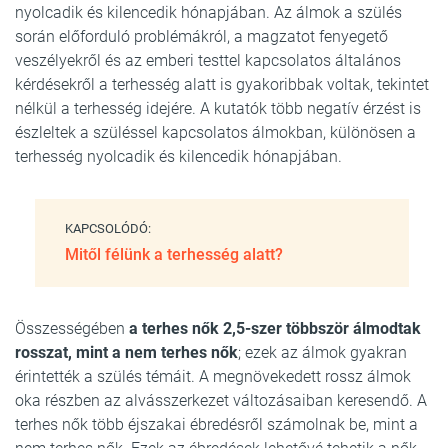
nyolcadik és kilencedik hónapjában. Az álmok a szülés
során előforduló problémákról, a magzatot fenyegető
veszélyekről és az emberi testtel kapcsolatos általános
kérdésekről a terhesség alatt is gyakoribbak voltak, tekintet
nélkül a terhesség idejére. A kutatók több negatív érzést is
észleltek a szüléssel kapcsolatos álmokban, különösen a
terhesség nyolcadik és kilencedik hónapjában.
KAPCSOLÓDÓ:
Mitől félünk a terhesség alatt?
Összességében
a terhes nők 2,5-szer többször álmodtak
rosszat, mint a nem terhes nők
; ezek az álmok gyakran
érintették a szülés témáit. A megnövekedett rossz álmok
oka részben az alvásszerkezet változásaiban keresendő. A
terhes nők több éjszakai ébredésről számolnak be, mint a