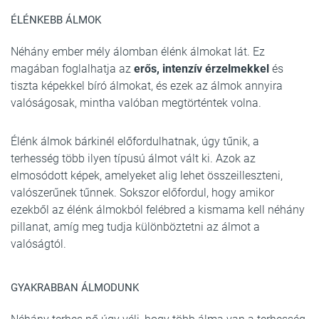
ÉLÉNKEBB ÁLMOK
Néhány ember mély álomban élénk álmokat lát. Ez
magában foglalhatja az
erős, intenzív érzelmekkel
és
tiszta képekkel bíró álmokat, és ezek az álmok annyira
valóságosak, mintha valóban megtörténtek volna.
Élénk álmok bárkinél előfordulhatnak, úgy tűnik, a
terhesség több ilyen típusú álmot vált ki. Azok az
elmosódott képek, amelyeket alig lehet összeilleszteni,
valószerűnek tűnnek. Sokszor előfordul, hogy amikor
ezekből az élénk álmokból felébred a kismama kell néhány
pillanat, amíg meg tudja különböztetni az álmot a
valóságtól.
GYAKRABBAN ÁLMODUNK