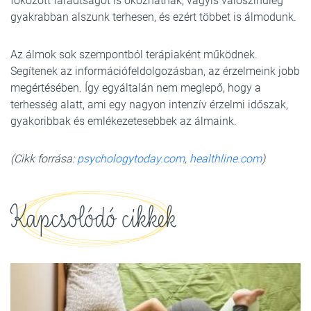
fokozott fáradtságot is okozhatnak, vagyis valószínűleg
gyakrabban alszunk terhesen, és ezért többet is álmodunk.
Az álmok sok szempontból terápiaként működnek.
Segítenek az információfeldolgozásban, az érzelmeink jobb
megértésében. Így egyáltalán nem meglepő, hogy a
terhesség alatt, ami egy nagyon intenzív érzelmi időszak,
gyakoribbak és emlékezetesebbek az álmaink.
(Cikk forrása:
psychologytoday.com
,
healthline.com
)
Kapcsolódó cikkek