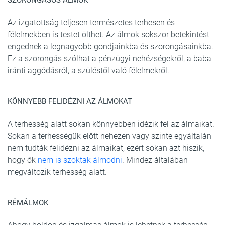
SZORONGÁSOS ÁLMOK
Az izgatottság teljesen természetes terhesen és
félelmekben is testet ölthet. Az álmok sokszor betekintést
engednek a legnagyobb gondjainkba és szorongásainkba.
Ez a szorongás szólhat a pénzügyi nehézségekről, a baba
iránti aggódásról, a szüléstől való félelmekről.
KÖNNYEBB FELIDÉZNI AZ ÁLMOKAT
A terhesség alatt sokan könnyebben idézik fel az álmaikat.
Sokan a terhességük előtt nehezen vagy szinte egyáltalán
nem tudták felidézni az álmaikat, ezért sokan azt hiszik,
hogy ők
nem is szoktak álmodni
. Mindez általában
megváltozik terhesség alatt.
RÉMÁLMOK