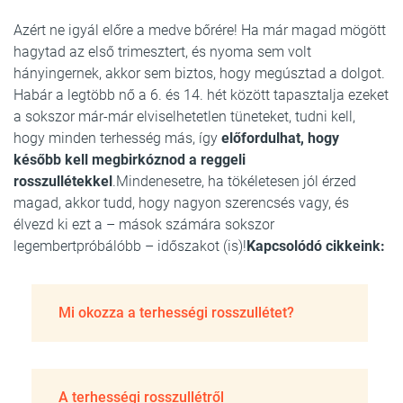
Azért ne igyál előre a medve bőrére! Ha már magad mögött
hagytad az első trimesztert, és nyoma sem volt
hányingernek, akkor sem biztos, hogy megúsztad a dolgot.
Habár a legtöbb nő a 6. és 14. hét között tapasztalja ezeket
a sokszor már-már elviselhetetlen tüneteket, tudni kell,
hogy minden terhesség más, így
előfordulhat, hogy
később kell megbirkóznod a reggeli
rosszullétekkel
.Mindenesetre, ha tökéletesen jól érzed
magad, akkor tudd, hogy nagyon szerencsés vagy, és
élvezd ki ezt a – mások számára sokszor
legembertpróbálóbb – időszakot (is)!
Kapcsolódó cikkeink:
Mi okozza a terhességi rosszullétet?
A terhességi rosszullétről