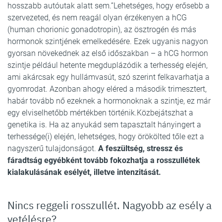
hosszabb autóutak alatt sem.”Lehetséges, hogy erősebb a
szervezeted, és nem reagál olyan érzékenyen a hCG
(human chorionic gonadotropin), az ösztrogén és más
hormonok szintjének emelkedésére. Ezek ugyanis nagyon
gyorsan növekednek az első időszakban – a hCG hormon
szintje például hetente megduplázódik a terhesség elején,
ami akárcsak egy hullámvasút, szó szerint felkavarhatja a
gyomrodat. Azonban ahogy eléred a második trimesztert,
habár tovább nő ezeknek a hormonoknak a szintje, ez már
egy elviselhetőbb mértékben történik.Közbejátszhat a
genetika is. Ha az anyukád sem tapasztalt hányingert a
terhessége(i) elején, lehetséges, hogy örökölted tőle ezt a
nagyszerű tulajdonságot.
A feszültség, stressz és
fáradtság egyébként tovább fokozhatja a rosszullétek
kialakulásának esélyét, illetve intenzitását.
Nincs reggeli rosszullét. Nagyobb az esély a
vetélésre?