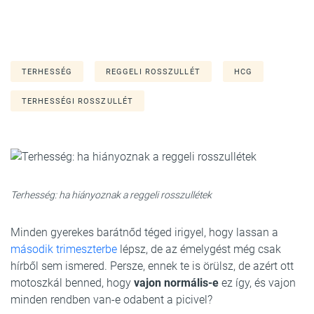
TERHESSÉG
REGGELI ROSSZULLÉT
HCG
TERHESSÉGI ROSSZULLÉT
Terhesség: ha hiányoznak a reggeli rosszullétek
Minden gyerekes barátnőd téged irigyel, hogy lassan a
második trimeszterbe
lépsz, de az émelygést még csak
hírből sem ismered. Persze, ennek te is örülsz, de azért ott
motoszkál benned, hogy
vajon normális-e
ez így, és vajon
minden rendben van-e odabent a picivel?