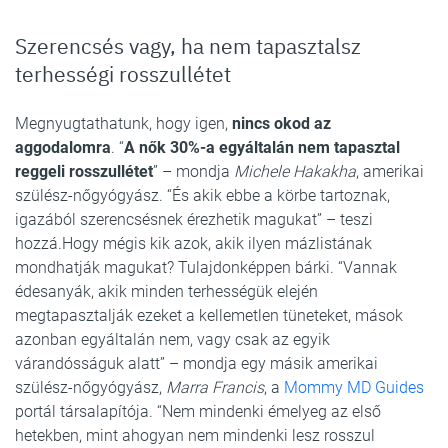
Szerencsés vagy, ha nem tapasztalsz
terhességi rosszullétet
Megnyugtathatunk, hogy igen,
nincs okod az
aggodalomra
. “
A nők 30%-a egyáltalán nem tapasztal
reggeli rosszullétet
” – mondja
Michele Hakakha
, amerikai
szülész-nőgyógyász. “És akik ebbe a körbe tartoznak,
igazából szerencsésnek érezhetik magukat” – teszi
hozzá.Hogy mégis kik azok, akik ilyen mázlistának
mondhatják magukat? Tulajdonképpen bárki. “Vannak
édesanyák, akik minden terhességük elején
megtapasztalják ezeket a kellemetlen tüneteket, mások
azonban egyáltalán nem, vagy csak az egyik
várandósságuk alatt” – mondja egy másik amerikai
szülész-nőgyógyász,
Marra Francis
, a
Mommy MD Guides
portál társalapítója. “Nem mindenki émelyeg az első
hetekben, mint ahogyan nem mindenki lesz rosszul