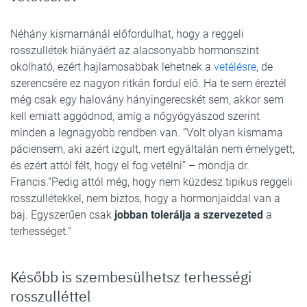
Néhány kismamánál előfordulhat, hogy a reggeli
rosszullétek hiányáért az alacsonyabb hormonszint
okolható, ezért hajlamosabbak lehetnek a
vetélésre
, de
szerencsére ez nagyon ritkán fordul elő. Ha te sem éreztél
még csak egy halovány hányingerecskét sem, akkor sem
kell emiatt aggódnod, amíg a nőgyógyászod szerint
minden a legnagyobb rendben van. “Volt olyan kismama
páciensem, aki azért izgult, mert egyáltalán nem émelygett,
és ezért attól félt, hogy el fog vetélni” – mondja dr.
Francis.”Pedig attól még, hogy nem küzdesz tipikus reggeli
rosszullétekkel, nem biztos, hogy a hormonjaiddal van a
baj. Egyszerűen csak
jobban tolerálja a szervezeted
a
terhességet.”
Később is szembesülhetsz terhességi
rosszulléttel