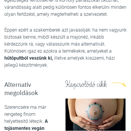
egészséges felnőtteknél is komoly panaszokat okozhat,
várandósság alatt pedig különösen fontos elkerülni minden
olyan fertőzést, amely megterhelheti a szervezetet.
Éppen ezért a szakemberek azt javasolják: ha nem vagyunk
biztosak benne, miből készült a majonéz, inkább
kérdezzünk rá, vagy válasszunk más alternatívát.
Különösen igaz ez azokra a termékekre, amelyeket a
hűtőpultból veszünk ki,
illetve amelyek kisüzemi, házi
jellegű készítmények.
Kapcsolódó cikk
Alternatív
megoldások
Szerencsére ma már
rengeteg finom
helyettesítő létezik.
A
tojásmentes vegán