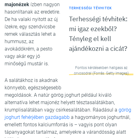
majonézek
ízben nagyon
TERHESSÉGI TÉVHITEK
hasonlítanak az eredetire.
Terhességi tévhitek:
De ha valaki nyitott az új
ízekre, egy szendvicsbe
mi igaz ezekből?
remek választás lehet a
Tényleg el kell
hummusz, az
ajándékozni a cicát?
avokádókrém, a pesto
vagy akár egy jó
minőségű mustár is.
Fontos kérdésekben hallgass az
orvosodra! (Forrás: Getty Images)
A salátákhoz is akadnak
könnyebb, egészségesebb
megoldások. A natúr görög joghurt például kiváló
alternatíva lehet majonéz helyett tésztasalátákban,
krumplisalátában vagy csirkesalátában. Ráadásul a
görög
joghurt fehérjében gazdagabb
a hagyományos joghurtnál,
emellett fontos kalciumforrás is – vagyis pont olyan
tápanyagokat tartalmaz, amelyekre a várandósság alatt