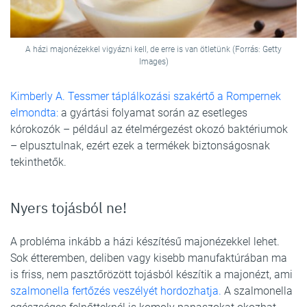
A házi majonézekkel vigyázni kell, de erre is van ötletünk (Forrás: Getty
Images)
Kimberly A. Tessmer táplálkozási szakértő a Rompernek
elmondta:
a gyártási folyamat során az esetleges
kórokozók – például az ételmérgezést okozó baktériumok
– elpusztulnak, ezért ezek a termékek biztonságosnak
tekinthetők.
Nyers tojásból ne!
A probléma inkább a házi készítésű majonézekkel lehet.
Sok étteremben, deliben vagy kisebb manufaktúrában ma
is friss, nem pasztőrözött tojásból készítik a majonézt, ami
szalmonella fertőzés veszélyét hordozhatja.
A szalmonella