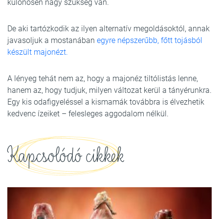
különösen nagy szükség van.
De aki tartózkodik az ilyen alternatív megoldásoktól, annak
javasoljuk a mostanában
egyre népszerűbb, főtt tojásból
készült majonézt.
A lényeg tehát nem az, hogy a majonéz tiltólistás lenne,
hanem az, hogy tudjuk, milyen változat kerül a tányérunkra.
Egy kis odafigyeléssel a kismamák továbbra is élvezhetik
kedvenc ízeiket – felesleges aggodalom nélkül.
Kapcsolódó cikkek