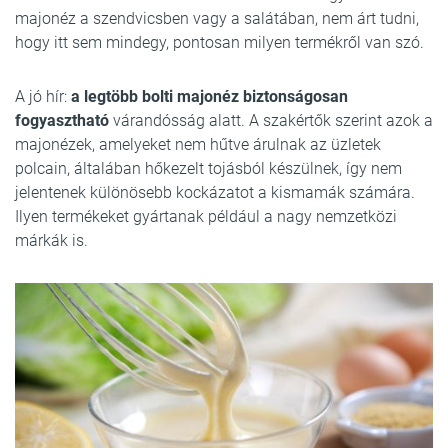
majonéz a szendvicsben vagy a salátában, nem árt tudni,
hogy itt sem mindegy, pontosan milyen termékről van szó.
A jó hír:
a legtöbb bolti majonéz biztonságosan
fogyasztható
várandósság alatt. A szakértők szerint azok a
majonézek, amelyeket nem hűtve árulnak az üzletek
polcain, általában hőkezelt tojásból készülnek, így nem
jelentenek különösebb kockázatot a kismamák számára.
Ilyen termékeket gyártanak például a nagy nemzetközi
márkák is.