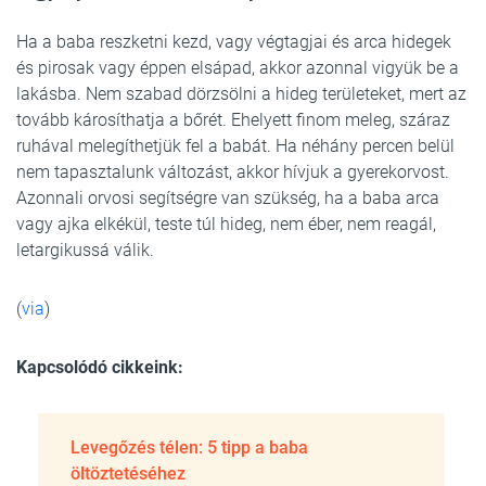
Ha a baba reszketni kezd, vagy végtagjai és arca hidegek
és pirosak vagy éppen elsápad, akkor azonnal vigyük be a
lakásba. Nem szabad dörzsölni a hideg területeket, mert az
tovább károsíthatja a bőrét. Ehelyett finom meleg, száraz
ruhával melegíthetjük fel a babát. Ha néhány percen belül
nem tapasztalunk változást, akkor hívjuk a gyerekorvost.
Azonnali orvosi segítségre van szükség, ha a baba arca
vagy ajka elkékül, teste túl hideg, nem éber, nem reagál,
letargikussá válik.
(
via
)
Kapcsolódó cikkeink:
Levegőzés télen: 5 tipp a baba
öltöztetéséhez