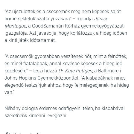
“Az újszülöttek és a csecsemők még nem képesek saját
hőmérsékletük szabályozására” – mondja
Janice
Montague
, a GoodSamarián Kórház gyermekgyógyászati
igazgatója. Azt javasolja, hogy korlátozzuk a hideg időben
a kinti játék időtartamát.
“A csecsemők gyorsabban veszítenek hőt, mint a felnőttek,
és minél fiatalabbak, annál kevésbé képesek a hideg idő
kezelésére” – teszi hozzá
Dr. Kate Puttgen
, a Baltimore-i
Johns Hopkins Gyermekközponttól. “A kisbabáknak nincs
elegendő testzsírjuk ahhoz, hogy felmelegedjenek, ha hideg
van.”
Néhány dologra érdemes odafigyelni télen, ha kisbabával
szeretnénk kimenni levegőzni.