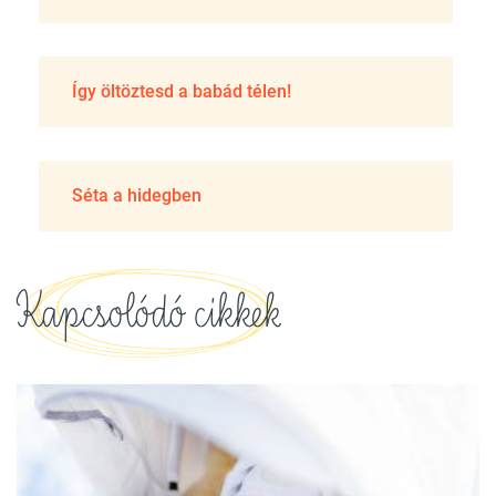
Így öltöztesd a babád télen!
Séta a hidegben
Kapcsolódó cikkek