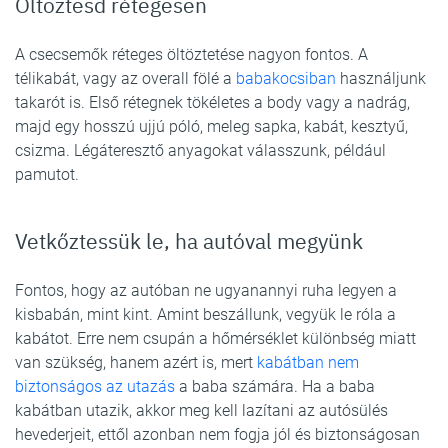
Öltöztesd rétegesen
A csecsemők réteges öltöztetése nagyon fontos. A
télikabát, vagy az overall fölé a
babakocsiban
használjunk
takarót is. Első rétegnek tökéletes a body vagy a nadrág,
majd egy hosszú ujjú póló, meleg sapka, kabát, kesztyű,
csizma. Légáteresztő anyagokat válasszunk, például
pamutot.
Vetkőztessük le, ha autóval megyünk
Fontos, hogy az autóban ne ugyanannyi ruha legyen a
kisbabán, mint kint. Amint beszállunk, vegyük le róla a
kabátot. Erre nem csupán a hőmérséklet különbség miatt
van szükség, hanem azért is, mert
kabátban nem
biztonságos az utazás
a baba számára. Ha a baba
kabátban utazik, akkor meg kell lazítani az autósülés
hevederjeit, ettől azonban nem fogja jól és biztonságosan