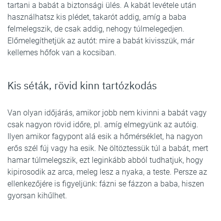
tartani a babát a biztonsági ülés. A kabát levétele után
használhatsz kis plédet, takarót addig, amíg a baba
felmelegszik, de csak addig, nehogy túlmelegedjen.
Előmelegíthetjük az autót: mire a babát kivisszük, már
kellemes hőfok van a kocsiban.
Kis séták, rövid kinn tartózkodás
Van olyan időjárás, amikor jobb nem kivinni a babát vagy
csak nagyon rövid időre, pl. amíg elmegyünk az autóig.
Ilyen amikor fagypont alá esik a hőmérséklet, ha nagyon
erős szél fúj vagy ha esik. Ne öltöztessük túl a babát, mert
hamar túlmelegszik, ezt leginkább abból tudhatjuk, hogy
kipirosodik az arca, meleg lesz a nyaka, a teste. Persze az
ellenkezőjére is figyeljünk: fázni se fázzon a baba, hiszen
gyorsan kihűlhet.