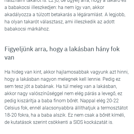
használni takarót is. Ez jó, de ügyelj arra, hogy a takaró és
a babakocsi illeszkedjen: ha nem így van, akkor
akadályozza a túlzott betakarás a légáramlást. A legjobb,
ha olyan takarót választasz, ami illeszkedik az adott
babakocsi márkához.
Figyeljünk arra, hogy a lakásban hány fok
van
Ha hideg van kint, akkor hajlamosabbak vagyunk azt hinni,
hogy a lakásban nagyon melegnek kell lennie. Pedig ez
sem tesz jót a babának. Ha túl meleg van a lakásban,
akkor nagy valószínűséggel nem elég párás a levegő, ez
pedig kiszárítja a baba finom bőrét. Nappal elég 20-22
Celsius fok, ennél alacsonyabbra állíthatjuk a termosztátot
18-20 fokra, ha a baba alszik. Ez nem csak a bőrét kíméli,
de kutatások szerint csökkenti a SIDS kockázatát is.