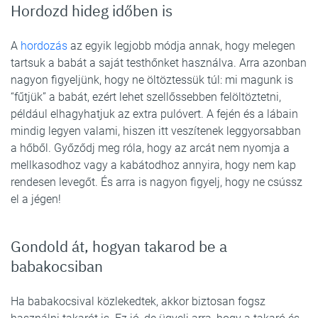
Hordozd hideg időben is
A
hordozás
az egyik legjobb módja annak, hogy melegen
tartsuk a babát a saját testhőnket használva. Arra azonban
nagyon figyeljünk, hogy ne öltöztessük túl: mi magunk is
“fűtjük” a babát, ezért lehet szellőssebben felöltöztetni,
például elhagyhatjuk az extra pulóvert. A fején és a lábain
mindig legyen valami, hiszen itt veszítenek leggyorsabban
a hőből. Győződj meg róla, hogy az arcát nem nyomja a
mellkasodhoz vagy a kabátodhoz annyira, hogy nem kap
rendesen levegőt. És arra is nagyon figyelj, hogy ne csússz
el a jégen!
Gondold át, hogyan takarod be a
babakocsiban
Ha babakocsival közlekedtek, akkor biztosan fogsz