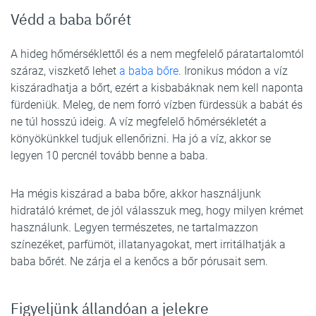
Védd a baba bőrét
A hideg hőmérséklettől és a nem megfelelő páratartalomtól
száraz, viszkető lehet
a baba bőre
. Ironikus módon a víz
kiszáradhatja a bőrt, ezért a kisbabáknak nem kell naponta
fürdeniük. Meleg, de nem forró vízben fürdessük a babát és
ne túl hosszú ideig. A víz megfelelő hőmérsékletét a
könyökünkkel tudjuk ellenőrizni. Ha jó a víz, akkor se
legyen 10 percnél tovább benne a baba.
Ha mégis kiszárad a baba bőre, akkor használjunk
hidratáló krémet, de jól válasszuk meg, hogy milyen krémet
használunk. Legyen természetes, ne tartalmazzon
színezéket, parfümöt, illatanyagokat, mert irritálhatják a
baba bőrét. Ne zárja el a kenőcs a bőr pórusait sem.
Figyeljünk állandóan a jelekre