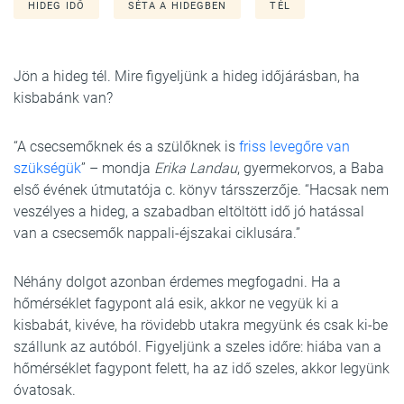
HIDEG IDŐ
SÉTA A HIDEGBEN
TÉL
Jön a hideg tél. Mire figyeljünk a hideg időjárásban, ha
kisbabánk van?
“A csecsemőknek és a szülőknek is
friss levegőre van
szükségük
” – mondja
Erika Landau
, gyermekorvos, a Baba
első évének útmutatója c. könyv társszerzője. “Hacsak nem
veszélyes a hideg, a szabadban eltöltött idő jó hatással
van a csecsemők nappali-éjszakai ciklusára.”
Néhány dolgot azonban érdemes megfogadni. Ha a
hőmérséklet fagypont alá esik, akkor ne vegyük ki a
kisbabát, kivéve, ha rövidebb utakra megyünk és csak ki-be
szállunk az autóból. Figyeljünk a szeles időre: hiába van a
hőmérséklet fagypont felett, ha az idő szeles, akkor legyünk
óvatosak.