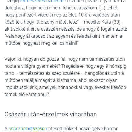
“Végig
természetes szülésre
készültem, kvázi úgy álltam a
dologhoz, hogy nekem nem lehet császárom. (…) Lehet,
hogy pont ezért viccelt meg az élet. 10 óra vajúdás után
közölték, hogy itt bizony műtét lesz” – mesélte Kata (30),
akit sokként ért a császármetszés, de ahogy ő fogalmazott:
“valahogy átkapcsolt az agyam és feladatként mentem a
műtőbe, hogy ezt meg kell csinálni!”
Vajon ki, hogyan dolgozza fel, hogy nem természetes úton
hozta a világra gyermekét? Tragédia-e, hogy egy 9 hónapig
tartó – természetes és szép szülésre – hangolódás után a
műtőben találja magát a kismama, ahol sokszor olyan
impulzusok érik, amelyek hónapokkal vagy évekkel később
törnek elő váratlanul?
Császár után-érzelmek viharában
A
császármetszésen
átesett nőkkel beszélgetve hamar