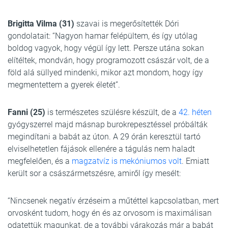
Brigitta Vilma (31)
szavai is megerősítették Dóri
gondolatait: “Nagyon hamar felépültem, és így utólag
boldog vagyok, hogy végül így lett. Persze utána sokan
elítéltek, mondván, hogy programozott császár volt, de a
föld alá süllyed mindenki, mikor azt mondom, hogy így
megmentettem a gyerek életét”.
Fanni (25)
is természetes szülésre készült, de a
42. héten
gyógyszerrel majd másnap burokrepesztéssel próbálták
megindítani a babát az úton. A 29 órán keresztül tartó
elviselhetetlen fájások ellenére a tágulás nem haladt
megfelelően, és a
magzatvíz is mekóniumos volt
. Emiatt
került sor a császármetszésre, amiről így mesélt:
“Nincsenek negatív érzéseim a műtéttel kapcsolatban, mert
orvosként tudom, hogy én és az orvosom is maximálisan
odatettük magunkat, de a további várakozás már a babát