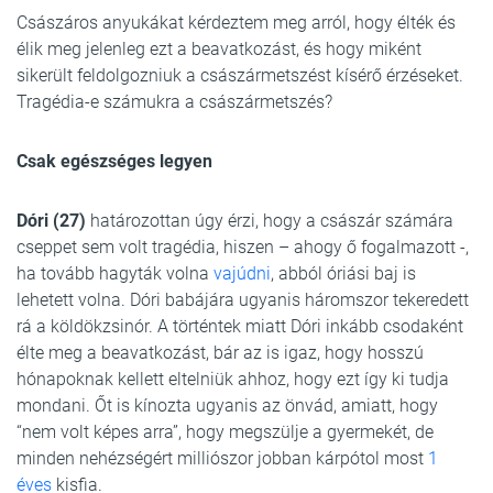
Császáros anyukákat kérdeztem meg arról, hogy élték és
élik meg jelenleg ezt a beavatkozást, és hogy miként
sikerült feldolgozniuk a császármetszést kísérő érzéseket.
Tragédia-e számukra a császármetszés?
Csak egészséges legyen
Dóri (27)
határozottan úgy érzi, hogy a császár számára
cseppet sem volt tragédia, hiszen – ahogy ő fogalmazott -,
ha tovább hagyták volna
vajúdni
, abból óriási baj is
lehetett volna. Dóri babájára ugyanis háromszor tekeredett
rá a köldökzsinór. A történtek miatt Dóri inkább csodaként
élte meg a beavatkozást, bár az is igaz, hogy hosszú
hónapoknak kellett eltelniük ahhoz, hogy ezt így ki tudja
mondani. Őt is kínozta ugyanis az önvád, amiatt, hogy
“nem volt képes arra”, hogy megszülje a gyermekét, de
minden nehézségért milliószor jobban kárpótol most
1
éves
kisfia.