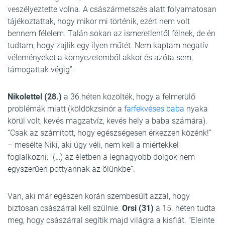
veszélyeztette volna. A császármetszés alatt folyamatosan
tájékoztattak, hogy mikor mi történik, ezért nem volt
bennem félelem. Talán sokan az ismeretlentől félnek, de én
tudtam, hogy zajlik egy ilyen műtét. Nem kaptam negatív
véleményeket a környezetemből akkor és azóta sem,
támogattak végig”.
Nikolettel (28.)
a 36.héten közölték, hogy a felmerülő
problémák miatt (köldökzsinór a
farfekvéses baba
nyaka
körül volt, kevés magzatvíz, kevés hely a baba számára).
“Csak az számított, hogy egészségesen érkezzen közénk!”
– mesélte Niki, aki úgy véli, nem kell a miértekkel
foglalkozni: “(…) az életben a legnagyobb dolgok nem
egyszerűen pottyannak az ölünkbe”.
Van, aki már egészen korán szembesült azzal, hogy
biztosan császárral kell szülnie.
Orsi (31)
a 15. héten tudta
meg, hogy császárral segítik majd világra a kisfiát. “Eleinte