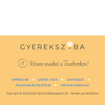
1
minute,
38
seconds
Kövess minket a Facebookon!
IMPRESSZUM
SZERZŐI JOGOK
ADATKEZELÉS
FELHASZNÁLÁSI FELTÉTELEK
TARTALMI SZABÁLYZAT
Copyright © 2002-2026 Central Médiacsoport Zrt. - Minden jog fenntartva.