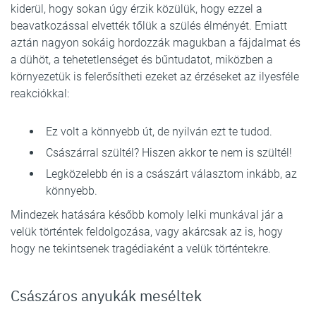
kiderül, hogy sokan úgy érzik közülük, hogy ezzel a
beavatkozással elvették tőlük a szülés élményét. Emiatt
aztán nagyon sokáig hordozzák magukban a fájdalmat és
a dühöt, a tehetetlenséget és bűntudatot, miközben a
környezetük is felerősítheti ezeket az érzéseket az ilyesféle
reakciókkal:
Ez volt a könnyebb út, de nyilván ezt te tudod.
Császárral szültél? Hiszen akkor te nem is szültél!
Legközelebb én is a császárt választom inkább, az
könnyebb.
Mindezek hatására később komoly lelki munkával jár a
velük történtek feldolgozása, vagy akárcsak az is, hogy
hogy ne tekintsenek tragédiaként a velük történtekre.
Császáros anyukák meséltek