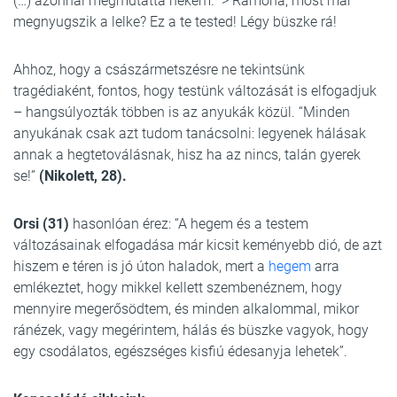
(…) azonnal megmutatta nekem. > Ramóna, most már
megnyugszik a lelke? Ez a te tested! Légy büszke rá!
Ahhoz, hogy a császármetszésre ne tekintsünk
tragédiaként, fontos, hogy testünk változását is elfogadjuk
– hangsúlyozták többen is az anyukák közül. “Minden
anyukának csak azt tudom tanácsolni: legyenek hálásak
annak a hegtetoválásnak, hisz ha az nincs, talán gyerek
se!”
(Nikolett, 28).
Orsi (31)
hasonlóan érez: “A hegem és a testem
változásainak elfogadása már kicsit keményebb dió, de azt
hiszem e téren is jó úton haladok, mert a
hegem
arra
emlékeztet, hogy mikkel kellett szembenéznem, hogy
mennyire megerősödtem, és minden alkalommal, mikor
ránézek, vagy megérintem, hálás és büszke vagyok, hogy
egy csodálatos, egészséges kisfiú édesanyja lehetek”.