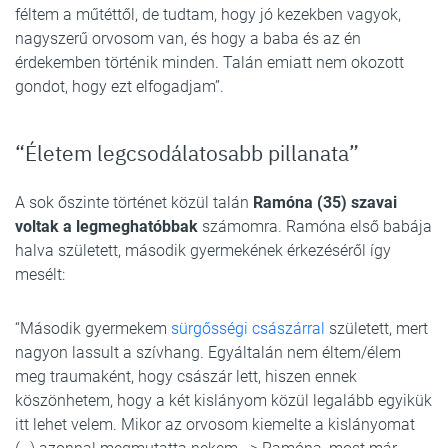
féltem a műtéttől, de tudtam, hogy jó kezekben vagyok,
nagyszerű orvosom van, és hogy a baba és az én
érdekemben történik minden. Talán emiatt nem okozott
gondot, hogy ezt elfogadjam”.
“Életem legcsodálatosabb pillanata”
A sok őszinte történet közül talán
Ramóna (35) szavai
voltak a legmeghatóbbak
számomra. Ramóna első babája
halva született, második gyermekének érkezéséről így
mesélt:
“Második gyermekem
sürgősségi császárral
született, mert
nagyon lassult a szívhang. Egyáltalán nem éltem/élem
meg traumaként, hogy császár lett, hiszen ennek
köszönhetem, hogy a két kislányom közül legalább egyikük
itt lehet velem. Mikor az orvosom kiemelte a kislányomat