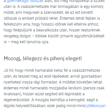
a
gyermekágyi időszak
alatt, sőt még hónapokkal a szülés
után is. A császármetszés már önmagában is egy komoly
műtét, ami megviseli a szervezetet, de az ezt követő
időszak is embert próbáló lehet. Érdemes tehát fejben is
felkészülni arra, hogy hosszú időnek kell eltelnie ahhoz,
hogy felépüljünk a beavatkozás után, hiszen testünknek
rengeteg dolgot – többek között izmaink együttműködését
is – meg kell tanulnia újra.
Mozogj, lélegezz és pihenj eleget!
Jó hír, hogy minél hamarabb kelsz fel a császármetszés
után, és teszed meg az első lépéseket, annál gyorsabban
nyerheted vissza régi formádat. A műtétet követően tehát
érdemes minél hamarabb mozgásba lendülni (persze csak
óvatosan), hiszen ezzel segíted elő leginkább a
regenerációdat. A mozgás beindítja a keringést, segít a
légzés helyreállításában, ezek pedig mind-mind
jótékonyan