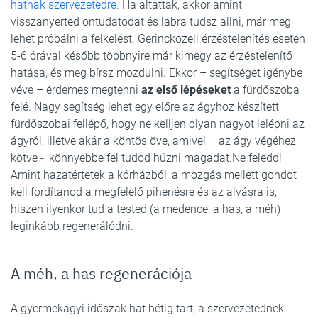
hatnak szervezetedre.
Ha altattak, akkor amint
visszanyerted öntudatodat és lábra tudsz állni, már meg
lehet próbálni a felkelést. Gerincközeli érzéstelenítés esetén
5-6 órával később többnyire már kimegy az érzéstelenítő
hatása, és meg bírsz mozdulni. Ekkor – segítséget igénybe
véve – érdemes megtenni
az első lépéseket
a fürdőszoba
felé. Nagy segítség lehet egy előre az ágyhoz készített
fürdőszobai fellépő, hogy ne kelljen olyan nagyot lelépni az
ágyról, illetve akár a köntös öve, amivel – az ágy végéhez
kötve -, könnyebbe fel tudod húzni magadat.Ne feledd!
Amint hazatértetek a kórházból, a mozgás mellett gondot
kell fordítanod a megfelelő pihenésre és az alvásra is,
hiszen ilyenkor tud a tested (a medence, a has, a méh)
leginkább regenerálódni.
A méh, a has regenerációja
A gyermekágyi időszak hat hétig tart, a szervezetednek