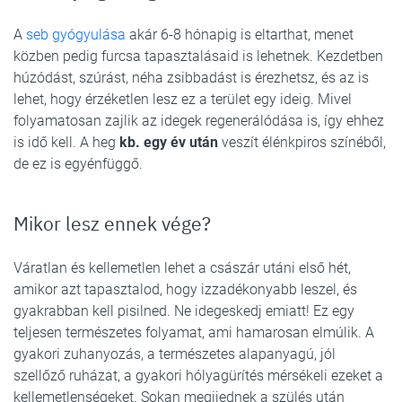
A
seb gyógyulása
akár 6-8 hónapig is eltarthat, menet
közben pedig furcsa tapasztalásaid is lehetnek. Kezdetben
húzódást, szúrást, néha zsibbadást is érezhetsz, és az is
lehet, hogy érzéketlen lesz ez a terület egy ideig. Mivel
folyamatosan zajlik az idegek regenerálódása is, így ehhez
is idő kell. A heg
kb. egy év után
veszít élénkpiros színéből,
de ez is egyénfüggő.
Mikor lesz ennek vége?
Váratlan és kellemetlen lehet a császár utáni első hét,
amikor azt tapasztalod, hogy izzadékonyabb leszel, és
gyakrabban kell pisilned. Ne idegeskedj emiatt! Ez egy
teljesen természetes folyamat, ami hamarosan elmúlik. A
gyakori zuhanyozás, a természetes alapanyagú, jól
szellőző ruházat, a gyakori hólyagürítés mérsékeli ezeket a
kellemetlenségeket. Sokan megijednek a szülés után