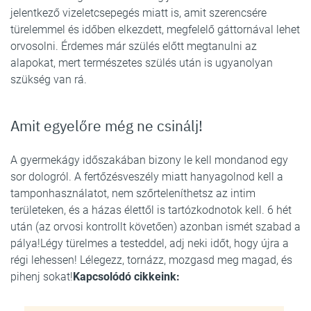
jelentkező vizeletcsepegés miatt is, amit szerencsére
türelemmel és időben elkezdett, megfelelő gáttornával lehet
orvosolni. Érdemes már szülés előtt megtanulni az
alapokat, mert természetes szülés után is ugyanolyan
szükség van rá.
Amit egyelőre még ne csinálj!
A gyermekágy időszakában bizony le kell mondanod egy
sor dologról. A fertőzésveszély miatt hanyagolnod kell a
tamponhasználatot, nem szőrteleníthetsz az intim
területeken, és a házas élettől is tartózkodnotok kell. 6 hét
után (az orvosi kontrollt követően) azonban ismét szabad a
pálya!Légy türelmes a testeddel, adj neki időt, hogy újra a
régi lehessen! Lélegezz, tornázz, mozgasd meg magad, és
pihenj sokat!
Kapcsolódó cikkeink: