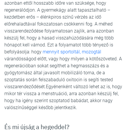
azonban ettől hosszabb időre van szüksége, hogy
regenerálódjon. A gyermekágy alatt tapasztalható –
kezdetben erős – élénkpiros színű vérzés az idő
előrehaladtával fokozatosan csökkenni fog. A méhed
visszarendeződése folyamatosan zajlik, arra azonban
készülj fel, hogy a hasad visszahúzódására még több
hónapot kell várnod. Ezt a folyamatot több tényező is
befolyásolja: hogy
mennyit sportoltál, mozogtál
várandósságod előtt, vagy hogy milyen a kötőszöveted. A
regenerációban sokat segíthet a hegmasszázs és a
gyógytornász által javasolt mobilizáló torna, de a
szoptatás során felszabaduló oxitocin is segíti tested
visszarendeződését.Egyénenként változó lehet az is, hogy
mikor tér vissza a menstruáció, arra azonban készülj fel,
hogy ha igény szerint szoptatod babádat, akkor nagy
valószínűséggel később jelentkezik.
És mi újság a hegeddel?