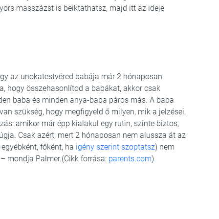
yors masszázst is beiktathatsz, majd itt az ideje
vagy az unokatestvéred babája már 2 hónaposan
ba, hogy összehasonlítod a babákat, akkor csak
nden baba és minden anya-baba páros más. A baba
van szükség, hogy megfigyeld ő milyen, mik a jelzései.
zás: amikor már épp kialakul egy rutin, szinte biztos,
rúgja. Csak azért, mert 2 hónaposan nem alussza át az
 egyébként, főként, ha
igény szerint szoptatsz
) nem
ni – mondja Palmer.(Cikk forrása:
parents.com
)