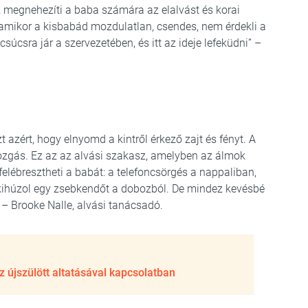
Ez megnehezíti a baba számára az elalvást és korai
: amikor a kisbabád mozdulatlan, csendes, nem érdekli a
úcsra jár a szervezetében, és itt az ideje lefeküdni” –
t azért, hogy elnyomd a kintről érkező zajt és fényt. A
zgás. Ez az az alvási szakasz, amelyben az álmok
felébresztheti a babát: a telefoncsörgés a nappaliban,
 kihúzol egy zsebkendőt a dobozból. De mindez kevésbé
– Brooke Nalle, alvási tanácsadó.
 újszülött altatásával kapcsolatban