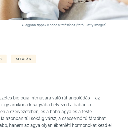
A legjobb tippek a baba altatásához (fotó: Getty Images)
S
ALTATÁS
észetes biológiai ritmusára való ráhangolódás – az
, hogy amikor a kiságyába helyezed a babád, a
n a szervezetében, és a baba agya és a teste
 Ha azonban túl sokáig vársz, a csecsemő túlfáradhat,
abb, hanem az agya olyan ébrenléti hormonokat kezd el