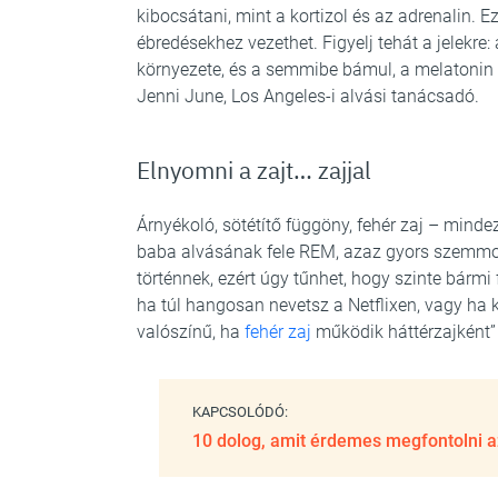
kibocsátani, mint a kortizol és az adrenalin. 
ébredésekhez vezethet. Figyelj tehát a jelekre
környezete, és a semmibe bámul, a melatonin cs
Jenni June, Los Angeles-i alvási tanácsadó.
Elnyomni a zajt… zajjal
Árnyékoló, sötétítő függöny, fehér zaj – mindez
baba alvásának fele REM, azaz gyors szemmo
történnek, ezért úgy tűnhet, hogy szinte bármi 
ha túl hangosan nevetsz a Netflixen, vagy ha
valószínű, ha
fehér zaj
működik háttérzajként” 
KAPCSOLÓDÓ:
10 dolog, amit érdemes megfontolni az