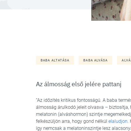
BABA ALTATÁSA
BABA ALVÁSA
ALVÁ
Az álmosság első jelére pattanj
“Az időzítés kritikus fontosságú. A baba term
álmosság árulkodó jeleit olvasva – biztosítja
melatonin (alváshormon) szintje megemelkedje
felkészüljön arra, hogy gond nélkül
elaludjon
.
így nemcsak a melatoninszintje lesz alacsony