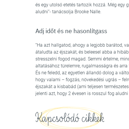
és egy utolsó etetés tartozik hozzá. Még egy g
aludni”- tanácsolja Brooke Nalle.
Adj időt és ne hasonlítgass
“Ha azt hallgatod, ahogy a legjobb barátod, 
átaludta az éjszakát, és beleesel abba a hibá
stresszelni fogod magad. Semmi értelme, mi
altatásához türelemre, rugalmasságra és arra 
És ne feledd, az egyetlen állandó dolog a válto
hogy valami – fogzás, növekedési ugrás – fel
éjszakát a kisbabád (ami teljesen természetes
jelenti azt, hogy 2 évesen is rosszul fog alud
Kapcsolódó cikkek