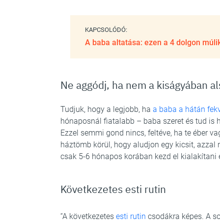
KAPCSOLÓDÓ:
A baba altatása: ezen a 4 dolgon múlik
Ne aggódj, ha nem a kiságyában al
Tudjuk, hogy a legjobb, ha
a baba a hátán fek
hónaposnál fiatalabb – baba szeret és tud is
Ezzel semmi gond nincs, feltéve, ha te éber va
háztömb körül, hogy aludjon egy kicsit, azzal
csak 5-6 hónapos korában kezd el kialakítani eg
Következetes esti rutin
“A következetes
esti rutin
csodákra képes. A so