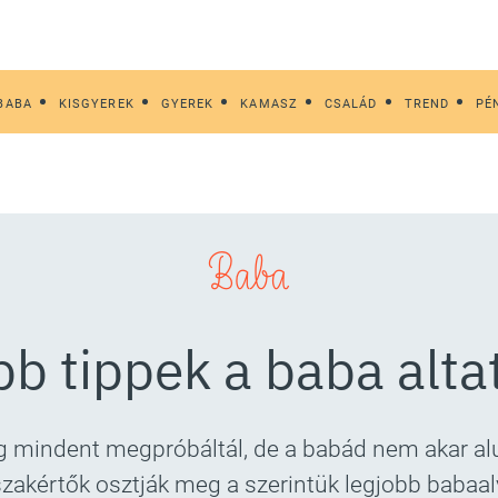
BABA
KISGYEREK
GYEREK
KAMASZ
CSALÁD
TREND
PÉ
Baba
bb tippek a baba alt
 mindent megpróbáltál, de a babád nem akar alu
szakértők osztják meg a szerintük legjobb babaalv