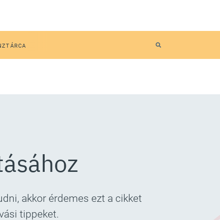
NZTÁRCA
atásához
dni, akkor érdemes ezt a cikket
ási tippeket.