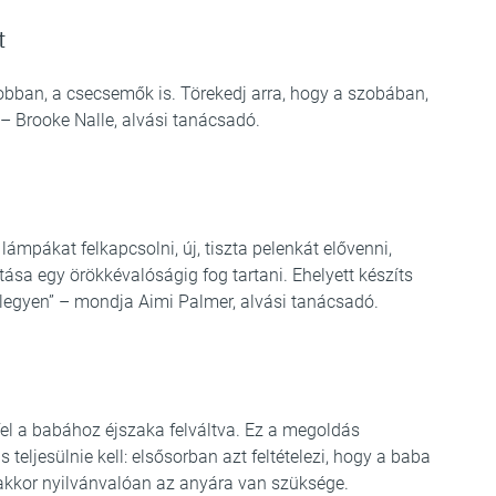
t
bban, a csecsemők is. Törekedj arra, hogy a szobában,
 – Brooke Nalle, alvási tanácsadó.
ámpákat felkapcsolni, új, tiszta pelenkát elővenni,
ása egy örökkévalóságig fog tartani. Ehelyett készíts
 legyen” – mondja Aimi Palmer, alvási tanácsadó.
fel a babához éjszaka felváltva. Ez a megoldás
 teljesülnie kell: elsősorban azt feltételezi, hogy a baba
, akkor nyilvánvalóan az anyára van szüksége.