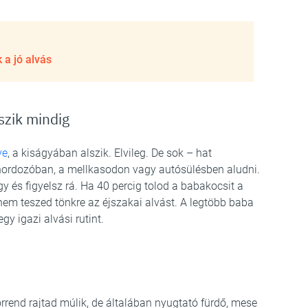
 a jó alvás
szik mindig
ve
, a kiságyában alszik. Elvileg. De sok – hat
 hordozóban, a mellkasodon vagy autósülésben aludni.
gy és figyelsz rá. Ha 40 percig tolod a babakocsit a
 nem teszed tönkre az éjszakai alvást. A legtöbb baba
y igazi alvási rutint.
rrend rajtad múlik, de általában nyugtató fürdő, mese