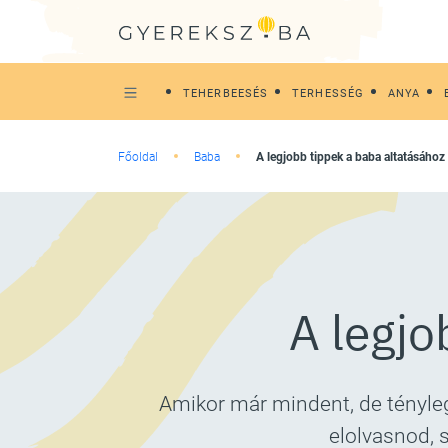
TEHERBEESÉS
TERHESSÉG
ANYA
Főoldal
Baba
A legjobb tippek a baba altatásához
A legjo
Amikor már mindent, de tényleg
elolvasnod, 