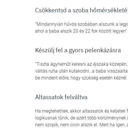
Csökkentsd a szoba hőmérsékleté
“Mindannyian hűvös szobában alszunk a legjo
ahol a baba alszik 20 és 22 fok között legyen”
Készülj fel a gyors pelenkázásra
“Tiszta ágyneműt keresni az éjszaka közepén, l
váltás ruha után kutakodni…a baba visszaaltat
be mindent előre, hogy szükség esetén kéznél
Altassatok felváltva
Ha megtehetitek, akkor altassatok és keljetek 
logikusnak tűnik, de azért több körülménynek is
nem szopik, nem cicin alszik el. Mert ha igen