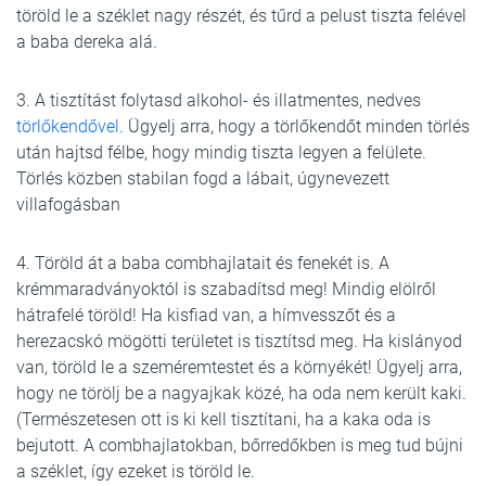
töröld le a széklet nagy részét, és tűrd a pelust tiszta felével
a baba dereka alá.
3. A tisztítást folytasd alkohol- és illatmentes, nedves
törlőkendővel
. Ügyelj arra, hogy a törlőkendőt minden törlés
után hajtsd félbe, hogy mindig tiszta legyen a felülete.
Törlés közben stabilan fogd a lábait, úgynevezett
villafogásban
4. Töröld át a baba combhajlatait és fenekét is. A
krémmaradványoktól is szabadítsd meg! Mindig elölről
hátrafelé töröld! Ha kisfiad van, a hímvesszőt és a
herezacskó mögötti területet is tisztítsd meg. Ha kislányod
van, töröld le a szeméremtestet és a környékét! Ügyelj arra,
hogy ne törölj be a nagyajkak közé, ha oda nem került kaki.
(Természetesen ott is ki kell tisztítani, ha a kaka oda is
bejutott. A combhajlatokban, bőrredőkben is meg tud bújni
a széklet, így ezeket is töröld le.