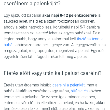
cserélnem a pelenkáját?
Egy újszülött babánál
akár napi 8-12 pelenkacserére
is
szükség lehet, majd ez a szám fokozatosan csökken,
ahogy a baba nagyobb lesz, körülbelül napi 5-7 darabra –
természetesen ez is eltérő lehet az egyes babáknál. De a
legfontosabb, hogy annyi alkalommal kell
tisztába tenni a
babát
, ahányszor arra neki igénye van. A legegyszerűbb, ha
megszagolod, megtapogatod, megnézed a pelust. Egy idő
egyértelműen látni fogod, mikor telt meg a pelus.
Etetés előtt vagy után kell pelust cserélni?
Etetés után érdemes inkább
cserélni a pelenkát
, mert a
babák általában etetéskor vagy utána,
büfiztetés
közben
termelnek a pelusba. De ez sem igaz minden esetben,
érdemes evés előtt is ellenőrizni a pelust, és ha kakis, akkor
természetesen le kell minél előbb cserélni, még akkor is, ha