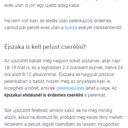
evés után is jön egy újabb adag kaka.
Ha nem volt kaki, és etetés után pelenkázod, érdemes
várnod pár percet evés után a
bukás
esélyét csökkentendő.
Éjszaka is kell pelust cserélni?
Az újszülött babák még nagyon sokat alszanak, akár napi
18-19 órát is, és a legtöbben 2-3 óránként esznek, illetve 24
óra alatt 8-12 alkalommal. Éjszaka se hagyjuk piszkos
pelenkában a babát, hiszen még az anyatejes kaki is
kicsípheti a bőrét, aminek
pelenkakiütés
lehet a vége. Az
éjszakai etetésnél is érdemes cserélni
a pelenkát.
Sok újszülött felébred, amikor kakil, de ha még mindig
alszik, akkor ne ébreszd fel, próbáld meg kevés fény mellett
lecserélni a pelust, legyél csendben, és lassan, nyugodtan