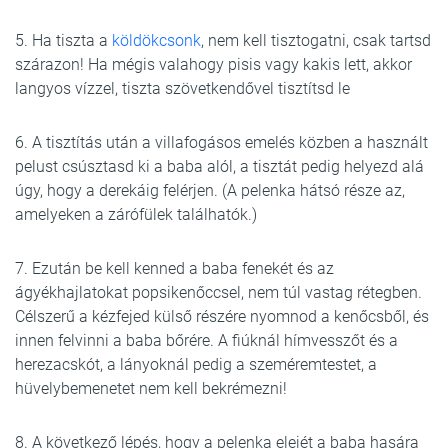
5. Ha tiszta a
köldökcsonk
, nem kell tisztogatni, csak tartsd
szárazon! Ha mégis valahogy pisis vagy kakis lett, akkor
langyos vízzel, tiszta szövetkendővel tisztítsd le
6. A tisztítás után a villafogásos emelés közben a használt
pelust csúsztasd ki a baba alól, a tisztát pedig helyezd alá
úgy, hogy a derekáig felérjen. (A pelenka hátsó része az,
amelyeken a zárófülek találhatók.)
7. Ezután be kell kenned a baba fenekét és az
ágyékhajlatokat popsikenőccsel, nem túl vastag rétegben.
Célszerű a kézfejed külső részére nyomnod a kenőcsből, és
innen felvinni a baba bőrére. A fiúknál hímvesszőt és a
herezacskót, a lányoknál pedig a szeméremtestet, a
hüvelybemenetet nem kell bekrémezni!
8. A következő lépés, hogy a pelenka elejét a baba hasára