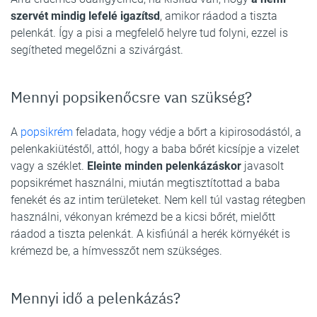
szervét mindig lefelé igazítsd
, amikor ráadod a tiszta
pelenkát. Így a pisi a megfelelő helyre tud folyni, ezzel is
segítheted megelőzni a szivárgást.
Mennyi popsikenőcsre van szükség?
A
popsikrém
feladata, hogy védje a bőrt a kipirosodástól, a
pelenkakiütéstől, attól, hogy a baba bőrét kicsípje a vizelet
vagy a széklet.
Eleinte minden pelenkázáskor
javasolt
popsikrémet használni, miután megtisztítottad a baba
fenekét és az intim területeket. Nem kell túl vastag rétegben
használni, vékonyan krémezd be a kicsi bőrét, mielőtt
ráadod a tiszta pelenkát. A kisfiúnál a herék környékét is
krémezd be, a hímvesszőt nem szükséges.
Mennyi idő a pelenkázás?