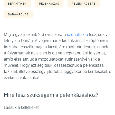
BEPANTHEN
PELENKÁZÁS
PELENKACSERE
BABAÁPOLÁS
Míg a gyermekünk 2-3 éves korára
szobatiszta
lesz, sok víz
lefolyik a Dunán. A végén már – kis túlzással – röptében is
tisztába tesszük majd a kicsit, ám mint mindennek, ennek
a folyamatnak az elején is ott van egy tanulási folyamat,
amíg elsajátítjuk a mozdulatokat, rutinszerűvé válik a
művelet. Hogy ezt segítsük, összeszedtük a pelenkázás
fázisait, illetve összegyűjtöttük a leggyakoribb kérdéseket, s
ezekre a válaszokat.
Mire lesz szükségem a pelenkázáshoz?
Lássuk a kellékeket: