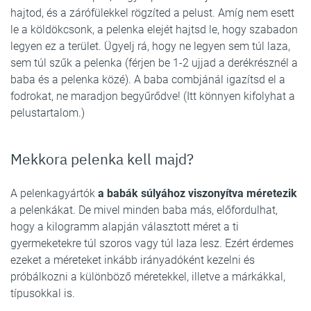
hajtod, és a zárófülekkel rögzíted a pelust. Amíg nem esett
le a köldökcsonk, a pelenka elejét hajtsd le, hogy szabadon
legyen ez a terület. Ügyelj rá, hogy ne legyen sem túl laza,
sem túl szűk a pelenka (férjen be 1-2 ujjad a derékrésznél a
baba és a pelenka közé). A baba combjánál igazítsd el a
fodrokat, ne maradjon begyűrődve! (Itt könnyen kifolyhat a
pelustartalom.)
Mekkora pelenka kell majd?
A pelenkagyártók
a babák súlyához viszonyítva méretezik
a pelenkákat. De mivel minden baba más, előfordulhat,
hogy a kilogramm alapján választott méret a ti
gyermeketekre túl szoros vagy túl laza lesz. Ezért érdemes
ezeket a méreteket inkább irányadóként kezelni és
próbálkozni a különböző méretekkel, illetve a márkákkal,
típusokkal is.