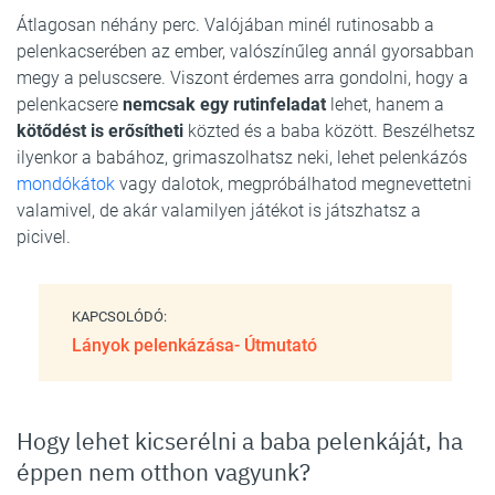
Átlagosan néhány perc. Valójában minél rutinosabb a
pelenkacserében az ember, valószínűleg annál gyorsabban
megy a peluscsere. Viszont érdemes arra gondolni, hogy a
pelenkacsere
nemcsak egy rutinfeladat
lehet, hanem a
kötődést is erősítheti
közted és a baba között. Beszélhetsz
ilyenkor a babához, grimaszolhatsz neki, lehet pelenkázós
mondókátok
vagy dalotok, megpróbálhatod megnevettetni
valamivel, de akár valamilyen játékot is játszhatsz a
picivel.
KAPCSOLÓDÓ:
Lányok pelenkázása- Útmutató
Hogy lehet kicserélni a baba pelenkáját, ha
éppen nem otthon vagyunk?