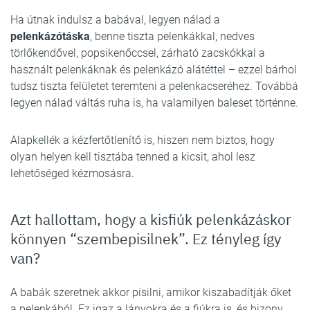
Ha útnak indulsz a babával, legyen nálad a
pelenkázótáska
, benne tiszta pelenkákkal, nedves
törlőkendővel, popsikenőccsel, zárható zacskókkal a
használt pelenkáknak és pelenkázó alátéttel – ezzel bárhol
tudsz tiszta felületet teremteni a pelenkacseréhez. Továbbá
legyen nálad váltás ruha is, ha valamilyen baleset történne.
Alapkellék a kézfertőtlenítő is, hiszen nem biztos, hogy
olyan helyen kell tisztába tenned a kicsit, ahol lesz
lehetőséged kézmosásra.
Azt hallottam, hogy a kisfiúk pelenkázáskor
könnyen “szembepisilnek”. Ez tényleg így
van?
A babák szeretnek akkor pisilni, amikor kiszabadítják őket
a pelenkából. Ez igaz a lányokra és a fiúkra is, és bizony