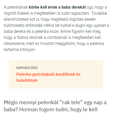
A pelenkának
körbe kell érnie a baba derekát
úgy, hogy a
rögzítő füleket is megfelelően rá tudd ragasztani. Továbbá
ellenőrizheted azt is, hogy megfelelő rögzítés esetén
különösebb erőlködés nélkül be tudod-e dugni egy ujjadat a
baba dereka és a pelenka közé. Amire figyelni kell még,
hogy a fodros résznek a comboknál is megfelelően kell
illeszkednie, mert ez hívatott meggátolni, hogy a pelenka
tartalma kifolyjon.
KAPCSOLÓDÓ:
Pelenka-gyorstalpaló kezdőknek és
haladóknak
Mégis mennyi pelenkát “rak tele” egy nap a
baba? Honnan fogom tudni, hogy le kell