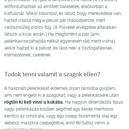
előfordulhatnak az említett balesetek, elsősorban a
kisfiúknál. Mikor kibontod, és látod, hogy merevedése van,
hajtsd vissza még a pelust pár másodpercre, mert
valószínűleg pisilni fog. (A művelet elvégzése általában
látszik a kicsi arcán.) Ha megtörtént a pisi (ami
pelenkavisszahajtás nélkül egyenesen rád ment volna),
akkor hajtsd ki a pelust, és láss neki a tisztogatásnak,
krémezésnek, cserének.
Tudok tenni valamit a szagok ellen?
A használt pelenkákat érdemes olyan tárolóba gyűjteni,
ami nem engedi ki a szagokat, vagy a pelenkacsere után
rögtön ki kell vinni a kukába
. Ha nagyon öklendezős típus
vagy, pelenkázás közben segíthet egy kevés mentolos
kenőcs az orrod alá, vagy egy csepp borsmenta olaj egy
sebészi maszkra csepegtetve, amit fel tudsz venni a