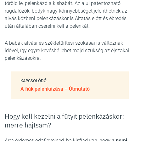
töröld le, pelenkázd a kisbabát. Az alul patentozható
rugdalózók, bodyk nagy könnyebbséget jelenthetnek az
alvás közbeni pelenkázáskor is.Altatás előtt és ébredés
után általában cserélni kell a pelenkát.
A babák alvási és székletürítési szokásai is változnak
idővel, így egyre kevésbé lehet majd szükség az éjszakai
pelenkázásokra.
KAPCSOLÓDÓ:
A fiúk pelenkázása – Útmutató
Hogy kell kezelni a fütyit pelenkázáskor:
merre hajtsam?
Arra érdemes odafigyelned, ha kisfiad van, hogy
a nemi