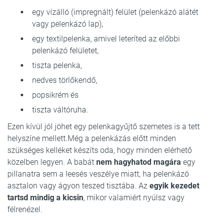
egy vízálló (impregnált) felület (pelenkázó alátét
vagy pelenkázó lap),
egy textilpelenka, amivel leteríted az előbbi
pelenkázó felületet,
tiszta pelenka,
nedves törlőkendő,
popsikrém és
tiszta váltóruha.
Ezen kívül jól jöhet egy pelenkagyűjtő szemetes is a tett
helyszíne mellett.Még a pelenkázás előtt minden
szükséges kelléket készíts oda, hogy minden elérhető
közelben legyen. A babát
nem hagyhatod magára
egy
pillanatra sem a leesés veszélye miatt, ha pelenkázó
asztalon vagy ágyon teszed tisztába. Az
egyik kezedet
tartsd mindig a kicsin
, mikor valamiért nyúlsz vagy
félrenézel.