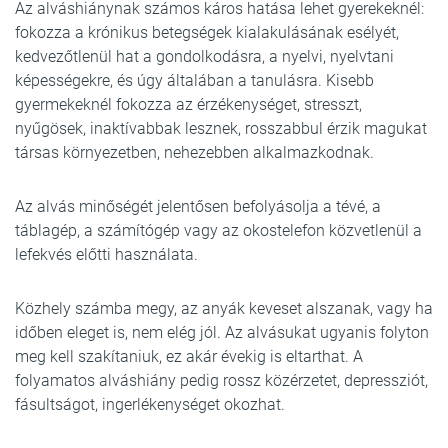
Az alváshiánynak számos káros hatása lehet gyerekeknél:
fokozza a krónikus betegségek kialakulásának esélyét,
kedvezőtlenül hat a gondolkodásra, a nyelvi, nyelvtani
képességekre, és úgy általában a tanulásra. Kisebb
gyermekeknél fokozza az érzékenységet, stresszt,
nyűgösek, inaktívabbak lesznek, rosszabbul érzik magukat
társas környezetben, nehezebben alkalmazkodnak.
Az alvás minőségét jelentősen befolyásolja a tévé, a
táblagép, a számítógép vagy az okostelefon közvetlenül a
lefekvés előtti használata.
Közhely számba megy, az anyák keveset alszanak, vagy ha
időben eleget is, nem elég jól. Az alvásukat ugyanis folyton
meg kell szakítaniuk, ez akár évekig is eltarthat. A
folyamatos alváshiány pedig rossz közérzetet, depressziót,
fásultságot, ingerlékenységet okozhat.