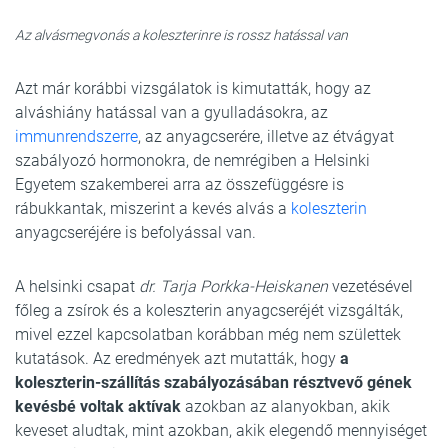
Az alvásmegvonás a koleszterinre is rossz hatással van
Azt már korábbi vizsgálatok is kimutatták, hogy az
alváshiány hatással van a gyulladásokra, az
immunrendszerre
, az anyagcserére, illetve az étvágyat
szabályozó hormonokra, de nemrégiben a Helsinki
Egyetem szakemberei arra az összefüggésre is
rábukkantak, miszerint a kevés alvás a
koleszterin
anyagcseréjére is befolyással van.
A helsinki csapat
dr. Tarja Porkka-Heiskanen
vezetésével
főleg a zsírok és a koleszterin anyagcseréjét vizsgálták,
mivel ezzel kapcsolatban korábban még nem születtek
kutatások. Az eredmények azt mutatták, hogy
a
koleszterin-szállítás szabályozásában résztvevő gének
kevésbé voltak aktívak
azokban az alanyokban, akik
keveset aludtak, mint azokban, akik elegendő mennyiséget