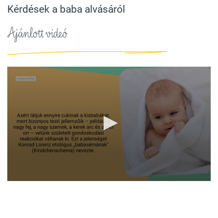
Kérdések a baba alvásáról
Ajánlott videó
0
seconds
of
1
minute,