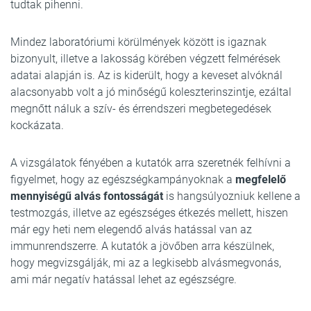
tudtak pihenni.
Mindez laboratóriumi körülmények között is igaznak
bizonyult, illetve a lakosság körében végzett felmérések
adatai alapján is. Az is kiderült, hogy a keveset alvóknál
alacsonyabb volt a jó minőségű koleszterinszintje, ezáltal
megnőtt náluk a szív- és érrendszeri megbetegedések
kockázata.
A vizsgálatok fényében a kutatók arra szeretnék felhívni a
figyelmet, hogy az egészségkampányoknak a
megfelelő
mennyiségű alvás fontosságát
is hangsúlyozniuk kellene a
testmozgás, illetve az egészséges étkezés mellett, hiszen
már egy heti nem elegendő alvás hatással van az
immunrendszerre. A kutatók a jövőben arra készülnek,
hogy megvizsgálják, mi az a legkisebb alvásmegvonás,
ami már negatív hatással lehet az egészségre.