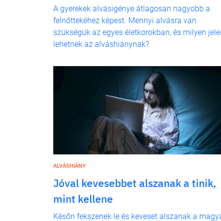
A gyerekek alvásigénye átlagosan nagyobb a
felnőttekéhez képest. Mennyi alvásra van
szükségük az egyes életkorokban, és milyen jele
lehetnek az alváshiánynak?
ALVÁSHIÁNY
Jóval kevesebbet alszanak a tinik,
mint kellene
Későn fekszenek le és keveset alszanak a magy