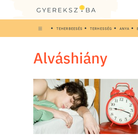
TEHERBEESÉS
TERHESSÉG
ANYA
alváshiány