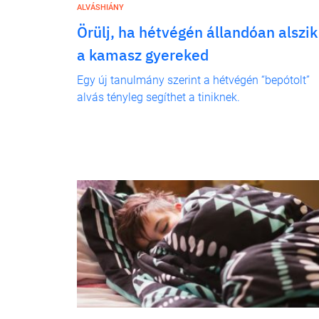
ALVÁSHIÁNY
Örülj, ha hétvégén állandóan alszik
a kamasz gyereked
Egy új tanulmány szerint a hétvégén “bepótolt”
alvás tényleg segíthet a tiniknek.