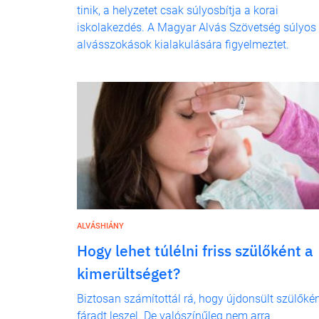
tinik, a helyzetet csak súlyosbítja a korai
iskolakezdés. A Magyar Alvás Szövetség súlyos
alvásszokások kialakulására figyelmeztet.
ALVÁSHIÁNY
Hogy lehet túlélni friss szülőként a
kimerültséget?
Biztosan számítottál rá, hogy újdonsült szülőké
fáradt leszel. De valószínűleg nem arra