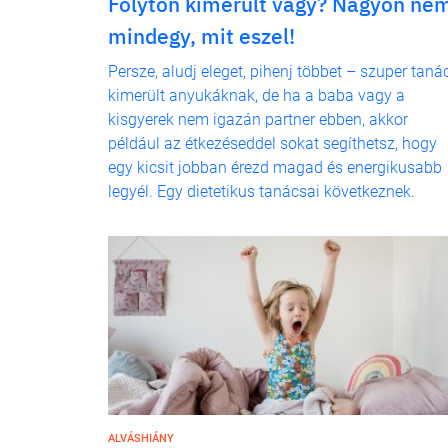
Folyton kimerült vagy? Nagyon ne
mindegy, mit eszel!
Persze, aludj eleget, pihenj többet – szuper taná
kimerült anyukáknak, de ha a baba vagy a
kisgyerek nem igazán partner ebben, akkor
például az étkezéseddel sokat segíthetsz, hogy
egy kicsit jobban érezd magad és energikusabb
legyél. Egy dietetikus tanácsai következnek.
ALVÁSHIÁNY