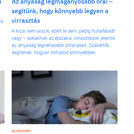
m
Az anyaság legmagányosabb órái –
segítünk, hogy könnyebb legyen a
virrasztás
cs
A kicsi nem alszik, ezért te sem, pedig hullafáradt
vagy – sokaknak az éjszakai virrasztások jelentik
az anyaság legnehezebb pillanatait. Szakértők
segítenek, hogyan bírhatod könnyebben.
ALVÁSHIÁNY