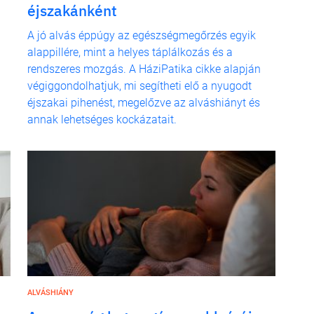
éjszakánként
A jó alvás éppúgy az egészségmegőrzés egyik
alappillére, mint a helyes táplálkozás és a
rendszeres mozgás. A HáziPatika cikke alapján
végiggondolhatjuk, mi segítheti elő a nyugodt
éjszakai pihenést, megelőzve az alváshiányt és
annak lehetséges kockázatait.
ALVÁSHIÁNY