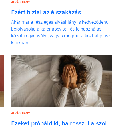
ALVÁSHIÁNY
Ezért hizlal az éjszakázás
Akár már a részleges alváshiány is kedvezőtlenül
befolyásolja a kalóriabevitel- és felhasználás
közötti egyensúlyt, vagyis megmutatkozhat plusz
kilókban.
ALVÁSHIÁNY
Ezeket próbáld ki, ha rosszul alszol