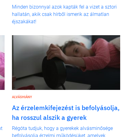
Minden bizonnyal azok kapták fel a vizet a sztori
hallatán, akik csak hírből ismerik az álmatlan
éjszakákat!
ALVÁSHIÁNY
Az érzelemkifejezést is befolyásolja,
ha rosszul alszik a gyerek
nt
Régóta tudjuk, hogy a gyerekek alvásminősége
befolyásolja érzelmi működésüket, amelyek