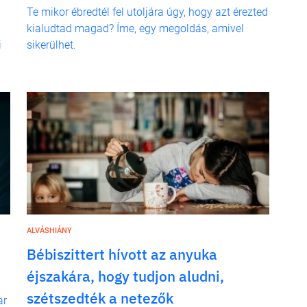
Te mikor ébredtél fel utoljára úgy, hogy azt érezted
kialudtad magad? Íme, egy megoldás, amivel
i
sikerülhet.
ALVÁSHIÁNY
Bébiszittert hívott az anyuka
éjszakára, hogy tudjon aludni,
szétszedték a netezők
ar