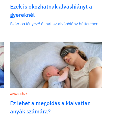
Ezek is okozhatnak alváshiányt a
gyereknél
Számos tényező állhat az alváshiány hátterében.
ALVÁSHIÁNY
Ez lehet a megoldás a kialvatlan
anyák számára?