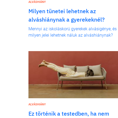
ALVÁSHIÁNY
Milyen tünetei lehetnek az
alváshiánynak a gyerekeknél?
Mennyi az iskoláskorú gyerekek alvásigénye, és
milyen jelei lehetnek náluk az alváshiánynak?
ALVÁSHIÁNY
Ez történik a testedben, ha nem