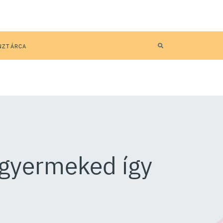
NZTÁRCA
a gyermeked így