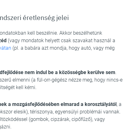
ndszeri éretlenség jelei
ondatokban kell beszélnie. Akkor beszélhetünk
zéd
(vagy mondatok helyett csak szavakat használ a
vátan
(pl. a babára azt mondja, hogy autó, vagy még
dfejlődése nem indul be a közösségbe kerülve sem
.
lszerű elmenni (a fül-orr-gégész nézze meg, hogy nincs-e
ségét kell kérni.
mek a mozgásfejlődésében elmarad a korosztályától
, a
kszor elesik), tériszonya, egyensúlyi problémái vannak.
ltözködéssel (gombok, cipzárak, cipőfűző), vagy
gázni.