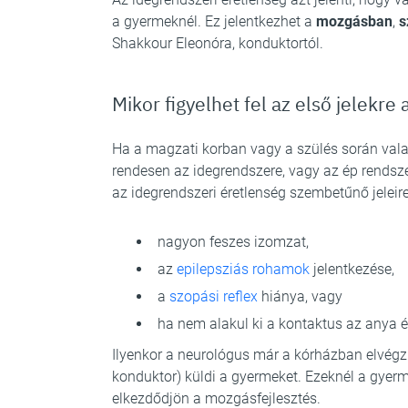
a gyermeknél. Ez jelentkezhet a
mozgásban
,
s
Shakkour Eleonóra, konduktortól.
Mikor figyelhet fel az első jelekre 
Ha a magzati korban vagy a szülés során vala
rendesen az idegrendszere, vagy az ép rendszer
az idegrendszeri éretlenség szembetűnő jeleire 
nagyon feszes izomzat,
az
epilepsziás rohamok
jelentkezése,
a
szopási reflex
hiánya, vagy
ha nem alakul ki a kontaktus az anya é
Ilyenkor a neurológus már a kórházban elvégzi
konduktor) küldi a gyermeket. Ezeknél a gyer
elkezdődjön a mozgásfejlesztés.