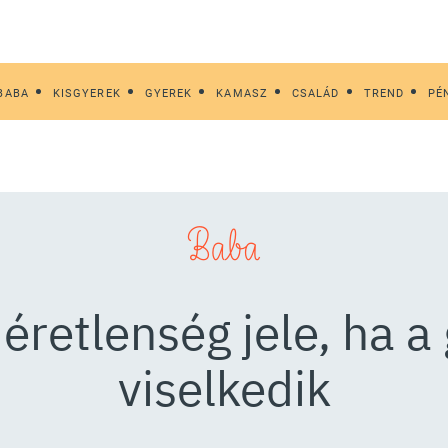
BABA
KISGYEREK
GYEREK
KAMASZ
CSALÁD
TREND
PÉ
Baba
éretlenség jele, ha 
viselkedik