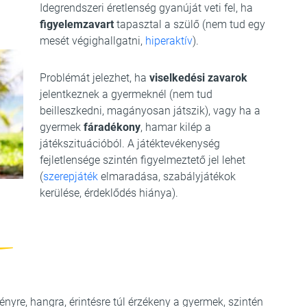
Idegrendszeri éretlenség gyanúját veti fel, ha
figyelemzavart
tapasztal a szülő (nem tud egy
mesét végighallgatni,
hiperaktív
).
Problémát jelezhet, ha
viselkedési zavarok
jelentkeznek a gyermeknél (nem tud
beilleszkedni, magányosan játszik), vagy ha a
gyermek
fáradékony
, hamar kilép a
játékszituációból. A játéktevékenység
fejletlensége szintén figyelmeztető jel lehet
(
szerepjáték
elmaradása, szabályjátékok
kerülése, érdeklődés hiánya).
 fényre, hangra, érintésre túl érzékeny a gyermek, szintén