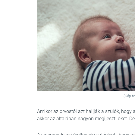
(Kép fo
Amikor az orvostól azt hallják a szülők, hogy
akkor az általában nagyon megijeszti őket. De m
Az idegrendszeri éretlenség azt jelenti, hogy 