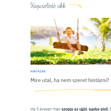
Kapcsolódó cikk
HINTÁZÁS
Mire utal, ha nem szeret hintázni?
Ha 5 évesen még
szopja az ujját
,
ágyba pisil
,