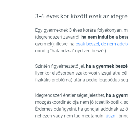
3-6 éves kor között ezek az idegre
Egy gyermeknek 3 éves korára folyékonyan, m
idegrendszeri zavarról,
ha nem indul be a bes
gyermek); illetve, ha
csak beszél, de nem adek
mindig “halandzsa” nyelven beszél).
Szintén figyelmeztető jel,
ha a gyermek beszé
Ilyenkor elsősorban szakorvosi vizsgálatra cé
fizikális probléma) utána pedig logopédus segít
Idegrendszeri éretlenséget jelezhet,
ha a gyer
mozgáskoordinációja nem jó (csetlik-botlik, so
Érdemes odafigyelni, ha gondjai adódnak az ö
nehezen vagy nem tud megtanulni
úszni
, brin