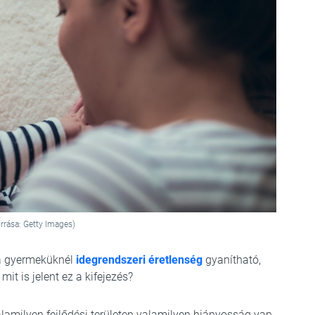
rrása: Getty Images)
 a gyermeküknél
idegrendszeri éretlenség
gyanítható,
it is jelent ez a kifejezés?
valamilyen fejlődési területen valamilyen hiányosság van