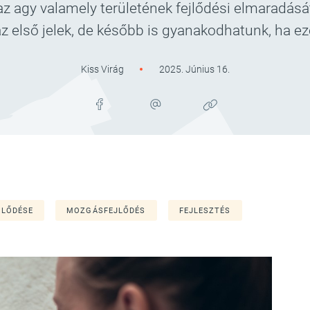
z agy valamely területének fejlődési elmaradását
z első jelek, de később is gyanakodhatunk, ha ez
Kiss Virág
2025. Június 16.
JLŐDÉSE
MOZGÁSFEJLŐDÉS
FEJLESZTÉS