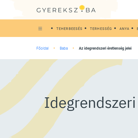
TEHERBEESÉS
TERHESSÉG
ANYA
Főoldal
Baba
Az idegrendszeri éretlenség jelei
Idegrendszeri 