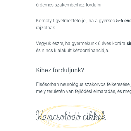
érdemes szakemberhez fordulni.
Komoly figyelmeztető jel, ha a gyerkőc
5-6 év
rajzolnak.
Vegyük észre, ha gyermekünk 6 éves korára
si
és nincs kialakult kézdominanciája.
Kihez forduljunk?
Elsősorban neurológus szakorvos felkeresése j
mely területén van fejlődési elmaradás, és meg
Kapcsolódó cikkek