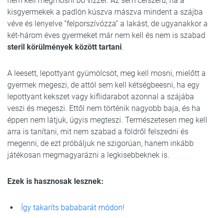
nem kell megmosni bő vízzel. Az sem célszerű, ha a
kisgyermekek a padlón kúszva mászva mindent a szájba
véve és lenyelve “felporszívózza” a lakást, de ugyanakkor a
két-három éves gyermeket már nem kell és nem is szabad
steril körülmények között tartani
.
A leesett, lepottyant gyümölcsöt, meg kell mosni, mielőtt a
gyermek megeszi, de attól sem kell kétségbeesni, ha egy
lepottyant kekszet vagy kiflidarabot azonnal a szájába
veszi és megeszi. Ettől nem történik nagyobb baja, és ha
éppen nem látjuk, úgyis megteszi. Természetesen meg kell
arra is tanítani, mit nem szabad a földről felszedni és
megenni, de ezt próbáljuk ne szigorúan, hanem inkább
játékosan megmagyarázni a legkisebbeknek is.
Ezek is hasznosak lesznek:
Így takaríts bababarát módon!