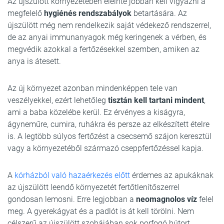
Az újszülött környezetében eleinte jobban kell vigyázni a
megfelelő
hygiénés rendszabályok
betartására. Az
újszülött még nem rendelkezik saját védekező rendszerrel,
de az anyai immunanyagok még keringenek a vérben, és
megvédik azokkal a fertőzésekkel szemben, amiken az
anya is átesett.
Az új környezet azonban mindenképpen tele van
veszélyekkel, ezért lehetőleg
tisztán kell tartani mindent
,
ami a baba közelébe kerül. Ez érvényes a kiságyra,
ágyneműre, cumira, ruhákra és persze az elkészített ételre
is. A legtöbb súlyos fertőzést a csecsemő szájon keresztül
vagy a környezetéből származó cseppfertőzéssel kapja.
A
kórházból való hazaérkezés előtt
érdemes az apukáknak
az újszülött leendő környezetét fertőtlenítőszerrel
gondosan lemosni. Erre legjobban a
neomagnolos víz
felel
meg. A gyerekágyat és a padlót is át kell törölni. Nem
célszerű az újszülött szobájában sok porfogó bútort,