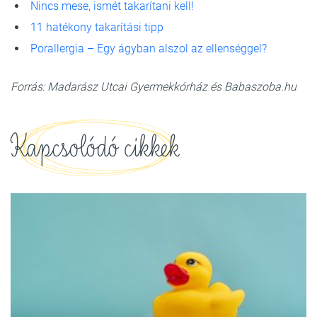
Nincs mese, ismét takarítani kell!
11 hatékony takarítási tipp
Porallergia – Egy ágyban alszol az ellenséggel?
Forrás: Madarász Utcai Gyermekkórház és Babaszoba.hu
Kapcsolódó cikkek