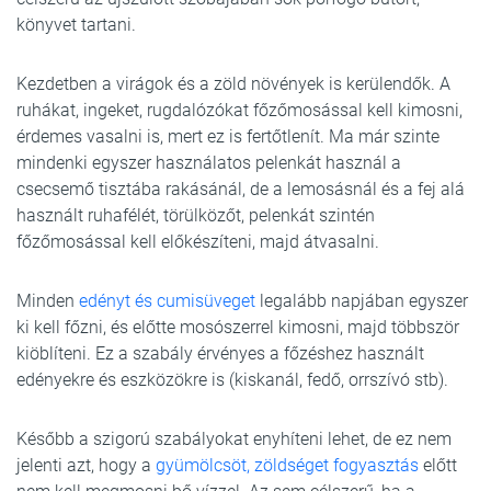
könyvet tartani.
Kezdetben a virágok és a zöld növények is kerülendők. A
ruhákat, ingeket, rugdalózókat főzőmosással kell kimosni,
érdemes vasalni is, mert ez is fertőtlenít. Ma már szinte
mindenki egyszer használatos pelenkát használ a
csecsemő tisztába rakásánál, de a lemosásnál és a fej alá
használt ruhafélét, törülközőt, pelenkát szintén
főzőmosással kell előkészíteni, majd átvasalni.
Minden
edényt és cumisüveget
legalább napjában egyszer
ki kell főzni, és előtte mosószerrel kimosni, majd többször
kiöblíteni. Ez a szabály érvényes a főzéshez használt
edényekre és eszközökre is (kiskanál, fedő, orrszívó stb).
Később a szigorú szabályokat enyhíteni lehet, de ez nem
jelenti azt, hogy a
gyümölcsöt, zöldséget fogyasztás
előtt