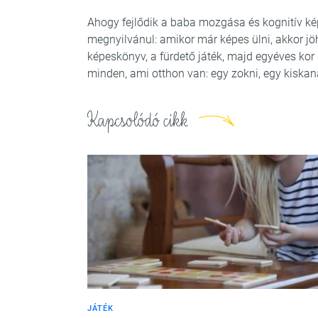
Ahogy fejlődik a baba mozgása és kognitív képe
megnyilvánul: amikor már képes ülni, akkor j
képeskönyv, a fürdető játék, majd egyéves kor
minden, ami otthon van: egy zokni, egy kiskan
Kapcsolódó cikk
JÁTÉK