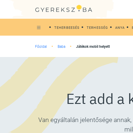
TEHERBEESÉS
TERHESSÉG
ANYA
Főoldal
Baba
Játékok mobil helyett
Ezt add a 
Van egyáltalán jelentősége annak, 
mil