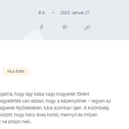
B.G.
2025. Január 27.
FEJLŐDÉS
gatná, hogy egy baba vagy kisgyerek főként
 egyetértés van abban, hogy a képernyőnek – legyen az
kisgyerek fejlődésében, kára azonban igen. A különbség
zött, hogy hány éves kortól, mennyit és milyen
 ne ártson neki.