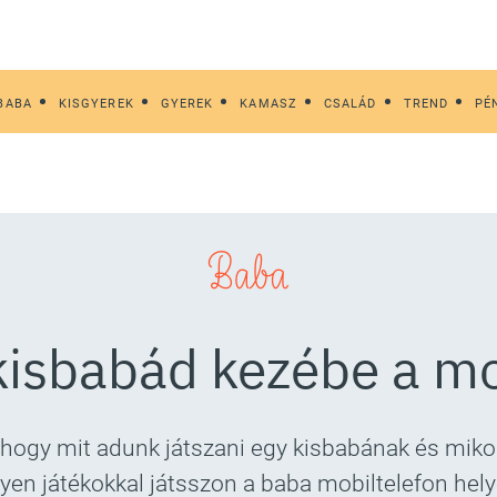
BABA
KISGYEREK
GYEREK
KAMASZ
CSALÁD
TREND
PÉ
Baba
kisbabád kezébe a mo
hogy mit adunk játszani egy kisbabának és mikor
yen játékokkal játsszon a baba mobiltelefon hely