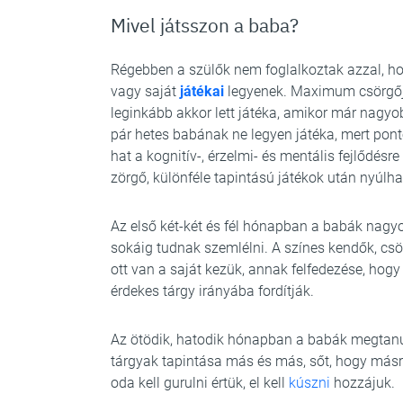
Mivel játsszon a baba?
Régebben a szülők nem foglalkoztak azzal, h
vagy saját
játékai
legyenek. Maximum csörgője 
leginkább akkor lett játéka, amikor már nagyo
pár hetes babának ne legyen játéka, mert pon
hat a kognitív-, érzelmi- és mentális fejlődésre
zörgő, különféle tapintású játékok után nyúlha
Az első két-két és fél hónapban a babák nagy
sokáig tudnak szemlélni. A színes kendők, csö
ott van a saját kezük, annak felfedezése, hogy 
érdekes tárgy irányába fordítják.
Az ötödik, hatodik hónapban a babák megtanuln
tárgyak tapintása más és más, sőt, hogy másra
oda kell gurulni értük, el kell
kúszni
hozzájuk.