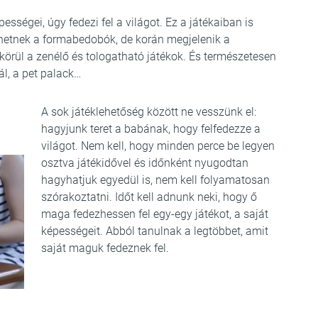
sségei, úgy fedezi fel a világot. Ez a játékaiban is
öhetnek a formabedobók, de korán megjelenik a
 körül a zenélő és tologatható játékok. És természetesen
ál, a pet palack…
A sok játéklehetőség között ne vesszünk el:
hagyjunk teret a babának, hogy felfedezze a
világot. Nem kell, hogy minden perce be legyen
osztva játékidővel és időnként nyugodtan
hagyhatjuk egyedül is, nem kell folyamatosan
szórakoztatni. Időt kell adnunk neki, hogy ő
maga fedezhessen fel egy-egy játékot, a saját
képességeit. Abból tanulnak a legtöbbet, amit
saját maguk fedeznek fel.