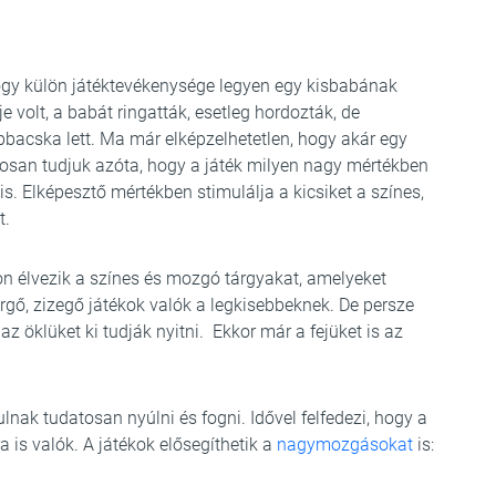
ogy külön játéktevékenysége legyen egy kisbabának
volt, a babát ringatták, esetleg hordozták, de
bbacska lett. Ma már elképzelhetetlen, hogy akár egy
tosan tudjuk azóta, hogy a játék milyen nagy mértékben
 is. Elképesztő mértékben stimulálja a kicsiket a színes,
t.
on élvezik a színes és mozgó tárgyakat, amelyeket
rgő, zizegő játékok valók a legkisebbeknek. De persze
az öklüket ki tudják nyitni. Ekkor már a fejüket is az
ak tudatosan nyúlni és fogni. Idővel felfedezi, hogy a
 is valók. A játékok elősegíthetik a
nagymozgásokat
is: