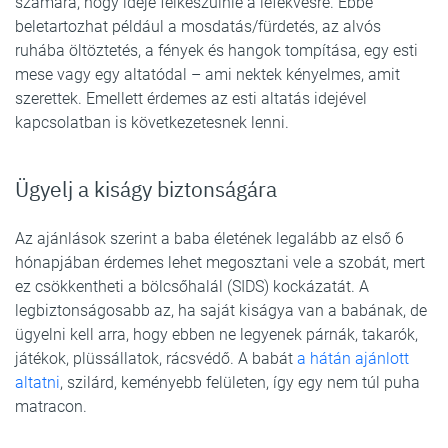
számára, hogy ideje felkészülnie a lefekvésre. Ebbe
beletartozhat például a mosdatás/fürdetés, az alvós
ruhába öltöztetés, a fények és hangok tompítása, egy esti
mese vagy egy altatódal – ami nektek kényelmes, amit
szerettek. Emellett érdemes az esti altatás idejével
kapcsolatban is következetesnek lenni.
Ügyelj a kiságy biztonságára
Az ajánlások szerint a baba életének legalább az első 6
hónapjában érdemes lehet megosztani vele a szobát, mert
ez csökkentheti a bölcsőhalál (SIDS) kockázatát. A
legbiztonságosabb az, ha saját kiságya van a babának, de
ügyelni kell arra, hogy ebben ne legyenek párnák, takarók,
játékok, plüssállatok, rácsvédő. A babát
a hátán ajánlott
altatni
, szilárd, keményebb felületen, így egy nem túl puha
matracon.