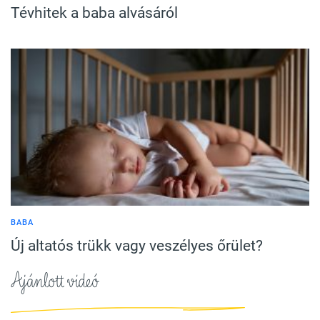
Tévhitek a baba alvásáról
BABA
Új altatós trükk vagy veszélyes őrület?
Ajánlott videó