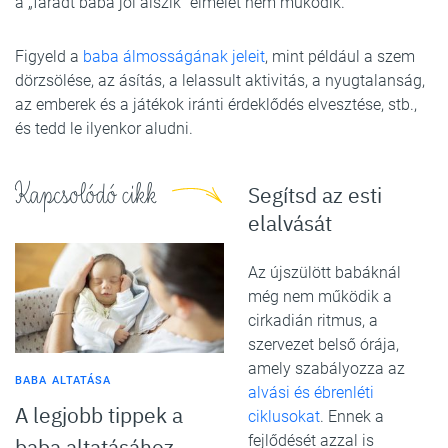
a „fáradt baba jól alszik” elmélet nem működik.
Figyeld a
baba álmosságának jeleit
, mint például a szem
dörzsölése, az ásítás, a lelassult aktivitás, a nyugtalanság,
az emberek és a játékok iránti érdeklődés elvesztése, stb.,
és tedd le ilyenkor aludni.
Kapcsolódó cikk
Segítsd az esti
elalvását
Az újszülött babáknál
még nem működik a
cirkadián ritmus, a
szervezet belső órája,
amely szabályozza az
BABA ALTATÁSA
alvási és ébrenléti
A legjobb tippek a
ciklusokat
. Ennek a
fejlődését azzal is
baba altatásához