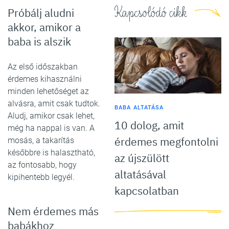
Kapcsolódó cikk
Próbálj aludni
akkor, amikor a
baba is alszik
Az első időszakban
érdemes kihasználni
minden lehetőséget az
alvásra, amit csak tudtok.
BABA ALTATÁSA
Aludj, amikor csak lehet,
10 dolog, amit
még ha nappal is van. A
érdemes megfontolni
mosás, a takarítás
későbbre is halasztható,
az újszülött
az fontosabb, hogy
altatásával
kipihentebb legyél.
kapcsolatban
Nem érdemes más
babákhoz