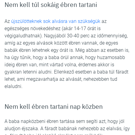
Nem kell túl sokáig ébren tartani
Az
újszülötteknek sok alvásra van szükségük
az
egészséges növekedéshez (akár 14-17 órát is
végigaludhatnak). Nagyjából 30-40 perc az időmennyiség,
amíg az egyes alvások között ébren vannak, de egyes
babák ébren lehetnek egy órát is. Még abban az esetben is,
ha úgy tűnik, hogy a baba örül annak, hogy huzamosabb
ideig ébren van, mint vártad volna, érdemes akkor is
gyakran letenni aludni. Ellenkező esetben a baba túl fáradt
lehet, ami megzavarhatja az alvását, nehezebben tud
elaludni.
Nem kell ébren tartani nap közben
A baba napközbeni ébren tartása sem segíti azt, hogy jól
aludjon éjszaka. A fáradt babának nehezebb az elalvás, így