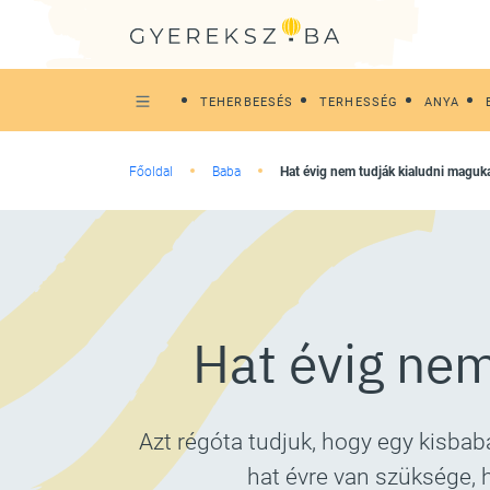
TEHERBEESÉS
TERHESSÉG
ANYA
Főoldal
Baba
Hat évig nem tudják kialudni maguk
Hat évig nem
Azt régóta tudjuk, hogy egy kisbab
hat évre van szüksége, 