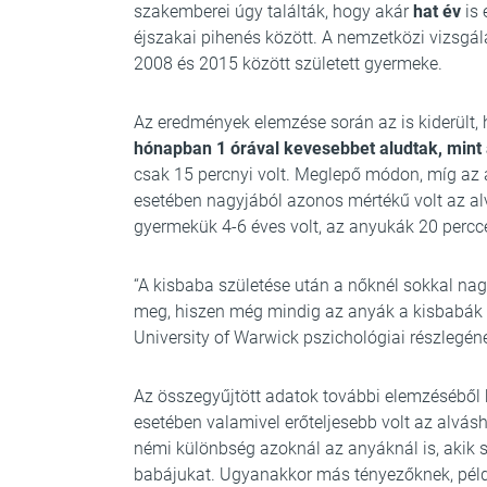
szakemberei úgy találták, hogy akár
hat év
is 
éjszakai pihenés között. A nemzetközi vizsgá
2008 és 2015 között született gyermeke.
Az eredmények elemzése során az is kiderült,
hónapban 1 órával kevesebbet aludtak, mint 
csak 15 percnyi volt. Meglepő módon, míg az 
esetében nagyjából azonos mértékű volt az al
gyermekük 4-6 éves volt, az anyukák 20 percc
“A kisbaba születése után a nőknél sokkal na
meg, hiszen még mindig az anyák a kisbabák
University of Warwick pszichológiai részlegén
Az összegyűjtött adatok további elemzéséből 
esetében valamivel erőteljesebb volt az alvásh
némi különbség azoknál az anyáknál is, akik sz
babájukat. Ugyanakkor más tényezőknek, péld