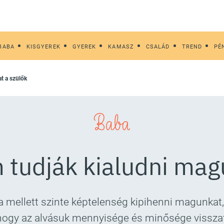
BABA
KISGYEREK
GYEREK
KAMASZ
CSALÁD
TREND
PÉ
at a szülők
Baba
 tudják kialudni mag
a mellett szinte képtelenség kipihenni magunkat,
hogy az alvásuk mennyisége és minősége visszatér