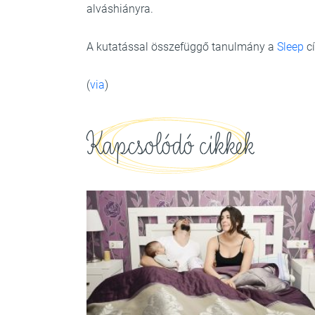
alváshiányra.
A kutatással összefüggő tanulmány a
Sleep
cí
(
via
)
Kapcsolódó cikkek