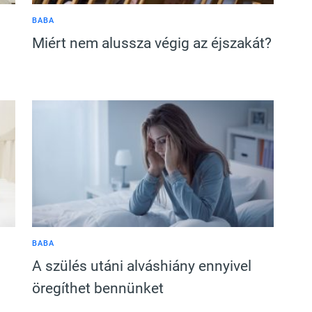
BABA
Miért nem alussza végig az éjszakát?
BABA
A szülés utáni alváshiány ennyivel
öregíthet bennünket