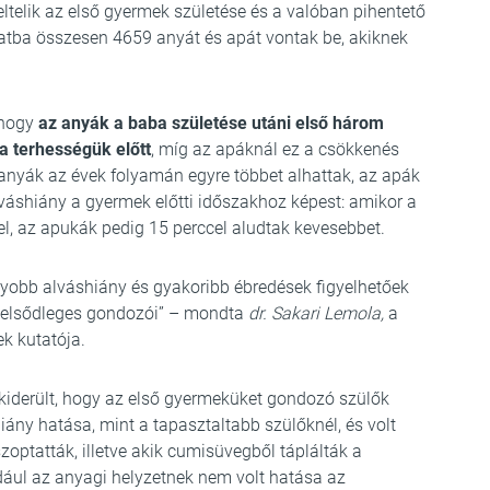
eltelik az első gyermek születése és a valóban pihentető
latba összesen 4659 anyát és apát vontak be, akiknek
 hogy
az anyák a baba születése utáni első három
a terhességük előtt
, míg az apáknál ez a csökkenés
anyák az évek folyamán egyre többet alhattak, az apák
váshiány a gyermek előtti időszakhoz képest: amikor a
el, az apukák pedig 15 perccel aludtak kevesebbet.
gyobb alváshiány és gyakoribb ébredések figyelhetőek
 elsődleges gondozói” – mondta
dr. Sakari Lemola,
a
ek kutatója.
kiderült, hogy az első gyermeküket gondozó szülők
iány hatása, mint a tapasztaltabb szülőknél, és volt
optatták, illetve akik cumisüvegből táplálták a
ául az anyagi helyzetnek nem volt hatása az