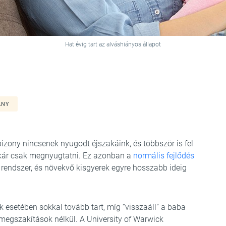
Hat évig tart az alváshiányos állapot
ÁNY
bizony nincsenek nyugodt éjszakáink, és többször is fel
 akár csak megnyugtatni. Ez azonban a
normális fejlődés
y rendszer, és növekvő kisgyerek egyre hosszabb ideig
k esetében sokkal tovább tart, míg “visszaáll” a baba
i megszakítások nélkül. A University of Warwick