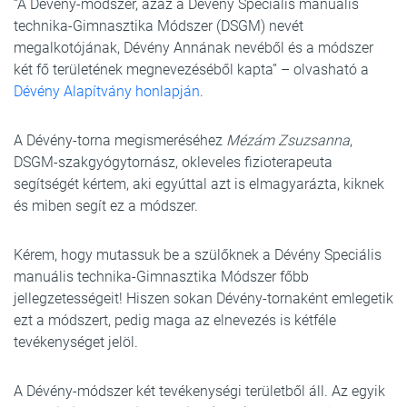
“A Dévény-módszer, azaz a Dévény Speciális manuális
technika-Gimnasztika Módszer (DSGM) nevét
megalkotójának, Dévény Annának nevéből és a módszer
két fő területének megnevezéséből kapta” – olvasható a
Dévény Alapítvány honlapján
.
A Dévény-torna megismeréséhez
Mézám Zsuzsanna
,
DSGM-szakgyógytornász, okleveles fizioterapeuta
segítségét kértem, aki egyúttal azt is elmagyarázta, kiknek
és miben segít ez a módszer.
Kérem, hogy mutassuk be a szülőknek a Dévény Speciális
manuális technika-Gimnasztika Módszer főbb
jellegzetességeit! Hiszen sokan Dévény-tornaként emlegetik
ezt a módszert, pedig maga az elnevezés is kétféle
tevékenységet jelöl.
A Dévény-módszer két tevékenységi területből áll. Az egyik