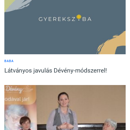
BABA
Látványos javulás Dévény-módszerrel!