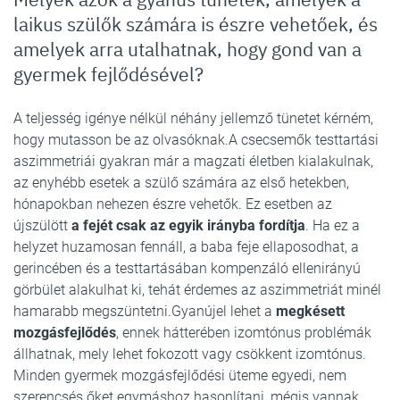
laikus szülők számára is észre vehetőek, és
amelyek arra utalhatnak, hogy gond van a
gyermek fejlődésével?
A teljesség igénye nélkül néhány jellemző tünetet kérném,
hogy mutasson be az olvasóknak.A csecsemők testtartási
aszimmetriái gyakran már a magzati életben kialakulnak,
az enyhébb esetek a szülő számára az első hetekben,
hónapokban nehezen észre vehetők. Ez esetben az
újszülött
a fejét csak az egyik irányba fordítja
. Ha ez a
helyzet huzamosan fennáll, a baba feje ellaposodhat, a
gerincében és a testtartásában kompenzáló ellenirányú
görbület alakulhat ki, tehát érdemes az aszimmetriát minél
hamarabb megszüntetni.Gyanújel lehet a
megkésett
mozgásfejlődés
, ennek hátterében izomtónus problémák
állhatnak, mely lehet fokozott vagy csökkent izomtónus.
Minden gyermek mozgásfejlődési üteme egyedi, nem
szerencsés őket egymáshoz hasonlítani, mégis vannak