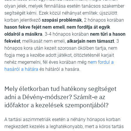
olyan jelek, melyek fennállása esetén tanácsos szakember
segítségét kérni. Ezek közül néhányat említek: újszülött
korban jelentkező
szopási problémák
, 2 hónapos korában
hason fekve fejét nem emeli
,
nem fordítja át egyik
oldalról a másikra
. 3-4 hónapos korában
nem tűri a hason
fekvést
, mellkasát nem emeli,
alkarjain nem támaszt
. 3
hónapos kora után kezeit szorosan ökölben tartja, nem
fogja meg a kezébe adott játékot, öltöztetésnél karjait
nehéz megemelni, fél éves korában még n
em fordul a
hasáról a hátára
és hátáról a hasára.
Mely életkorban tud hatékony segítséget
adni a Dévény-módszer? Számít-e az
időfaktor a kezelések szempontjából?
A tartási aszimmetriák esetén a néhány hónapos korban
megkezdett kezelés a leghatékonyabb, mert a kóros tartás