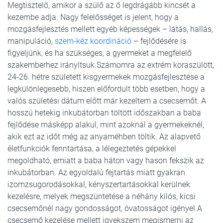
Megtisztelő, amikor a szülő az ő legdrágább kincsét a
kezembe adja. Nagy felelősséget is jelent, hogy a
mozgásfejlesztés mellett egyéb képességek – látás, hallás,
manipuláció,
szem-kéz koordináció
– fejlődésére is
figyeljünk, és ha szükséges, a gyermeket a megfelelő
szakemberhez irányítsuk.Számomra az extrém koraszülött,
24-26. hétre született kisgyermekek mozgásfejlesztése a
legkülönlegesebb, hiszen előfordult több esetben, hogy a
valós születési dátum előtt már kezeltem a csecsemőt. A
hosszú hetekig inkubátorban töltött időszakban a baba
fejlődése másképp alakul, mint azoknál a gyermekeknél,
akik ezt az időt még az anyaméhben töltik. Az alapvető
életfunkciók fenntartása, a lélegeztetés gépekkel
megoldható, emiatt a baba háton vagy hason fekszik az
inkubátorban. Az egyoldalú fejtartás miatt gyakran
izomzsugorodásokkal, kényszertartásokkal kerülnek
kezelésre, melyek megszüntetése a néhány kilós, kicsi
csecsemőnél nagy gondosságot, óvatosságot igényel.A
csecsemő kezelése mellett igyekszem megismerni az