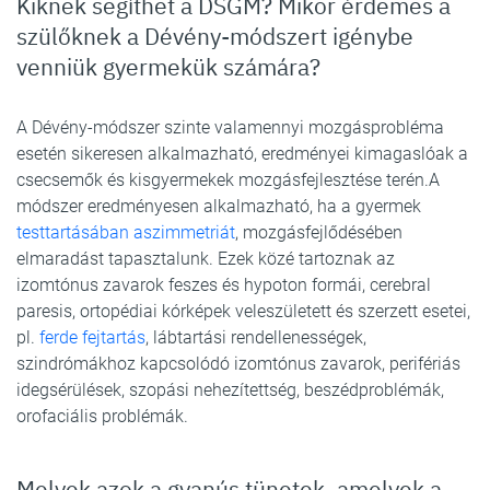
Kiknek segíthet a DSGM? Mikor érdemes a
szülőknek a Dévény-módszert igénybe
venniük gyermekük számára?
A Dévény-módszer szinte valamennyi mozgásprobléma
esetén sikeresen alkalmazható, eredményei kimagaslóak a
csecsemők és kisgyermekek mozgásfejlesztése terén.A
módszer eredményesen alkalmazható, ha a gyermek
testtartásában aszimmetriát
, mozgásfejlődésében
elmaradást tapasztalunk. Ezek közé tartoznak az
izomtónus zavarok feszes és hypoton formái, cerebral
paresis, ortopédiai kórképek veleszületett és szerzett esetei,
pl.
ferde fejtartás
, lábtartási rendellenességek,
szindrómákhoz kapcsolódó izomtónus zavarok, perifériás
idegsérülések, szopási nehezítettség, beszédproblémák,
orofaciális problémák.
Melyek azok a gyanús tünetek, amelyek a