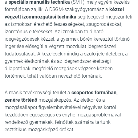
a
speciális manuális technika
(SMT), mely egyéni kezelés
formájában zajlik. A DSGM-szakgyógytornász a
kézzel
végzett izommozgatási technika
segítségével megszünteti
az izmokban érezhető feszességeket, zsugorodásokat,
izomtónus eltéréseket. Az izmokban található
idegvégződések kézzel, a gyermek bőrén keresztül történő
ingerlése elősegíti a végzett mozdulat idegrendszeri
tudatosulását. A kezelések mindig a szülő jelenlétében, a
gyermek életkorának és az idegrendszer érettségi
állapotának megfelelő mozgások végzése közben
történnek, tehát valóban nevezhető tornának.
A másik tevékenységi terület a
csoportos formában,
zenére történő
mozgásképzés. Az életkor és a
mozgásállapot figyelembevételével négyéves kortól
kezdődően egészséges és enyhe mozgásproblémával
rendelkező gyermekek, felnőttek számára tartunk
esztétikus mozgásképző órákat.