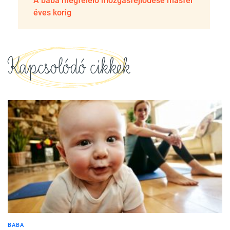
A baba megfelelő mozgásfejlődése másfél
éves korig
Kapcsolódó cikkek
BABA