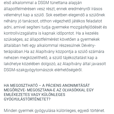
első alkalommal a DSGM tünettana alapján
állapotfelmérésen vesz részt, ennek eredményről írásos
véleményt kap a szülő. Sok esetben elegendő a szülőnek
néhány jó tanácsot, otthon végezhető játékos feladatot
adni, amivel segíteni tudja gyermeke mozgásfejlődését és
kontrollvizsgálatra is kapnak időpontot. Ha a kezelés
szükséges, az állapotfelmérést követően a gyermekek
általában heti egy alkalommal részesülnek Dévény-
terápiában.Ha az Alapítvány központja a szülő számára
nehezen megközelíthető, a szülő tájékoztatást kap a
lakóhelye közelében dolgozó, az Alapítvány által javasolt
DSGM-szakgyógytornászok elérhetőségéről.
HA MEGOSZTHATÓ – A PÁCIENS ANONIMITÁSÁT
MEGŐRIZVE- MEGOSZTANA-E AZ OLVASÓKKAL EGY
EMLÉKEZETES VAGY KÜLÖNLEGES
GYÓGYULÁSTÖRTÉNETET?
Minden gyermek gyógyulása különleges, egyedi történet.