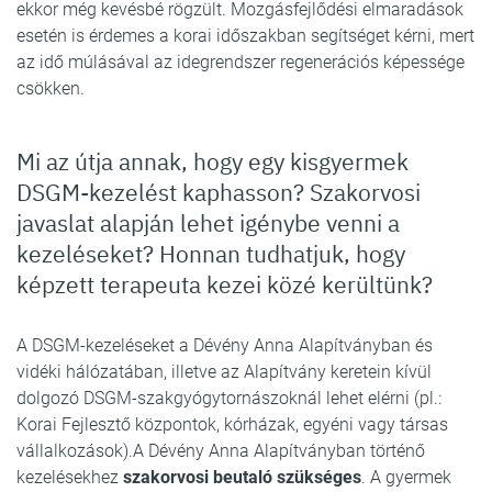
ekkor még kevésbé rögzült. Mozgásfejlődési elmaradások
esetén is érdemes a korai időszakban segítséget kérni, mert
az idő múlásával az idegrendszer regenerációs képessége
csökken.
Mi az útja annak, hogy egy kisgyermek
DSGM-kezelést kaphasson? Szakorvosi
javaslat alapján lehet igénybe venni a
kezeléseket? Honnan tudhatjuk, hogy
képzett terapeuta kezei közé kerültünk?
A DSGM-kezeléseket a Dévény Anna Alapítványban és
vidéki hálózatában, illetve az Alapítvány keretein kívül
dolgozó DSGM-szakgyógytornászoknál lehet elérni (pl.:
Korai Fejlesztő központok, kórházak, egyéni vagy társas
vállalkozások).A Dévény Anna Alapítványban történő
kezelésekhez
szakorvosi beutaló szükséges
. A gyermek