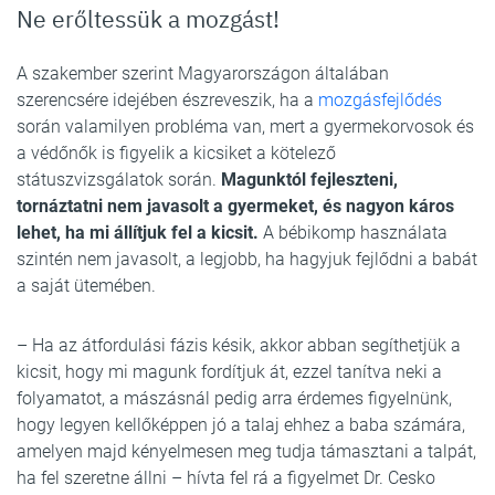
Ne erőltessük a mozgást!
A szakember szerint Magyarországon általában
szerencsére idejében észreveszik, ha a
mozgásfejlődés
során valamilyen probléma van, mert a gyermekorvosok és
a védőnők is figyelik a kicsiket a kötelező
státuszvizsgálatok során.
Magunktól fejleszteni,
tornáztatni nem javasolt a gyermeket, és nagyon káros
lehet, ha mi állítjuk fel a kicsit.
A bébikomp használata
szintén nem javasolt, a legjobb, ha hagyjuk fejlődni a babát
a saját ütemében.
– Ha az átfordulási fázis késik, akkor abban segíthetjük a
kicsit, hogy mi magunk fordítjuk át, ezzel tanítva neki a
folyamatot, a mászásnál pedig arra érdemes figyelnünk,
hogy legyen kellőképpen jó a talaj ehhez a baba számára,
amelyen majd kényelmesen meg tudja támasztani a talpát,
ha fel szeretne állni – hívta fel rá a figyelmet Dr. Cesko