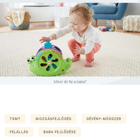
Mikor áll fel a baba?
TSMT
MOZGÁSFEJLŐDÉS
DÉVÉNY-MÓDSZER
FELÁLLÁS
BABA FEJLŐDÉSE