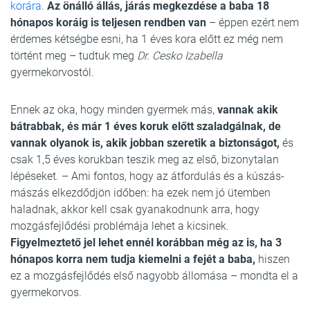
korára
.
Az önálló állás, járás megkezdése a baba 18
hónapos koráig is teljesen rendben van
– éppen ezért nem
érdemes kétségbe esni, ha 1 éves kora előtt ez még nem
történt meg – tudtuk meg
Dr. Cesko Izabella
gyermekorvostól.
Ennek az oka, hogy minden gyermek más,
vannak akik
bátrabbak, és már 1 éves koruk előtt szaladgálnak, de
vannak olyanok is, akik jobban szeretik a biztonságot,
és
csak 1,5 éves korukban teszik meg az első, bizonytalan
lépéseket. – Ami fontos, hogy az átfordulás és a kúszás-
mászás elkezdődjön időben: ha ezek nem jó ütemben
haladnak, akkor kell csak gyanakodnunk arra, hogy
mozgásfejlődési problémája lehet a kicsinek.
Figyelmeztető jel lehet ennél korábban még az is, ha 3
hónapos korra nem tudja kiemelni a fejét a baba,
hiszen
ez a mozgásfejlődés első nagyobb állomása – mondta el a
gyermekorvos.