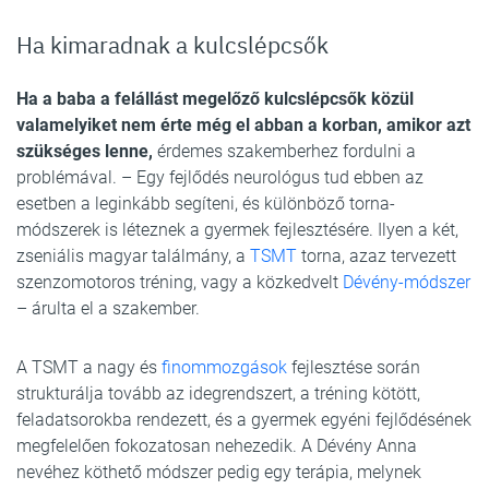
Ha kimaradnak a kulcslépcsők
Ha a baba a felállást megelőző kulcslépcsők közül
valamelyiket nem érte még el abban a korban, amikor azt
szükséges lenne,
érdemes szakemberhez fordulni a
problémával. – Egy fejlődés neurológus tud ebben az
esetben a leginkább segíteni, és különböző torna-
módszerek is léteznek a gyermek fejlesztésére. Ilyen a két,
zseniális magyar találmány, a
TSMT
torna, azaz tervezett
szenzomotoros tréning, vagy a közkedvelt
Dévény-módszer
– árulta el a szakember.
A TSMT a nagy és
finommozgások
fejlesztése során
strukturálja tovább az idegrendszert, a tréning kötött,
feladatsorokba rendezett, és a gyermek egyéni fejlődésének
megfelelően fokozatosan nehezedik. A Dévény Anna
nevéhez köthető módszer pedig egy terápia, melynek