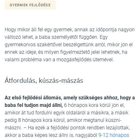
GYERMEK FEJLŐDÉSE
Hogy mikor áll fel egy gyermek, annak az időpontja nagyon
változó lehet, a baba személyétől függően. Egy
gyermekorvos szakértővel beszélgettünk arról, mikor jön el
ennek az ideje, és milyen figyelmeztető jelei lehetnek, ha
valami probléma van a mozgásfejlődés ütemével.
Átfordulás, kúszás-mászás
Az első fejlődési állomás, amely szükséges ahhoz, hogy a
baba fel tudjon majd állni,
6 hónapos kora körül jön el,
amikor át tud fordulni egyik oldaláról a másikra, a másik
pedig 8 hónapos kora körül, amikor megtanul kúszni-
mászni. – Ha ezek a fejlődési pontok rendben lezajlottak,
akkor a baba képes lesz állni is, nagyjából
9-12 hónapos