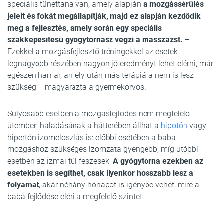
speciális tünettana van, amely alapján
a mozgássérülés
jeleit és fokát megállapítják, majd ez alapján kezdődik
meg a fejlesztés, amely során egy speciális
szakképesítésű gyógytornász végzi a masszázst.
–
Ezekkel a mozgásfejlesztő tréningekkel az esetek
legnagyobb részében nagyon jó eredményt lehet elérni, már
egészen hamar, amely után más terápiára nem is lesz
szükség – magyarázta a gyermekorvos.
Súlyosabb esetben a mozgásfejlődés nem megfelelő
ütemben haladásának a hátterében állhat a
hipotón
vagy
hipertón izomeloszlás is: előbbi esetében a baba
mozgáshoz szükséges izomzata gyengébb, míg utóbbi
esetben az izmai túl feszesek.
A gyógytorna ezekben az
esetekben is segíthet, csak ilyenkor hosszabb lesz a
folyamat
, akár néhány hónapot is igénybe vehet, mire a
baba fejlődése eléri a megfelelő szintet.