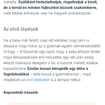
Izabella.
Szülőként hintáztathatjuk, ringathatjuk a kicsit,
de a tornát és minden fejlesztést bízzunk szakemberre,
mert többet árthatunk vele, ha magunk próbálkozunk.
Az első lépések
Ha a baba már felállt, csak idő kérdése, hogy járni is
elkezd-e: hogy mikor, az a gyermek egyéni vérmérsékletétől
is függ. – A folyamat úgy zajlik, hogy a baba először térdel,
majd felkapaszkodik álló helyzetbe, egy idő után pedig
elkezd oldalazva lépegetni a fal, a bútorok mellett, ezekbe
kapaszkodva.
Ezután lassan elengedik egy időre a
fogódzkodókat
– tette hozzá a gyermekorvos -, majd
megteszik az
első lépéseket
is a támasz nélkül.
Kapcsolódó írásaink: