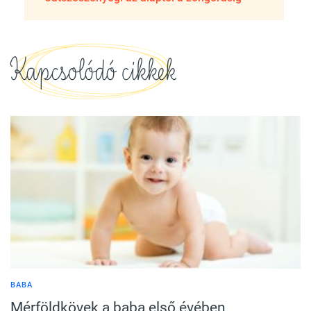
Kapcsolódó cikkek
BABA
Mérföldkövek a baba első évében