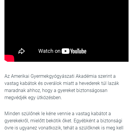
Az Amerikai Gyermekgyógyászati Akadémia szerint a
vastag kabátok és overálok miatt a hevederek túl lazák
maradnak ahhoz, hogy a gyereket biztonságosan
megvédjék egy ütközésben.
Minden szülőnek le kéne vennie a vastag kabátot a
gyerekekről, mielőtt bekötik őket. Egyébként a biztonsági
övre is ugyanez vonatkozik, tehát a szülőknek is meg kell