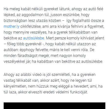
Ha meleg kabát nélküli gyereket látunk, ahogy az autó felé
lépked, az aggodalmon túl, jusson eszünkbe, hogy
biztonságban lesz utazás közben – így foglalható össze a
mother.ly
cikkfelütése, ami arra kívánja felhívni a figyelmet,
hogy mennyire veszélyes, ha a gyerek télikabátban van
bekötve az
autósülésbe
. Mert persze komoly kihívást jelent
– főleg több gyereknél -, hogy kabát nélkül utazzon az
autóban: épphogy felvette, máris le kell venni róla. De
minden fáradtságot megér, mert nagyon komoly
veszélyekkel jár, ha kabátban van bekötve az autósülésbe.
Ahogy az alábbi videó is jól szemlélteti, ha a gyereken
vastag télikabát van, akkor azért, hogy ne legyen túl
kényelmetlen, nem húzzuk meg eléggé a hevedert, ami, ha
túl laza, akkor elveszíti eredeti védelmi funkcióját.