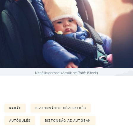
Ne télikabátban kössük be (fotó: iStock)
KABÁT
BIZTONSÁGOS KÖZLEKEDÉS
AUTÓSÜLÉS
BIZTONSÁG AZ AUTÓBAN