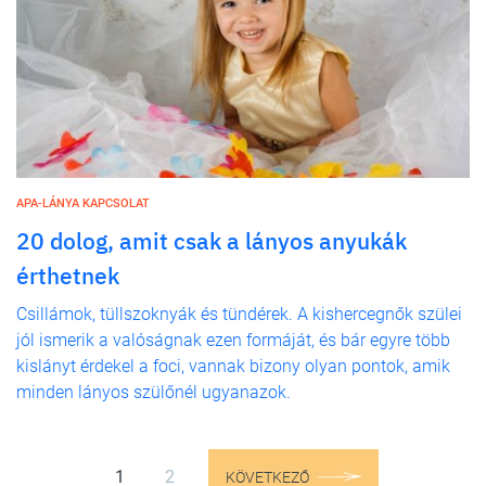
APA-LÁNYA KAPCSOLAT
20 dolog, amit csak a lányos anyukák
érthetnek
Csillámok, tüllszoknyák és tündérek. A kishercegnők szülei
jól ismerik a valóságnak ezen formáját, és bár egyre több
kislányt érdekel a foci, vannak bizony olyan pontok, amik
minden lányos szülőnél ugyanazok.
1
2
KÖVETKEZŐ