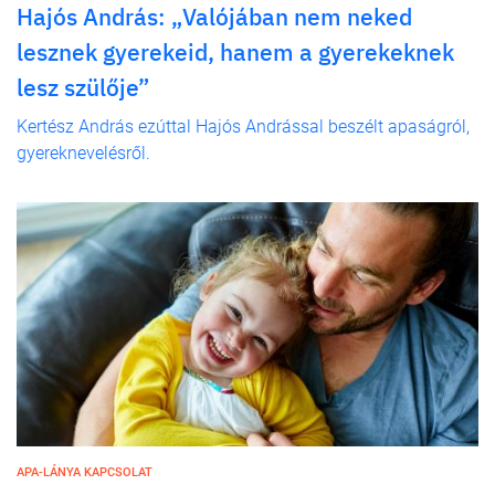
Hajós András: „Valójában nem neked
lesznek gyerekeid, hanem a gyerekeknek
lesz szülője”
Kertész András ezúttal Hajós Andrással beszélt apaságról,
gyereknevelésről.
APA-LÁNYA KAPCSOLAT