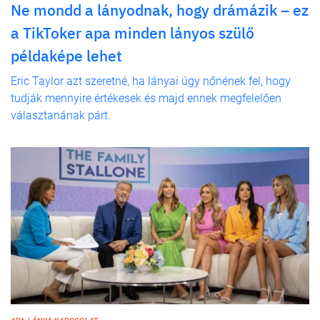
Ne mondd a lányodnak, hogy drámázik – ez
a TikToker apa minden lányos szülő
példaképe lehet
Eric Taylor azt szeretné, ha lányai úgy nőnének fel, hogy
tudják mennyire értékesek és majd ennek megfelelően
választanának párt.