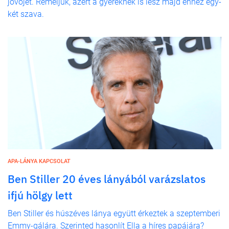
jövőjét. Reméljük, azért a gyereknek is lesz majd ehhez egy-
két szava.
APA-LÁNYA KAPCSOLAT
Ben Stiller 20 éves lányából varázslatos
ifjú hölgy lett
Ben Stiller és húszéves lánya együtt érkeztek a szeptemberi
Emmy-gálára. Szerinted hasonlít Ella a híres papájára?