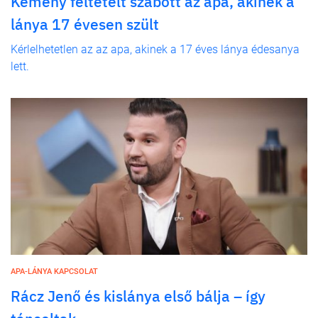
Kemény feltételt szabott az apa, akinek a
lánya 17 évesen szült
Kérlelhetetlen az az apa, akinek a 17 éves lánya édesanya
lett.
APA-LÁNYA KAPCSOLAT
Rácz Jenő és kislánya első bálja – így