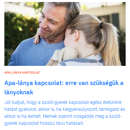
APA-LÁNYA KAPCSOLAT
Apa-lánya kapcsolat: erre van szükségük a
lányoknak
Jól tudjuk, hogy a szülő-gyerek kapcsolat egész életünkre
hatást gyakorol, akkor is, ha kiegyensúlyozott, támogató és
akkor is ha terhelt. Nemek szerint vizsgálták meg a szülő-
gyerek kapcsolat hosszú távú hatásait.