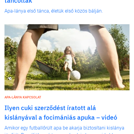
táncoltak
Apa-lánya első tánca, életük első közös bálján.
APA-LÁNYA KAPCSOLAT
Ilyen cuki szerződést íratott alá
kislányával a focimániás apuka – videó
Amikor egy futballőrült apa be akarja biztosítani kislánya