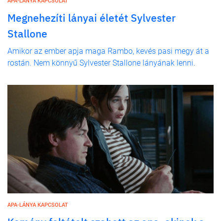
APA-LÁNYA KAPCSOLAT
Megnehezíti lányai életét Sylvester
Stallone
Amikor az ember apja maga Rambo, kevés pasi megy át a
rostán. Nem könnyű Sylvester Stallone lányának lenni.
APA-LÁNYA KAPCSOLAT