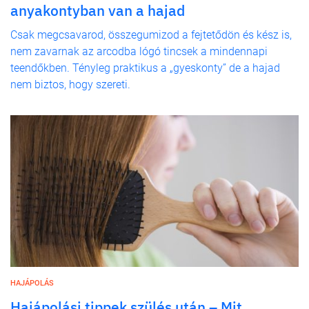
anyakontyban van a hajad
Csak megcsavarod, összegumizod a fejtetődön és kész is,
nem zavarnak az arcodba lógó tincsek a mindennapi
teendőkben. Tényleg praktikus a „gyeskonty” de a hajad
nem biztos, hogy szereti.
HAJÁPOLÁS
Hajápolási tippek szülés után – Mit