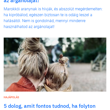
az argánolajat!
Marokkói aranynak is hívják, és abszolút megérdemelten:
ha kipróbálod, egészen biztosan te is odáig leszel a
hatásától. Nem is gondolnád, mennyi mindenre
használhatod az argánolajat!
HAJÁPOLÁS
5 dolog, amit fontos tudnod, ha folyton