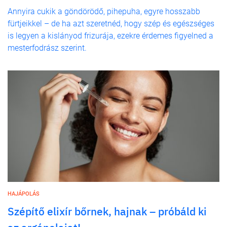
Annyira cukik a göndörödő, pihepuha, egyre hosszabb
fürtjeikkel – de ha azt szeretnéd, hogy szép és egészséges
is legyen a kislányod frizurája, ezekre érdemes figyelned a
mesterfodrász szerint.
HAJÁPOLÁS
Szépítő elixír bőrnek, hajnak – próbáld ki