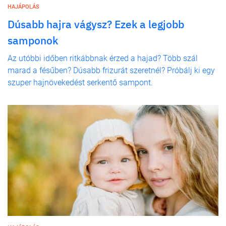
HAJÁPOLÁS
Dúsabb hajra vágysz? Ezek a legjobb
samponok
Az utóbbi időben ritkábbnak érzed a hajad? Több szál
marad a fésűben? Dúsabb frizurát szeretnél? Próbálj ki egy
szuper hajnövekedést serkentő sampont.