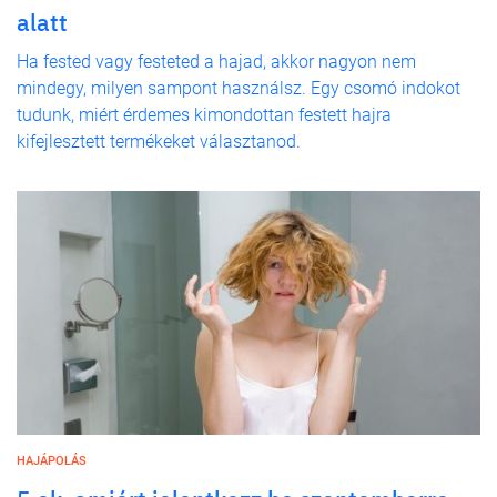
alatt
Ha fested vagy festeted a hajad, akkor nagyon nem
mindegy, milyen sampont használsz. Egy csomó indokot
tudunk, miért érdemes kimondottan festett hajra
kifejlesztett termékeket választanod.
HAJÁPOLÁS