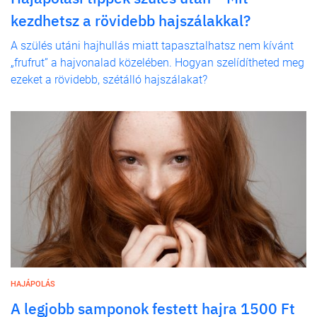
kezdhetsz a rövidebb hajszálakkal?
A szülés utáni hajhullás miatt tapasztalhatsz nem kívánt
„frufrut” a hajvonalad közelében. Hogyan szelídítheted meg
ezeket a rövidebb, szétálló hajszálakat?
HAJÁPOLÁS
A legjobb samponok festett hajra 1500 Ft