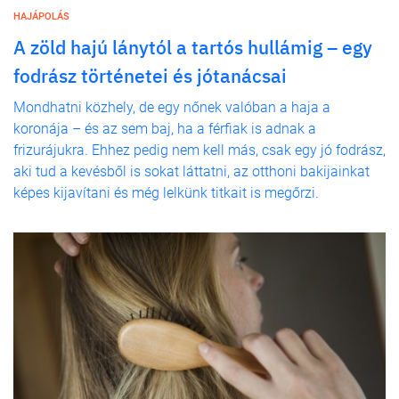
HAJÁPOLÁS
A zöld hajú lánytól a tartós hullámig – egy
fodrász történetei és jótanácsai
Mondhatni közhely, de egy nőnek valóban a haja a
koronája – és az sem baj, ha a férfiak is adnak a
frizurájukra. Ehhez pedig nem kell más, csak egy jó fodrász,
aki tud a kevésből is sokat láttatni, az otthoni bakijainkat
képes kijavítani és még lelkünk titkait is megőrzi.