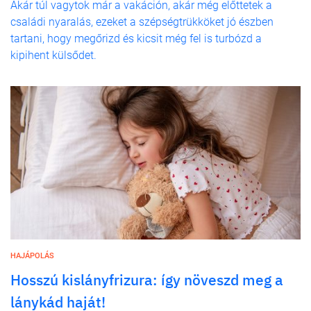
Akár túl vagytok már a vakáción, akár még előttetek a
családi nyaralás, ezeket a szépségtrükköket jó észben
tartani, hogy megőrizd és kicsit még fel is turbózd a
kipihent külsődet.
HAJÁPOLÁS
Hosszú kislányfrizura: így növeszd meg a
lánykád haját!