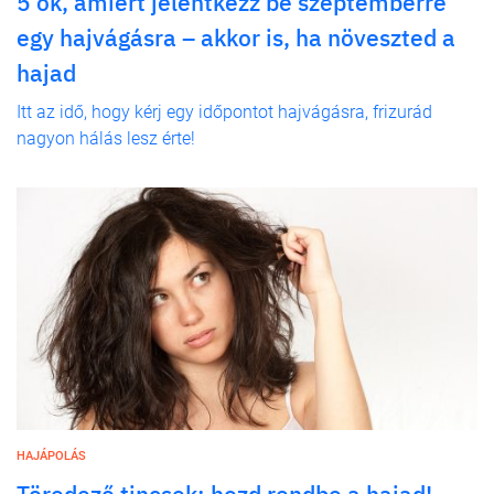
5 ok, amiért jelentkezz be szeptemberre
egy hajvágásra – akkor is, ha növeszted a
hajad
Itt az idő, hogy kérj egy időpontot hajvágásra, frizurád
nagyon hálás lesz érte!
HAJÁPOLÁS