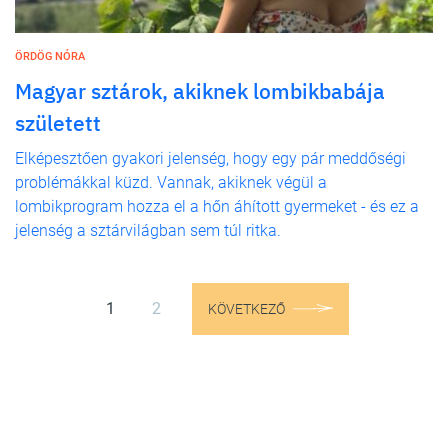
ÖRDÖG NÓRA
Magyar sztárok, akiknek lombikbabája
született
Elképesztően gyakori jelenség, hogy egy pár meddőségi
problémákkal küzd. Vannak, akiknek végül a
lombikprogram hozza el a hőn áhított gyermeket - és ez a
jelenség a sztárvilágban sem túl ritka.
1
2
KÖVETKEZŐ