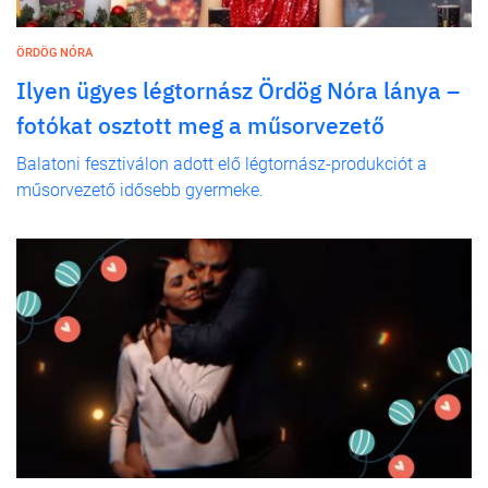
ÖRDÖG NÓRA
Ilyen ügyes légtornász Ördög Nóra lánya –
fotókat osztott meg a műsorvezető
Balatoni fesztiválon adott elő légtornász-produkciót a
műsorvezető idősebb gyermeke.