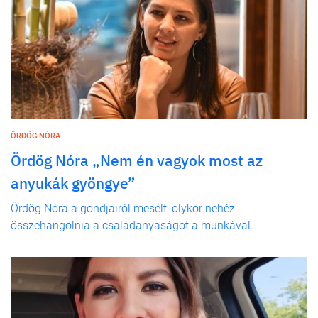
ÖRDÖG NÓRA
Ördög Nóra „Nem én vagyok most az
anyukák gyöngye”
Ördög Nóra a gondjairól mesélt: olykor nehéz
összehangolnia a családanyaságot a munkával.