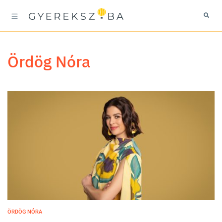
Ördög Nóra
ÖRDÖG NÓRA