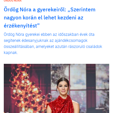
ÖRDÖG NÓRA
Ördög Nóra a gyerekeiről: „Szerintem
nagyon korán el lehet kezdeni az
érzékenyítést”
Ördög Nóra gyerekei ebben az időszakban évek óta
segítenek édesanyjuknak az ajándékcsomagok
összeállításában, amelyeket azután rászoruló családok
kapnak.