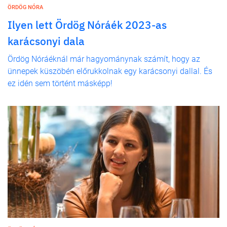
ÖRDÖG NÓRA
Ilyen lett Ördög Nóráék 2023-as
karácsonyi dala
Ördög Nóráéknál már hagyománynak számít, hogy az
ünnepek küszöbén előrukkolnak egy karácsonyi dallal. És
ez idén sem történt másképp!