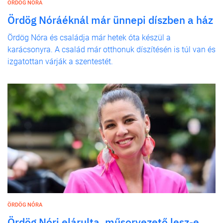
ÖRDÖG NÓRA
Ördög Nóráéknál már ünnepi díszben a ház
Ördög Nóra és családja már hetek óta készül a
karácsonyra. A család már otthonuk díszítésén is túl van és
izgatottan várják a szentestét.
ÖRDÖG NÓRA
Ördög Nóri elárulta, műsorvezető lesz-e