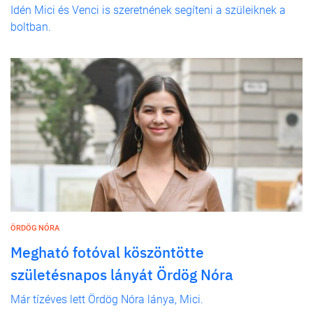
Idén Mici és Venci is szeretnének segíteni a szüleiknek a
boltban.
ÖRDÖG NÓRA
Megható fotóval köszöntötte
születésnapos lányát Ördög Nóra
Már tízéves lett Ördög Nóra lánya, Mici.