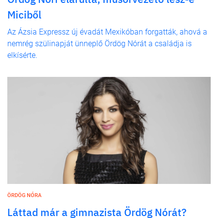
Miciből
Az Ázsia Expressz új évadát Mexikóban forgatták, ahová a
nemrég szülinapját ünneplő Ördög Nórát a családja is
elkísérte.
ÖRDÖG NÓRA
Láttad már a gimnazista Ördög Nórát?