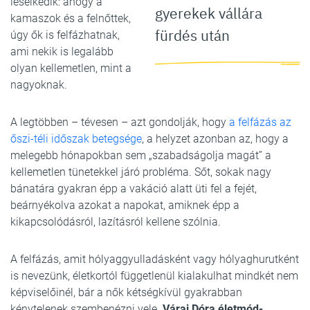
leselkedik: ahogy a
gyerekek vállára
kamaszok és a felnőttek,
fürdés után
úgy ők is felfázhatnak,
ami nekik is legalább
olyan kellemetlen, mint a
nagyoknak.
A legtöbben – tévesen – azt gondolják, hogy
a felfázás az
őszi-téli időszak betegsége
, a helyzet azonban az, hogy a
melegebb hónapokban sem „szabadságolja magát” a
kellemetlen tünetekkel járó probléma. Sőt, sokak nagy
bánatára gyakran épp a vakáció alatt üti fel a fejét,
beárnyékolva azokat a napokat, amiknek épp a
kikapcsolódásról, lazításról kellene szólnia.
A felfázás, amit hólyaggyulladásként vagy hólyaghurutként
is nevezünk, életkortól függetlenül kialakulhat mindkét nem
képviselőinél, bár a nők kétségkívül gyakrabban
kénytelenek szembenézni vele.
Várai Dóra életmód-