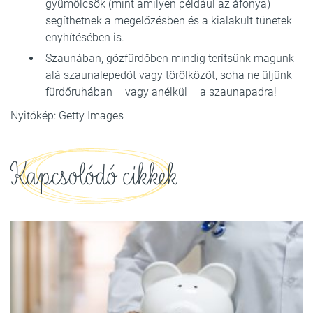
gyümölcsök (mint amilyen például az áfonya)
segíthetnek a megelőzésben és a kialakult tünetek
enyhítésében is.
Szaunában, gőzfürdőben mindig terítsünk magunk
alá szaunalepedőt vagy törölközőt, soha ne üljünk
fürdőruhában – vagy anélkül – a szaunapadra!
Nyitókép: Getty Images
Kapcsolódó cikkek