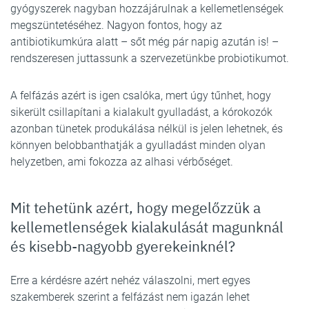
gyógyszerek nagyban hozzájárulnak a kellemetlenségek
megszüntetéséhez. Nagyon fontos, hogy az
antibiotikumkúra alatt – sőt még pár napig azután is! –
rendszeresen juttassunk a szervezetünkbe probiotikumot.
A felfázás azért is igen csalóka, mert úgy tűnhet, hogy
sikerült csillapítani a kialakult gyulladást, a kórokozók
azonban tünetek produkálása nélkül is jelen lehetnek, és
könnyen belobbanthatják a gyulladást minden olyan
helyzetben, ami fokozza az alhasi vérbőséget.
Mit tehetünk azért, hogy megelőzzük a
kellemetlenségek kialakulását magunknál
és kisebb-nagyobb gyerekeinknél?
Erre a kérdésre azért nehéz válaszolni, mert egyes
szakemberek szerint a felfázást nem igazán lehet