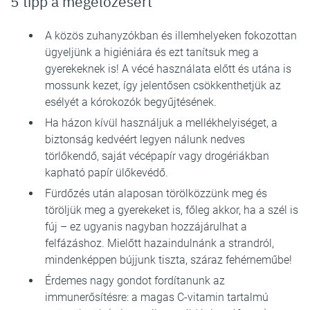
5 tipp a megelőzésért
A közös zuhanyzókban és illemhelyeken fokozottan
ügyeljünk a higiéniára és ezt tanítsuk meg a
gyerekeknek is! A vécé használata előtt és utána is
mossunk kezet, így jelentősen csökkenthetjük az
esélyét a kórokozók begyűjtésének.
Ha házon kívül használjuk a mellékhelyiséget, a
biztonság kedvéért legyen nálunk nedves
törlőkendő, saját vécépapír vagy drogériákban
kapható papír ülőkevédő.
Fürdőzés után alaposan törölközzünk meg és
töröljük meg a gyerekeket is, főleg akkor, ha a szél is
fúj – ez ugyanis nagyban hozzájárulhat a
felfázáshoz. Mielőtt hazaindulnánk a strandról,
mindenképpen bújjunk tiszta, száraz fehérneműbe!
Érdemes nagy gondot fordítanunk az
immunerősítésre: a magas C-vitamin tartalmú