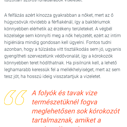
A felfázás azért kínozza gyakrabban a nőket, mert az ő
húgycsövük rövidebb a férfiakénál, így a baktériumok
könnyebben elérhetik az érzékeny területeket. A végbél
közelsége sem könnyíti meg a nők helyzetét, ezért az intim
higiéniára mindig gondosan kell ügyelni. Fontos tudni
azonban, hogy a túlzásba vitt tisztálkodás sem jó, ugyanis
gyengítheti szervezetünk védővonalát, így a kórokozók
könnyebben teret hódíthatnak. Ha pisilnünk kell, a lehető
leghamarabb keressük fel a mellékhelyiséget, mert az sem
tesz jót, ha hosszú ideig visszatartjuk a vizeletet.
A folyók és tavak vize
természetüknél fogva
meglehetősen sok kórokozót
tartalmaznak, amiket a