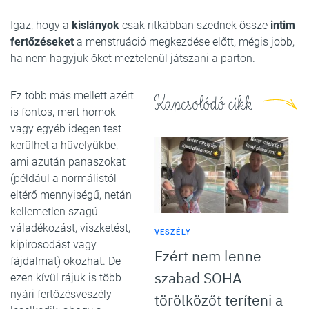
Igaz, hogy a
kislányok
csak ritkábban szednek össze
intim
fertőzéseket
a menstruáció megkezdése előtt, mégis jobb,
ha nem hagyjuk őket meztelenül játszani a parton.
Ez több más mellett azért
Kapcsolódó cikk
is fontos, mert homok
vagy egyéb idegen test
kerülhet a hüvelyükbe,
ami azután panaszokat
(például a normálistól
eltérő mennyiségű, netán
kellemetlen szagú
váladékozást, viszketést,
VESZÉLY
kipirosodást vagy
Ezért nem lenne
fájdalmat) okozhat. De
szabad SOHA
ezen kívül rájuk is több
nyári fertőzésveszély
törölközőt teríteni a