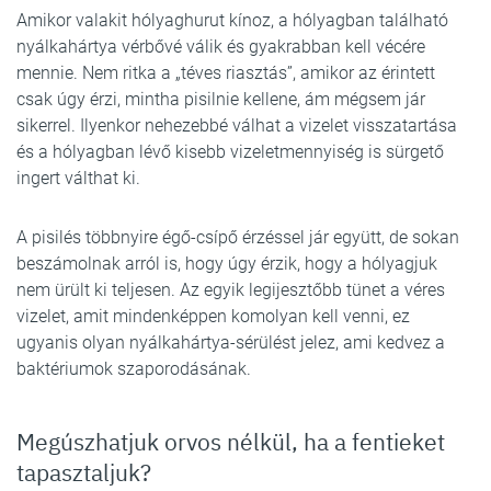
Amikor valakit hólyaghurut kínoz, a hólyagban található
nyálkahártya vérbővé válik és gyakrabban kell vécére
mennie. Nem ritka a „téves riasztás”, amikor az érintett
csak úgy érzi, mintha pisilnie kellene, ám mégsem jár
sikerrel. Ilyenkor nehezebbé válhat a vizelet visszatartása
és a hólyagban lévő kisebb vizeletmennyiség is sürgető
ingert válthat ki.
A pisilés többnyire égő-csípő érzéssel jár együtt, de sokan
beszámolnak arról is, hogy úgy érzik, hogy a hólyagjuk
nem ürült ki teljesen. Az egyik legijesztőbb tünet a véres
vizelet, amit mindenképpen komolyan kell venni, ez
ugyanis olyan nyálkahártya-sérülést jelez, ami kedvez a
baktériumok szaporodásának.
Megúszhatjuk orvos nélkül, ha a fentieket
tapasztaljuk?