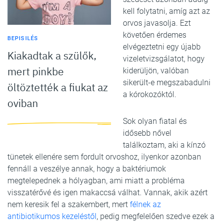
kell folytatni, amíg azt az
orvos javasolja. Ezt
követően érdemes
BEPISILÉS
elvégeztetni egy újabb
Kiakadtak a szülők,
vizeletvizsgálatot, hogy
mert pinkbe
kiderüljön, valóban
sikerült-e megszabadulni
öltöztették a fiukat az
a kórokozóktól.
oviban
Sok olyan fiatal és
idősebb nővel
találkoztam, aki a kínzó
tünetek ellenére sem fordult orvoshoz, ilyenkor azonban
fennáll a veszélye annak, hogy a baktériumok
megtelepednek a hólyagban, ami miatt a probléma
visszatérővé és igen makaccsá válhat. Vannak, akik azért
nem keresik fel a szakembert, mert
félnek az
antibiotikumos kezeléstől
, pedig megfelelően szedve ezek a