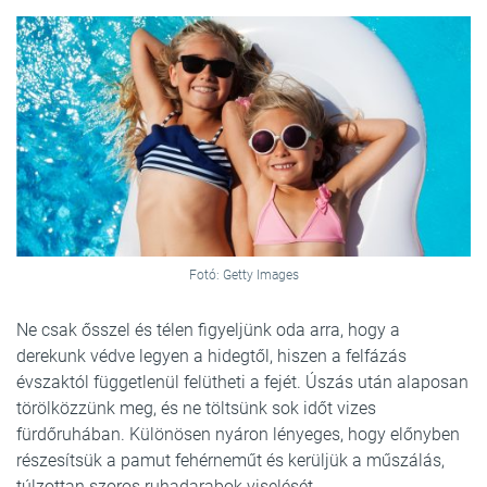
Fotó: Getty Images
Ne csak ősszel és télen figyeljünk oda arra, hogy a
derekunk védve legyen a hidegtől, hiszen a felfázás
évszaktól függetlenül felütheti a fejét. Úszás után alaposan
törölközzünk meg, és ne töltsünk sok időt vizes
fürdőruhában. Különösen nyáron lényeges, hogy előnyben
részesítsük a pamut fehérneműt és kerüljük a műszálás,
túlzottan szoros ruhadarabok viselését.