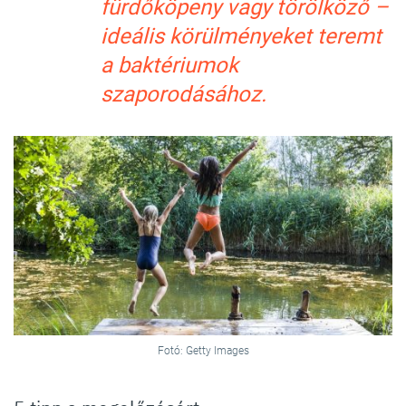
fürdőköpeny vagy törölköző –
ideális körülményeket teremt
a baktériumok
szaporodásához.
Fotó: Getty Images