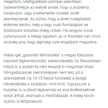
megelőzni, odafigyeléssel azonban jelentősen
csökkenthetjük az esélyét annak, hogy a probléma
kialakuljon, vagy a kellemetlen tünetek ismét
jelentkezzenek. Az biztos, hogy a direkt hideghatást
érdemes kerülni, még a nagy nyári forróságban se
fürdőzzünk túlzottan hideg vízben. Ha langyos vízzel
zuhanyozunk a meleg napokon, az is frissítően hat, nincs
szükség arra, hogy jéghideg vizet engedjünk magunkra.
Hiába ígér „garantált felfrissülést” a magas fokozatra
kapcsolt légkondicionáló, szerencsésebb, ha fokozatosan
hűtjük ki a szobát és nem tesszük ki magunkat óriási
hőingadozásnak (semmiképpen nem tesz jót a
szervezetnek, ha 10-15 fokkal hűvösebb a levegő
hőmérséklete a szobában, mint kint). Vigyázzunk a
huzattal is, a jóleső légáramlás az arra érzékenyeknek
sokat árthat, akárcsak a mezítlábazás. A hideg kövön
nyáron is felfázhatunk!