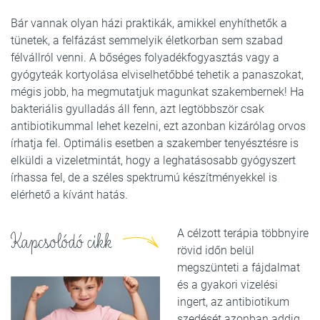
Bár vannak olyan házi praktikák, amikkel enyhíthetők a
tünetek, a felfázást semmelyik életkorban sem szabad
félvállról venni. A bőséges folyadékfogyasztás vagy a
gyógyteák kortyolása elviselhetőbbé tehetik a panaszokat,
mégis jobb, ha megmutatjuk magunkat szakembernek! Ha
bakteriális gyulladás áll fenn, azt legtöbbször csak
antibiotikummal lehet kezelni, ezt azonban kizárólag orvos
írhatja fel. Optimális esetben a szakember tenyésztésre is
elküldi a vizeletmintát, hogy a leghatásosabb gyógyszert
írhassa fel, de a széles spektrumú készítményekkel is
elérhető a kívánt hatás.
A célzott terápia többnyire
Kapcsolódó cikk
rövid időn belül
megszünteti a fájdalmat
és a gyakori vizelési
ingert, az antibiotikum
szedését azonban addig