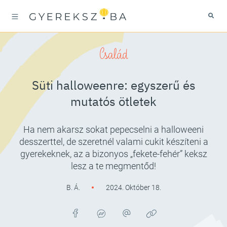
Család
Süti halloweenre: egyszerű és
mutatós ötletek
Ha nem akarsz sokat pepecselni a halloweeni
desszerttel, de szeretnél valami cukit készíteni a
gyerekeknek, az a bizonyos „fekete-fehér” keksz
lesz a te megmentőd!
B. Á.
2024. Október 18.