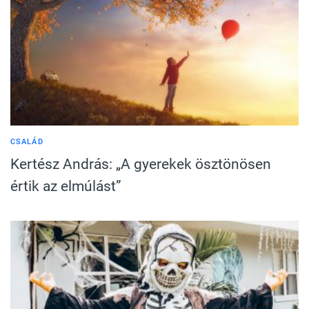
CSALÁD
Kertész András: „A gyerekek ösztönösen
értik az elmúlást”