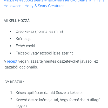
#nobake
#spookytreats
#halloween
#trickortreats
♬ This Is
Halloween - Hairy & Scary Creatures
MI KELL HOZZÁ:
Oreo keksz (normál és mini)
Krémsajt
Fehér csoki
Tejcsoki vagy étcsoki ízlés szerint
A
recept
vegán, azaz tejmentes összetevőket javasol, ez
igazából opcionális.
ÍGY KÉSZÜL:
Késes aprítóban daráld össze a kekszet
Keverd össze krémsjattal, hogy formázható állagú
legyen