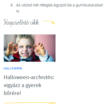
Az utolsó két rétegbe ágyazd be a gumikukacokat
is.
Kapcsolódó cikk
HALLOWEEN
Halloween-arcfestés:
vigyázz a gyerek
bőrére!