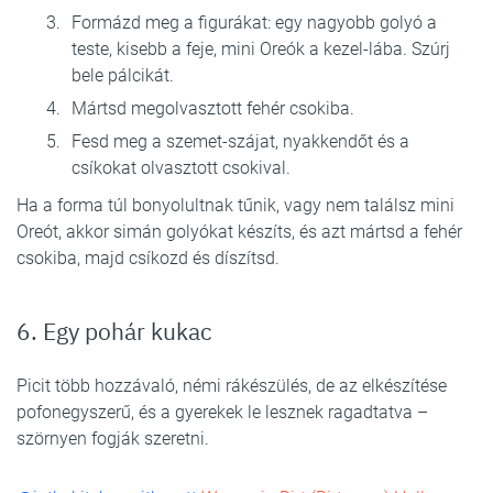
Formázd meg a figurákat: egy nagyobb golyó a
teste, kisebb a feje, mini Oreók a kezel-lába. Szúrj
bele pálcikát.
Mártsd megolvasztott fehér csokiba.
Fesd meg a szemet-szájat, nyakkendőt és a
csíkokat olvasztott csokival.
Ha a forma túl bonyolultnak tűnik, vagy nem találsz mini
Oreót, akkor simán golyókat készíts, és azt mártsd a fehér
csokiba, majd csíkozd és díszítsd.
6. Egy pohár kukac
Picit több hozzávaló, némi rákészülés, de az elkészítése
pofonegyszerű, és a gyerekek le lesznek ragadtatva –
szörnyen fogják szeretni.