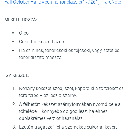
Fall October Halloween horror classic(177261) - rareNote
MI KELL HOZZÁ:
Oreo
Cukorból készült szem
Ha ez nincs, fehér csoki és tejcsoki, vagy sötét és
fehér díszítő massza
ÍGY KÉSZÜL:
Néhány kekszet szedj szét, kapard ki a tölteléket és
törd félbe – ez lesz a szárny.
A félbetört kekszet szárnyformában nyomd bele a
töltelébe – könnyebb dolgod lesz, ha ehhez
duplakrémes verziót használsz.
Ezután „ragaszd” fel a szemeket: cukorral kevert