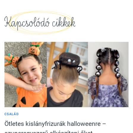
Kapcsolódó cikkek
CSALÁD
Ötletes kislányfrizurák halloweenre –