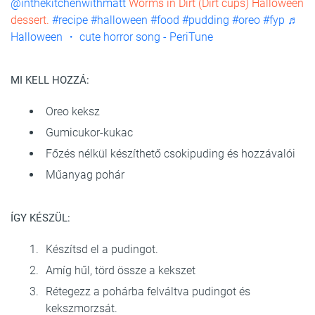
@inthekitchenwithmatt
Worms in Dirt (Dirt cups) Halloween
dessert.
#recipe
#halloween
#food
#pudding
#oreo
#fyp
♬
Halloween ・ cute horror song - PeriTune
MI KELL HOZZÁ:
Oreo keksz
Gumicukor-kukac
Főzés nélkül készíthető csokipuding és hozzávalói
Műanyag pohár
ÍGY KÉSZÜL:
Készítsd el a pudingot.
Amíg hűl, törd össze a kekszet
Rétegezz a pohárba felváltva pudingot és
kekszmorzsát.