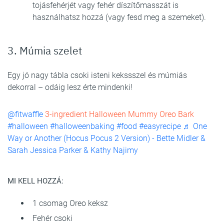
tojásfehérjét vagy fehér díszítőmasszát is
használhatsz hozzá (vagy fesd meg a szemeket).
3. Múmia szelet
Egy jó nagy tábla csoki isteni kekssszel és múmiás
dekorral – odáig lesz érte mindenki!
@fitwaffle
3-ingredient Halloween Mummy Oreo Bark
#halloween
#halloweenbaking
#food
#easyrecipe
♬ One
Way or Another (Hocus Pocus 2 Version) - Bette Midler &
Sarah Jessica Parker & Kathy Najimy
MI KELL HOZZÁ:
1 csomag Oreo keksz
Fehér csoki