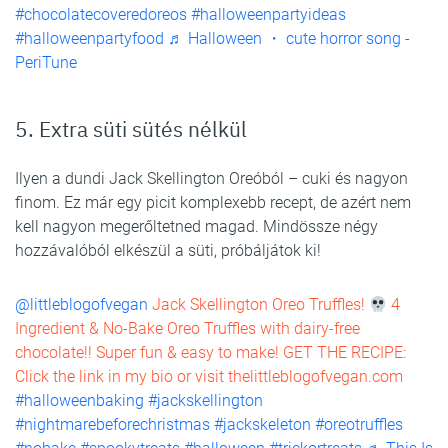
#chocolatecoveredoreos
#halloweenpartyideas
#halloweenpartyfood
♬ Halloween ・ cute horror song -
PeriTune
5. Extra süti sütés nélkül
Ilyen a dundi Jack Skellington Oreóból – cuki és nagyon
finom. Ez már egy picit komplexebb recept, de azért nem
kell nagyon megerőltetned magad. Mindössze négy
hozzávalóból elkészül a süti, próbáljátok ki!
@littleblogofvegan
Jack Skellington Oreo Truffles!
4
Ingredient & No-Bake Oreo Truffles with dairy-free
chocolate!! Super fun & easy to make! GET THE RECIPE:
Click the link in my bio or visit thelittleblogofvegan.com
#halloweenbaking
#jackskellington
#nightmarebeforechristmas
#jackskeleton
#oreotruffles