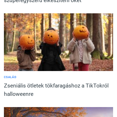
szuperegyszerű elkészíteni őket
CSALÁD
Zseniális ötletek tökfaragáshoz a TikTokról
halloweenre