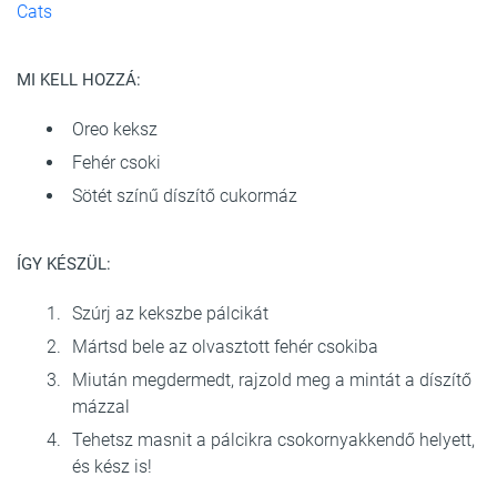
Cats
MI KELL HOZZÁ:
Oreo keksz
Fehér csoki
Sötét színű díszítő cukormáz
ÍGY KÉSZÜL:
Szúrj az kekszbe pálcikát
Mártsd bele az olvasztott fehér csokiba
Miután megdermedt, rajzold meg a mintát a díszítő
mázzal
Tehetsz masnit a pálcikra csokornyakkendő helyett,
és kész is!