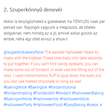
2. Szuperkönnyű denevér
Akkor is lenyűgözheted a gyerekeket, ha TÉNYLEG csak pár
perced van. Rajongói vagyunk a megúszós, de ötletes
dolgoknak: nem mindig az a jó, amivel sokat gürizik az
ember, néha egy ötlet elviszi a show-t.
@sugarbirdcakeryfloral
The easiest Halloween treats to
make with the kiddies! These oreo bats only take seconds
to put together. If you can’t find candy eyeballs, you can
make some out of fondant, or even use the filling out of the
oreo. I used marshmallow fluff to glue down the eyes, but
you can use melted chocolate or icing as well.
#bakingtiktok
#Bakingtok
#fondanttutorial
#fondantmaking
#FondantArt
#fondant
#halloweenBaking
#Bakingwithkids
#Halloweentok
#Halloweentiktok
#halloweenParty
#HalloweenFood
#EasyBaking
#oreos
♬