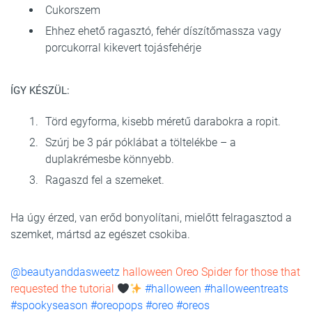
Cukorszem
Ehhez ehető ragasztó, fehér díszítőmassza vagy
porcukorral kikevert tojásfehérje
ÍGY KÉSZÜL:
Törd egyforma, kisebb méretű darabokra a ropit.
Szúrj be 3 pár póklábat a töltelékbe – a
duplakrémesbe könnyebb.
Ragaszd fel a szemeket.
Ha úgy érzed, van erőd bonyolítani, mielőtt felragasztod a
szemket, mártsd az egészet csokiba.
@beautyanddasweetz
halloween Oreo Spider for those that
requested the tutorial
#halloween
#halloweentreats
#spookyseason
#oreopops
#oreo
#oreos