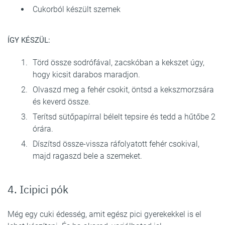
Cukorból készült szemek
ÍGY KÉSZÜL:
Törd össze sodrófával, zacskóban a kekszet úgy,
hogy kicsit darabos maradjon.
Olvaszd meg a fehér csokit, öntsd a kekszmorzsára
és keverd össze.
Terítsd sütőpapírral bélelt tepsire és tedd a hűtőbe 2
órára.
Díszítsd össze-vissza ráfolyatott fehér csokival,
majd ragaszd bele a szemeket.
4. Icipici pók
Még egy cuki édesség, amit egész pici gyerekekkel is el