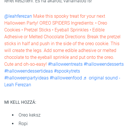
lehet készíteni. És ha akarod, variálhatod is!
@leahferezan
Make this spooky treat for your next
Halloween Party! OREO SPIDERS Ingredients: • Oreo
Cookies • Pretzel Sticks • Eyeball Sprinkles • Edible
Adhesive or Melted Chocolate Directions: Break the pretzel
sticks in half and push in the side of the oreo cookie. This
will create the legs. Add some edible adhesive or melted
chocolate to the eyeball sprinkle and put onto the oreo.
Cute and oh-so-easy!
#halloweentreats
#halloweendesserts
#halloweendessertideas
#spookytrets
#halloweenpartyideas
#halloweenfood
♬ original sound -
Leah Ferezan
MI KELL HOZZÁ:
Oreo keksz
Ropi