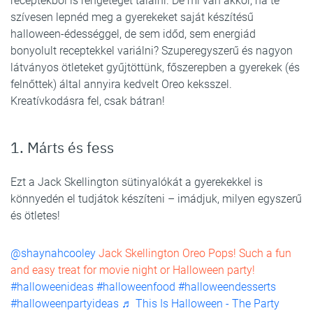
receptekből is rengeteget találni. De mi van akkor, ha te
szívesen lepnéd meg a gyerekeket saját készítésű
halloween-édességgel, de sem időd, sem energiád
bonyolult receptekkel variálni? Szuperegyszerű és nagyon
látványos ötleteket gyűjtöttünk, főszerepben a gyerekek (és
felnőttek) által annyira kedvelt Oreo keksszel.
Kreatívkodásra fel, csak bátran!
1. Márts és fess
Ezt a Jack Skellington sütinyalókát a gyerekekkel is
könnyedén el tudjátok készíteni – imádjuk, milyen egyszerű
és ötletes!
@shaynahcooley
Jack Skellington Oreo Pops! Such a fun
and easy treat for movie night or Halloween party!
#halloweenideas
#halloweenfood
#halloweendesserts
#halloweenpartyideas
♬ This Is Halloween - The Party