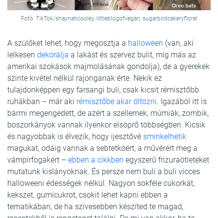
Fotó: TikTok/shaynahcooley, littleblogofvegan, sugarbirdcakeryfloral
A szülőket lehet, hogy megosztja a
halloween
(van, aki
lelkesen
dekorálja
a lakást és szervez bulit, míg más az
amerikai szokások majmolásának gondolja), de a gyerekek
szinte kivétel nélkül rajonganak érte. Nekik ez
tulajdonképpen egy farsangi buli, csak kicsit rémisztőbb
ruhákban – már aki
rémisztőbe akar öltözni
. Igazából itt is
bármi megengedett, de azért a szellemek, múmiák, zombik,
boszorkányok vannak ilyenkor elsöprő többségben. Kicsik
és nagyobbak is élvezik, hogy ijesztővé
sminkelhetik
magukat, odáig vannak a sebtetkóért, a művérért meg a
vámpírfogakért –
ebben a cikkben
egyszerű frizuraötleteket
mutatunk kislányoknak. És persze nem buli a buli vicces
halloweeni édességek nélkül. Nagyon sokféle cukorkát,
kekszet, gumicukrot, csokit lehet kapni ebben a
tematikában, de ha szívesebben készíted te magad,