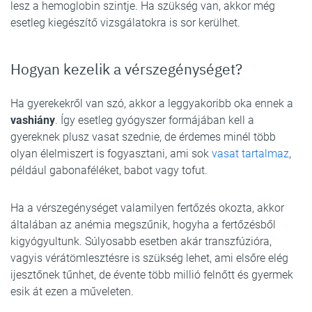
lesz a hemoglobin szintje. Ha szükség van, akkor még
esetleg kiegészítő vizsgálatokra is sor kerülhet.
Hogyan kezelik a vérszegénységet?
Ha gyerekekről van szó, akkor a leggyakoribb oka ennek a
vashiány
. Így esetleg gyógyszer formájában kell a
gyereknek plusz vasat szednie, de érdemes minél több
olyan élelmiszert is fogyasztani, ami sok
vasat tartalmaz
,
például gabonaféléket, babot vagy tofut.
Ha a vérszegénységet valamilyen fertőzés okozta, akkor
általában az anémia megszűnik, hogyha a fertőzésből
kigyógyultunk. Súlyosabb esetben akár transzfúzióra,
vagyis vérátömlesztésre is szükség lehet, ami elsőre elég
ijesztőnek tűnhet, de évente több millió felnőtt és gyermek
esik át ezen a műveleten.