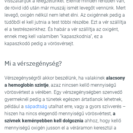
visszatartjuk a lélegzetünket. Eleinte minden rendben van,
de rövid idő után már muszáj ismét levegőt vennünk. Mert
levegő, oxigén nélkül nem lehet élni. Az oxigénnek pedig a
tüdőből el kell jutnia a test többi részébe. Ezt a vér szállítja
el a testrészeinkhez. És habár a vér szállítja az oxigént,
ennek meg kell valamiben “kapaszkodnia”, ez a
kapaszkodó pedig a vörösvérsejt.
Mi a vérszegénység?
Vérszegénységről akkor beszélünk, ha valakinek
alacsony
a hemoglobin szintje
, azaz nincsen kellő mennyiségű
vörösvértest a vérében. Egy vérszegénységben szenvedő
gyermeknél pedig a tünetek egészen ártatlanok lehetnek,
például a
sápadtság
utalhat erre, vagy a gyors szívverés –
hiszen ha nincs elegendő mennyiségű vörösvértest,
a
szívnek keményebben kell dolgoznia
ahhoz, hogy kellő
mennyiségű oxigén jusson el a véráramon keresztül a