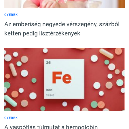
GYEREK
Az emberiség negyede vérszegény, százból
ketten pedig lisztérzékenyek
GYEREK
A vaspótlás túlmutat a hemoglobin