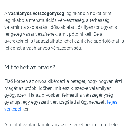
A
vashiányos vérszegénység
leginkább a nőket érinti,
leginkább a menstruációs vérveszteség, a terhesség,
valamint a szoptatási időszak alatt, ők ilyenkor ugyanis
rengeteg vasat veszítenek, amit pótolni kell. De a
gyerekeknél is tapasztalható lehet ez, illetve sportolóknál is
felléphet a vashiányos vérszegénység.
Mit tehet az orvos?
Első körben az orvos kikérdezi a beteget, hogy hogyan érzi
magát az utóbbi időben, mit eszik, szed-e valamilyen
gyógyszert. Ha az orvosban felmerül a vérszegénység
gyanúja, egy egyszerű vérvizsgálattal úgynevezett
teljes
vérképet
kér.
A mintát ezután tanulmányozzák, és ebből már mérhető