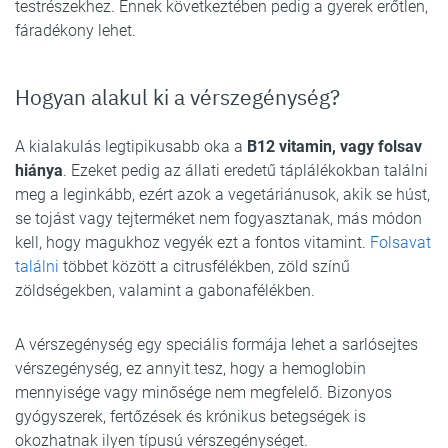
testrészekhez. Ennek következtében pedig a gyerek erőtlen,
fáradékony lehet.
Hogyan alakul ki a vérszegénység?
A kialakulás legtipikusabb oka a
B12 vitamin, vagy folsav
hiánya
. Ezeket pedig az állati eredetű táplálékokban találni
meg a leginkább, ezért azok a vegetáriánusok, akik se húst,
se tojást vagy tejterméket nem fogyasztanak, más módon
kell, hogy magukhoz vegyék ezt a fontos vitamint.
Folsavat
találni
többet között a citrusfélékben, zöld színű
zöldségekben, valamint a gabonafélékben.
A vérszegénység egy speciális formája lehet a sarlósejtes
vérszegénység, ez annyit tesz, hogy a hemoglobin
mennyisége vagy minősége nem megfelelő. Bizonyos
gyógyszerek, fertőzések és krónikus betegségek is
okozhatnak ilyen típusú vérszegénységet.