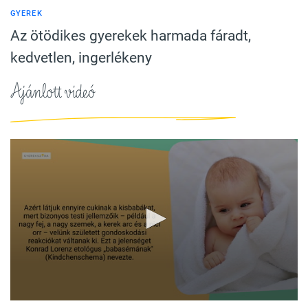
GYEREK
Az ötödikes gyerekek harmada fáradt,
kedvetlen, ingerlékeny
Ajánlott videó
0