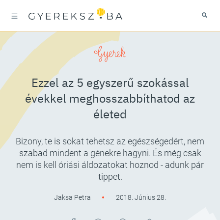
Gyerek
Ezzel az 5 egyszerű szokással
évekkel meghosszabbíthatod az
életed
Bizony, te is sokat tehetsz az egészségedért, nem
szabad mindent a génekre hagyni. És még csak
nem is kell óriási áldozatokat hoznod - adunk pár
tippet.
Jaksa Petra
2018. Június 28.