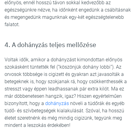
előnyös, ennél hosszú távon sokkal kedvezőbb az
egészségünkre nézve, ha időnként engedünk a csábításnak
és megengedünk magunknak egy-két egészségtelenebb
falatot.
4. A dohányzás teljes mellőzése
Voltak idők, amikor a dohányzást kimondottan előnyös
szokásként tüntették fel (“köszönjük dohány lobbi”). Az
orvosok többsége is cigizett és gyakran azt javasolták a
betegeknek is, hogy szokjanak rá, hogy csökkenthessék a
stresszt vagy éppen leadhassanak pár extra kilót. Ma ez
már döbbenetesen hangzik, igaz? Hiszen egyértelműen
bizonyított, hogy a
dohányzás
növeli a tüdőrák és egyéb
tüdő- és szívbetegségek kialakulását. Szóval, ha hosszú
életet szeretnénk és még mindig cigizünk, tegyünk meg
mindent a leszokás érdekében!