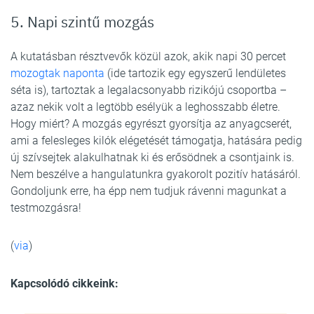
5. Napi szintű mozgás
A kutatásban résztvevők közül azok, akik napi 30 percet
mozogtak naponta
(ide tartozik egy egyszerű lendületes
séta is), tartoztak a legalacsonyabb rizikójú csoportba –
azaz nekik volt a legtöbb esélyük a leghosszabb életre.
Hogy miért? A mozgás egyrészt gyorsítja az anyagcserét,
ami a felesleges kilók elégetését támogatja, hatására pedig
új szívsejtek alakulhatnak ki és erősödnek a csontjaink is.
Nem beszélve a hangulatunkra gyakorolt pozitív hatásáról.
Gondoljunk erre, ha épp nem tudjuk rávenni magunkat a
testmozgásra!
(
via
)
Kapcsolódó cikkeink: