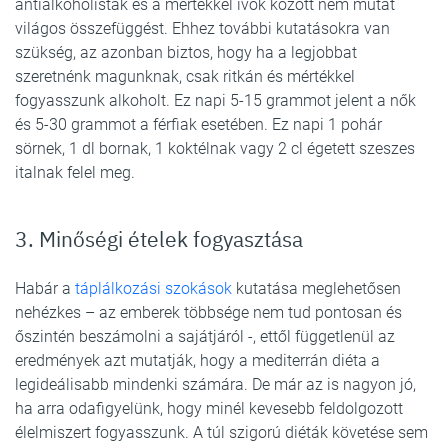
antialkoholisták és a mértékkel ivók között nem mutat
világos összefüggést. Ehhez további kutatásokra van
szükség, az azonban biztos, hogy ha a legjobbat
szeretnénk magunknak, csak ritkán és mértékkel
fogyasszunk alkoholt. Ez napi 5-15 grammot jelent a nők
és 5-30 grammot a férfiak esetében. Ez napi 1 pohár
sörnek, 1 dl bornak, 1 koktélnak vagy 2 cl égetett szeszes
italnak felel meg.
3. Minőségi ételek fogyasztása
Habár a
táplálkozási szokások
kutatása meglehetősen
nehézkes – az emberek többsége nem tud pontosan és
őszintén beszámolni a sajátjáról -, ettől függetlenül az
eredmények azt mutatják, hogy a mediterrán diéta a
legideálisabb mindenki számára. De már az is nagyon jó,
ha arra odafigyelünk, hogy minél kevesebb feldolgozott
élelmiszert fogyasszunk. A túl szigorú diéták követése sem