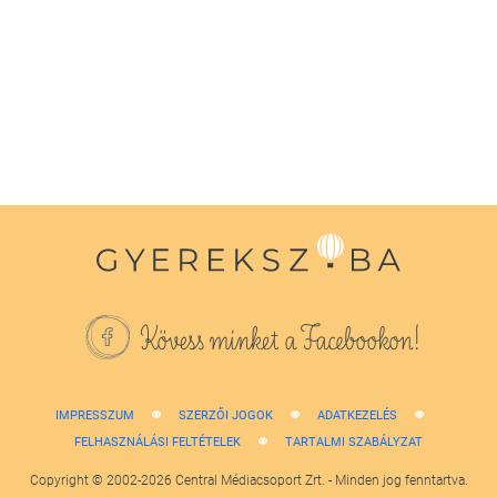
seconds
of
1
minute,
38
seconds
Kövess minket a Facebookon!
IMPRESSZUM
SZERZŐI JOGOK
ADATKEZELÉS
FELHASZNÁLÁSI FELTÉTELEK
TARTALMI SZABÁLYZAT
Copyright © 2002-2026 Central Médiacsoport Zrt. - Minden jog fenntartva.