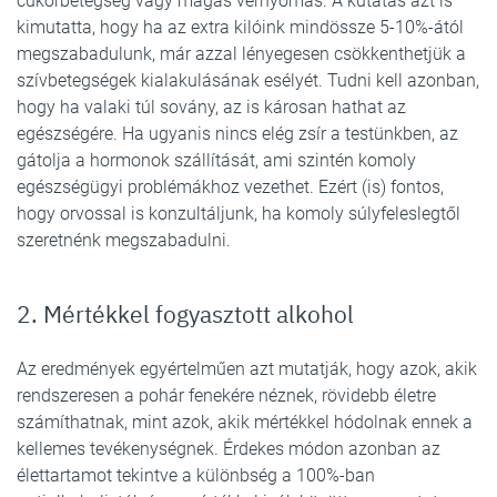
cukorbetegség vagy magas vérnyomás. A kutatás azt is
kimutatta, hogy ha az extra kilóink mindössze 5-10%-ától
megszabadulunk, már azzal lényegesen csökkenthetjük a
szívbetegségek kialakulásának esélyét. Tudni kell azonban,
hogy ha valaki túl sovány, az is károsan hathat az
egészségére. Ha ugyanis nincs elég zsír a testünkben, az
gátolja a hormonok szállítását, ami szintén komoly
egészségügyi problémákhoz vezethet. Ezért (is) fontos,
hogy orvossal is konzultáljunk, ha komoly súlyfeleslegtől
szeretnénk megszabadulni.
2. Mértékkel fogyasztott alkohol
Az eredmények egyértelműen azt mutatják, hogy azok, akik
rendszeresen a pohár fenekére néznek, rövidebb életre
számíthatnak, mint azok, akik mértékkel hódolnak ennek a
kellemes tevékenységnek. Érdekes módon azonban az
élettartamot tekintve a különbség a 100%-ban