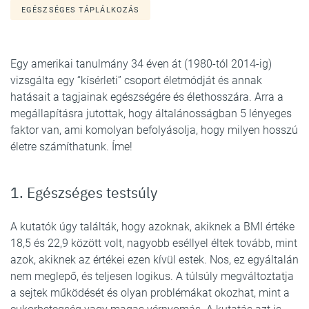
EGÉSZSÉGES TÁPLÁLKOZÁS
Egy amerikai tanulmány 34 éven át (1980-tól 2014-ig)
vizsgálta egy “kísérleti” csoport életmódját és annak
hatásait a tagjainak egészségére és élethosszára. Arra a
megállapításra jutottak, hogy általánosságban 5 lényeges
faktor van, ami komolyan befolyásolja, hogy milyen hosszú
életre számíthatunk. Íme!
1. Egészséges testsúly
A kutatók úgy találták, hogy azoknak, akiknek a BMI értéke
18,5 és 22,9 között volt, nagyobb eséllyel éltek tovább, mint
azok, akiknek az értékei ezen kívül estek. Nos, ez egyáltalán
nem meglepő, és teljesen logikus. A túlsúly megváltoztatja
a sejtek működését és olyan problémákat okozhat, mint a