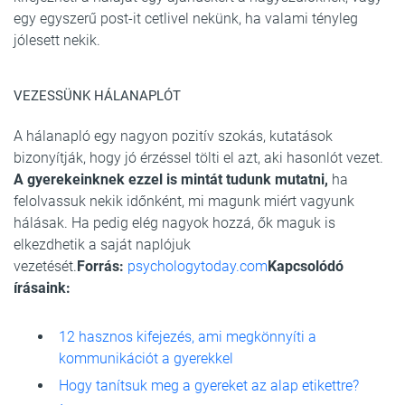
egy egyszerű post-it cetlivel nekünk, ha valami tényleg
jólesett nekik.
VEZESSÜNK HÁLANAPLÓT
A hálanapló egy nagyon pozitív szokás, kutatások
bizonyítják, hogy jó érzéssel tölti el azt, aki hasonlót vezet.
A gyerekeinknek ezzel is mintát tudunk mutatni,
ha
felolvassuk nekik időnként, mi magunk miért vagyunk
hálásak. Ha pedig elég nagyok hozzá, ők maguk is
elkezdhetik a saját naplójuk
vezetését.
Forrás:
psychologytoday.com
Kapcsolódó
írásaink:
12 hasznos kifejezés, ami megkönnyíti a
kommunikációt a gyerekkel
Hogy tanítsuk meg a gyereket az alap etikettre?