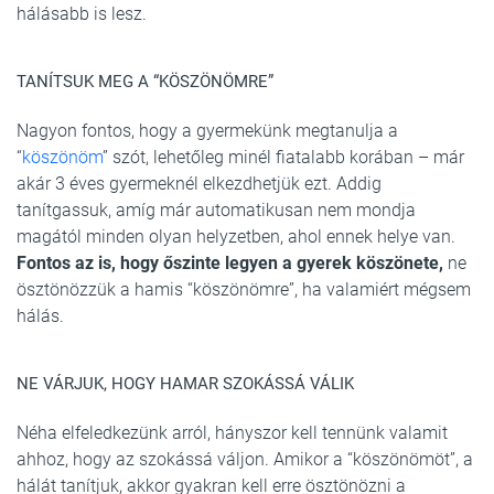
hálásabb is lesz.
TANÍTSUK MEG A “KÖSZÖNÖMRE”
Nagyon fontos, hogy a gyermekünk megtanulja a
“
köszönöm
” szót, lehetőleg minél fiatalabb korában – már
akár 3 éves gyermeknél elkezdhetjük ezt. Addig
tanítgassuk, amíg már automatikusan nem mondja
magától minden olyan helyzetben, ahol ennek helye van.
Fontos az is, hogy őszinte legyen a gyerek köszönete,
ne
ösztönözzük a hamis “köszönömre”, ha valamiért mégsem
hálás.
NE VÁRJUK, HOGY HAMAR SZOKÁSSÁ VÁLIK
Néha elfeledkezünk arról, hányszor kell tennünk valamit
ahhoz, hogy az szokássá váljon. Amikor a “köszönömöt”, a
hálát tanítjuk, akkor gyakran kell erre ösztönözni a