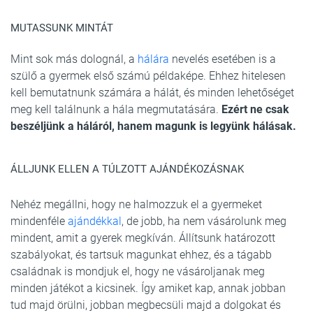
MUTASSUNK MINTÁT
Mint sok más dolognál, a
hálára
nevelés esetében is a
szülő a gyermek első számú példaképe. Ehhez hitelesen
kell bemutatnunk számára a hálát, és minden lehetőséget
meg kell találnunk a hála megmutatására.
Ezért ne csak
beszéljünk a háláról, hanem magunk is legyünk hálásak.
ÁLLJUNK ELLEN A TÚLZOTT AJÁNDÉKOZÁSNAK
Nehéz megállni, hogy ne halmozzuk el a gyermeket
mindenféle
ajándékkal
, de jobb, ha nem vásárolunk meg
mindent, amit a gyerek megkíván. Állítsunk határozott
szabályokat, és tartsuk magunkat ehhez, és a tágabb
családnak is mondjuk el, hogy ne vásároljanak meg
minden játékot a kicsinek. Így amiket kap, annak jobban
tud majd örülni, jobban megbecsüli majd a dolgokat és