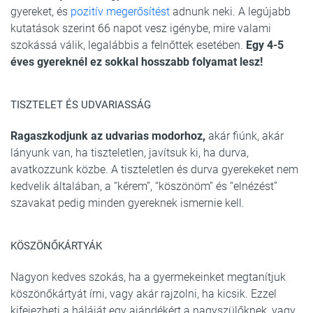
gyereket, és
pozitív megerősítést
adnunk neki. A legújabb
kutatások szerint 66 napot vesz igénybe, mire valami
szokássá válik, legalábbis a felnőttek esetében.
Egy 4-5
éves gyereknél ez sokkal hosszabb folyamat lesz!
TISZTELET ÉS UDVARIASSÁG
Ragaszkodjunk az udvarias modorhoz,
akár fiúnk, akár
lányunk van, ha tiszteletlen, javítsuk ki, ha durva,
avatkozzunk közbe. A tiszteletlen és durva gyerekeket nem
kedvelik általában, a “kérem”, “köszönöm” és “elnézést”
szavakat pedig minden gyereknek ismernie kell.
KÖSZÖNŐKÁRTYÁK
Nagyon kedves szokás, ha a gyermekeinket megtanítjuk
köszönőkártyát írni, vagy akár rajzolni, ha kicsik. Ezzel
kifejezheti a háláját egy ajándékért a nagyszülőknek, vagy