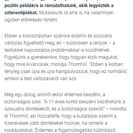
pozitív példákra is rámutathatunk, akik legyőzték a
sztereotípiákat.
Mutassunk rá arra is, ha valamilyen
ügyben előrelépés történt.
Ebben a korosztályban számos érzelmi és szociális
változás figyelhető meg, és – különösen a lányok – a
testükkel kapcsolatos problémákkal is küzdhetnek.
Figyeljünk a gyerekeinkre, hogy hogyan érzik magukat,
hogy mire kíváncsiak, mondja Thornhill. “Ebben a korban
tényleg csak újra és újra hangsúlyozzuk, hogy ez normális”,
amikor a test változásáról van szó.
Még egy dolog, amiről ekkor érdemes beszélni, a
biztonságos szex. “A 11 éves kortól beszélni kezdhetünk a
szexuális döntésekről, és a biztonságos szexről” – mondta
el Thornhill, aki hozzátette, hogy a kutatások szerint a
tizenévesek jobb döntéseket hoznak, ha ismerik a
kockázatokat. Érdemes a fogamzásgátlás különböző