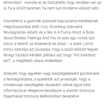
elmondani” mondta el, és hozzátette, hogy rendben van az
is, ha a szülő beismeri, ha nem tud mindenre választ adni.
Közvetlenül a gyermek szexszel kapcsolatos kérdéseinek
megválaszolása előtt
Cory Silverberg
, szexuális
felvilágosítás oktató, és a Sex Is A Funny Word: A Book
About Bodies, Feelings And You (A szex egy vicces szó:
könyv a testről, az érzésekről és rólad – a szerk.) című
könyv szerzője azt javasolja, hogy a szülő először tegyen
fel egy tisztázó kérdést, például azt, hogy “Hol hallottad
ezt?”, a megfelelő válasz érdekében.
Ahelyett, hogy egyetlen nagy beszélgetésként gondolnánk
a felvilágosításra, a szakértők azt javasolják, hogy a
mindennapi beszélgetés részeként, idővel egyre több
információval rétegezve beszéljünk a szexről, bizonyos
fogalmakat bizonyos életkorokban bevezetve.