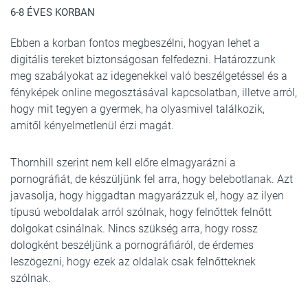
6-8 ÉVES KORBAN
Ebben a korban fontos megbeszélni, hogyan lehet a
digitális tereket biztonságosan felfedezni. Határozzunk
meg szabályokat az idegenekkel való beszélgetéssel és a
fényképek online megosztásával kapcsolatban, illetve arról,
hogy mit tegyen a gyermek, ha olyasmivel találkozik,
amitől kényelmetlenül érzi magát.
Thornhill szerint nem kell előre elmagyarázni a
pornográfiát, de készüljünk fel arra, hogy belebotlanak. Azt
javasolja, hogy higgadtan magyarázzuk el, hogy az ilyen
típusú weboldalak arról szólnak, hogy felnőttek felnőtt
dolgokat csinálnak. Nincs szükség arra, hogy rossz
dologként beszéljünk a pornográfiáról, de érdemes
leszögezni, hogy ezek az oldalak csak felnőtteknek
szólnak.