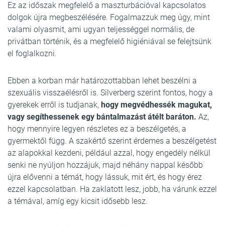
Ez az időszak megfelelő a maszturbációval kapcsolatos
dolgok újra megbeszélésére. Fogalmazzuk meg úgy, mint
valami olyasmit, ami ugyan teljességgel normális, de
privátban történik, és a megfelelő higiéniával se felejtsünk
el foglalkozni.
Ebben a korban már határozottabban lehet beszélni a
szexuális visszaélésről is. Silverberg szerint fontos, hogy a
gyerekek erről is tudjanak,
hogy megvédhessék magukat,
vagy segíthessenek egy bántalmazást átélt baráton.
Az,
hogy mennyire legyen részletes ez a beszélgetés, a
gyermektől függ. A szakértő szerint érdemes a beszélgetést
az alapokkal kezdeni, például azzal, hogy engedély nélkül
senki ne nyúljon hozzájuk, majd néhány nappal később
újra elővenni a témát, hogy lássuk, mit ért, és hogy érez
ezzel kapcsolatban. Ha zaklatott lesz, jobb, ha várunk ezzel
a témával, amíg egy kicsit idősebb lesz.