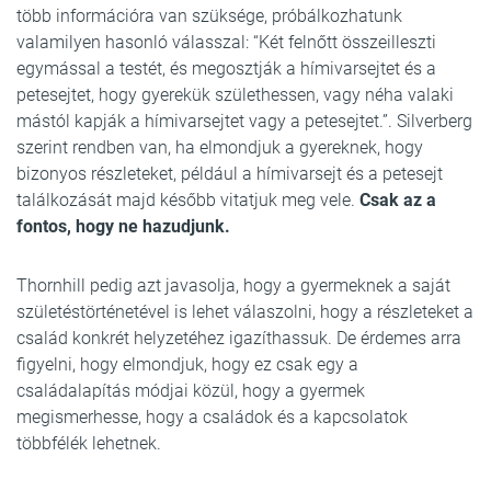
több információra van szüksége, próbálkozhatunk
valamilyen hasonló válasszal: “Két felnőtt összeilleszti
egymással a testét, és megosztják a hímivarsejtet és a
petesejtet, hogy gyerekük születhessen, vagy néha valaki
mástól kapják a hímivarsejtet vagy a petesejtet.”. Silverberg
szerint rendben van, ha elmondjuk a gyereknek, hogy
bizonyos részleteket, például a hímivarsejt és a petesejt
találkozását majd később vitatjuk meg vele.
Csak az a
fontos, hogy ne hazudjunk.
Thornhill pedig azt javasolja, hogy a gyermeknek a saját
születéstörténetével is lehet válaszolni, hogy a részleteket a
család konkrét helyzetéhez igazíthassuk. De érdemes arra
figyelni, hogy elmondjuk, hogy ez csak egy a
családalapítás módjai közül, hogy a gyermek
megismerhesse, hogy a családok és a kapcsolatok
többfélék lehetnek.