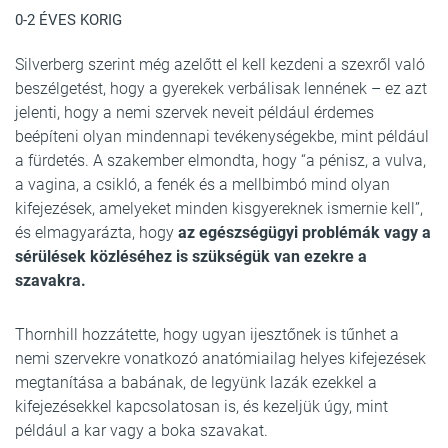
0-2 ÉVES KORIG
Silverberg szerint még azelőtt el kell kezdeni a szexről való
beszélgetést, hogy a gyerekek verbálisak lennének – ez azt
jelenti, hogy a nemi szervek neveit például érdemes
beépíteni olyan mindennapi tevékenységekbe, mint például
a fürdetés. A szakember elmondta, hogy “a pénisz, a vulva,
a vagina, a csikló, a fenék és a mellbimbó mind olyan
kifejezések, amelyeket minden kisgyereknek ismernie kell”,
és elmagyarázta, hogy
az egészségügyi problémák vagy a
sérülések közléséhez is szükségük van ezekre a
szavakra.
Thornhill hozzátette, hogy ugyan ijesztőnek is tűnhet a
nemi szervekre vonatkozó anatómiailag helyes kifejezések
megtanítása a babának, de legyünk lazák ezekkel a
kifejezésekkel kapcsolatosan is, és kezeljük úgy, mint
például a kar vagy a boka szavakat.