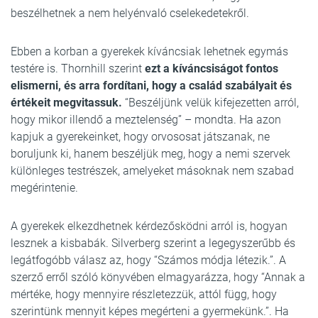
beszélhetnek a nem helyénvaló cselekedetekről.
Ebben a korban a gyerekek kíváncsiak lehetnek egymás
testére is. Thornhill szerint
ezt a kíváncsiságot fontos
elismerni, és arra fordítani, hogy a család szabályait és
értékeit megvitassuk.
“Beszéljünk velük kifejezetten arról,
hogy mikor illendő a meztelenség” – mondta. Ha azon
kapjuk a gyerekeinket, hogy orvososat játszanak, ne
boruljunk ki, hanem beszéljük meg, hogy a nemi szervek
különleges testrészek, amelyeket másoknak nem szabad
megérintenie.
A gyerekek elkezdhetnek kérdezősködni arról is, hogyan
lesznek a kisbabák. Silverberg szerint a legegyszerűbb és
legátfogóbb válasz az, hogy “Számos módja létezik.”. A
szerző erről szóló könyvében elmagyarázza, hogy “Annak a
mértéke, hogy mennyire részletezzük, attól függ, hogy
szerintünk mennyit képes megérteni a gyermekünk.”. Ha