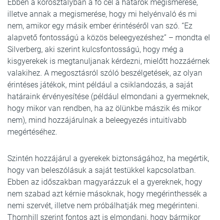
Ebben a korosztályban a fő cél a határok megismerése,
illetve annak a megismerése, hogy mi helyénvaló és mi
nem, amikor egy másik ember érintéséről van szó. “Ez
alapvető fontosságú a közös beleegyezéshez” – mondta el
Silverberg, aki szerint kulcsfontosságú, hogy még a
kisgyerekek is megtanuljanak kérdezni, mielőtt hozzáérnek
valakihez. A megosztásról szóló beszélgetések, az olyan
érintéses játékok, mint például a csiklandozás, a saját
határaink érvényesítése (például elmondani a gyermeknek,
hogy mikor van rendben, ha az ölünkbe mászik és mikor
nem), mind hozzájárulnak a beleegyezés intuitívabb
megértéséhez.
Szintén hozzájárul a gyerekek biztonságához, ha megértik,
hogy van beleszólásuk a saját testükkel kapcsolatban.
Ebben az időszakban magyarázzuk el a gyereknek, hogy
nem szabad azt kérnie másoknak, hogy megérinthessék a
nemi szervét, illetve nem próbálhatják meg megérinteni.
Thornhill szerint fontos azt is elmondani, hogy bármikor