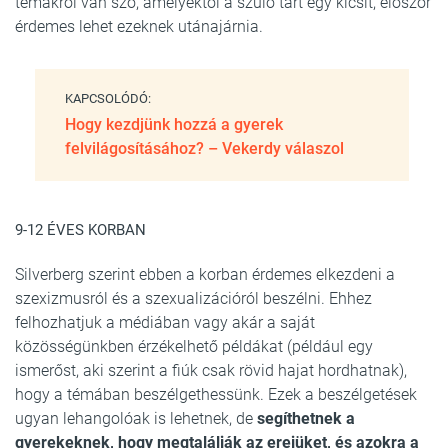
témákról van szó, amelyektől a szülő tart egy kicsit, először
érdemes lehet ezeknek utánajárnia.
KAPCSOLÓDÓ:
Hogy kezdjünk hozzá a gyerek
felvilágosításához? – Vekerdy válaszol
9-12 ÉVES KORBAN
Silverberg szerint ebben a korban érdemes elkezdeni a
szexizmusról és a szexualizációról beszélni. Ehhez
felhozhatjuk a médiában vagy akár a saját
közösségünkben érzékelhető példákat (például egy
ismerőst, aki szerint a fiúk csak rövid hajat hordhatnak),
hogy a témában beszélgethessünk. Ezek a beszélgetések
ugyan lehangolóak is lehetnek, de
segíthetnek a
gyerekeknek, hogy megtalálják az erejüket, és azokra a