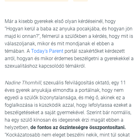
Már a kisebb gyerekek első olyan kérdéseinél, hogy
“Hogyan kerül a baba az anyuka pocakjába, és hogyan jön
majd ki onnan?”, felmerül a szülőkben a kérdés, hogy mit is
válaszoljanak, mikor és mit mondjanak el ebben a
témában. A
Today’s Parent
portál szakértőket kérdezett
arról, hogyan és mikor érdemes beszélgetni a gyerekekkel a
szexualitáshoz kapcsolódó témákról.
Nadine Thornhill
, szexuális felvilágosítás oktató, egy 11
éves gyerek anyukája elmondta a portálnak, hogy nem
egyedi a szülők bizonytalansága, és még ő, akinek ez a
foglalkozása is küszködik azzal, hogy lefolytassa ezeket a
beszélgetéseket a saját gyermekével. Szerint bár normális,
ha egy szülő kínosan és idegesnek érzi magát ebben a
helyzetben,
de fontos az őszinteségre összpontosítani.
“Kockázatosabb nem eleget beszélni nekik, mint túl sokat