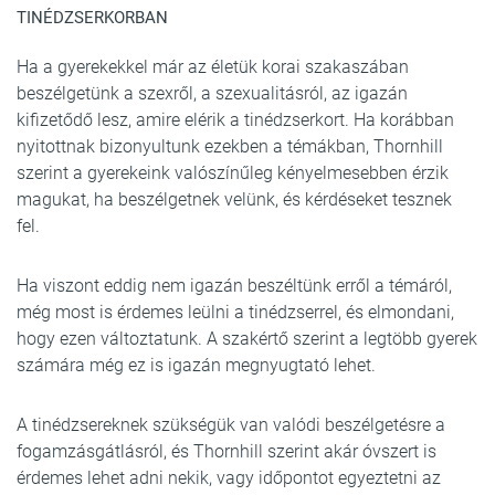
TINÉDZSERKORBAN
Ha a gyerekekkel már az életük korai szakaszában
beszélgetünk a szexről, a szexualitásról, az igazán
kifizetődő lesz, amire elérik a tinédzserkort. Ha korábban
nyitottnak bizonyultunk ezekben a témákban, Thornhill
szerint a gyerekeink valószínűleg kényelmesebben érzik
magukat, ha beszélgetnek velünk, és kérdéseket tesznek
fel.
Ha viszont eddig nem igazán beszéltünk erről a témáról,
még most is érdemes leülni a tinédzserrel, és elmondani,
hogy ezen változtatunk. A szakértő szerint a legtöbb gyerek
számára még ez is igazán megnyugtató lehet.
A tinédzsereknek szükségük van valódi beszélgetésre a
fogamzásgátlásról, és Thornhill szerint akár óvszert is
érdemes lehet adni nekik, vagy időpontot egyeztetni az