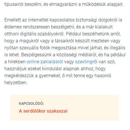
típusairól beszélni, és elmagyarázni a működésük alapjait.
Emellett az internettel kapcsolatos biztonsági dolgokról is
érdemes rendszeresen beszélgetni, és a már kialakult
otthoni digitális szabályokról. Például beszélhetünk arról,
hogy a magukról vagy a társaikról készült meztelen vagy
nyíltan szexuális fotók megosztása mivel járhat, és illegális
is lehet. Beszélgessünk a közösségi médiáról, és ha például
a hírekben
online zaklatásról
vagy
szextingről
van szó,
használjuk ezeket kiindulási alapnak ahhoz, hogy
megkérdezzük a gyermeket, ő mit tenne egy hasonló
helyzetben.
KAPCSOLÓDÓ:
A serdülőkor szakaszai