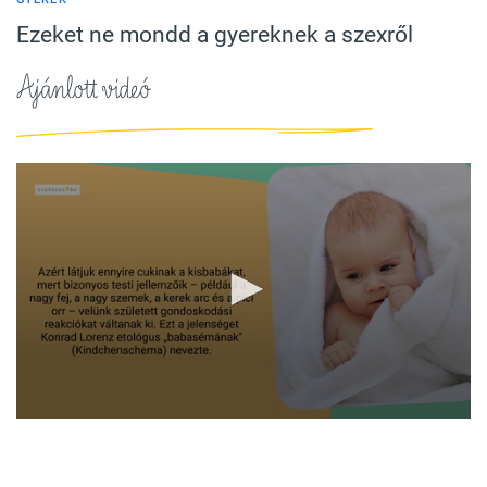
Ezeket ne mondd a gyereknek a szexről
Ajánlott videó
0
seconds
of
1