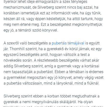
Ilyenkor lehet ideje elmagyarázni a szex tényleges
mechanizmusát, de Silverberg szerint nincs baj azzal, ha
korábban ismertetjük ezt az információt vele, ha úgy tűnik,
készen áll rá, vagy éppen késleltetjük, ha attól tartunk, hogy
még nem értené meg. Ezt a beszélgetést megkönnyíthetjük
egy jó, a témáról szóló könyvvel.
A szexről való beszélgetés a
pubertás témájával
is együtt
jár. Thornhill szerint, ha a gyerekek6 év körül járnak, ez egy
egyszerű beszélgetés arról, hogyan változik a test a
növekedés során. A részletesebb beszélgetés várhat akár
addig Silverberg szerint, amíg a gyermek vagy a kortársai
nem tapasztalják a pubertást. Ebben a témában is érdemes
a gyermekkel megosztani egy jó könyvet, amely végig vezet
a pubertás változásain, mind a lányoknál, mind a fiúknál.
Silverberg szerint ebben a korban többet megtudhatnak a
gyerekek a nemi megnyilvánulás skálájáról. Ha olyan