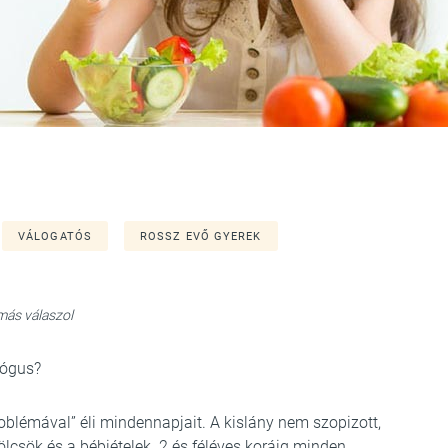
VÁLOGATÓS
ROSSZ EVŐ GYEREK
amás válaszol
lógus?
oblémával” éli mindennapjait. A kislány nem szopizott,
ölcsök és a bébiételek. 2 és féléves koráig minden