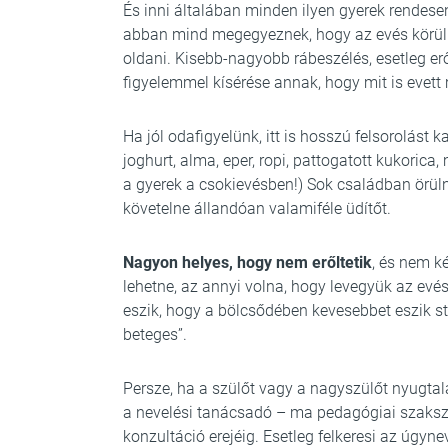
És inni általában minden ilyen gyerek rendesen
abban mind megegyeznek, hogy az evés körül
oldani. Kisebb-nagyobb rábeszélés, esetleg er
figyelemmel kísérése annak, hogy mit is evett
Ha jól odafigyelünk, itt is hosszú felsorolást ka
joghurt, alma, eper, ropi, pattogatott kukorica
a gyerek a csokievésben!) Sok családban örül
követelne állandóan valamiféle üdítőt.
Nagyon helyes, hogy nem erőltetik
, és nem k
lehetne, az annyi volna, hogy levegyük az ev
eszik, hogy a bölcsődében kevesebbet eszik stb.
beteges”.
Persze, ha a szülőt vagy a nagyszülőt nyugtal
a nevelési tanácsadó – ma pedagógiai szaksz
konzultáció erejéig. Esetleg felkeresi az úgyn