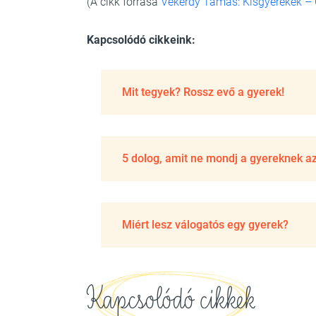
(A cikk forrása
Vekerdy Tamás: Kisgyerekek –
Kapcsolódó cikkeink:
Mit tegyek? Rossz evő a gyerek!
5 dolog, amit ne mondj a gyereknek az
Miért lesz válogatós egy gyerek?
Kapcsolódó cikkek