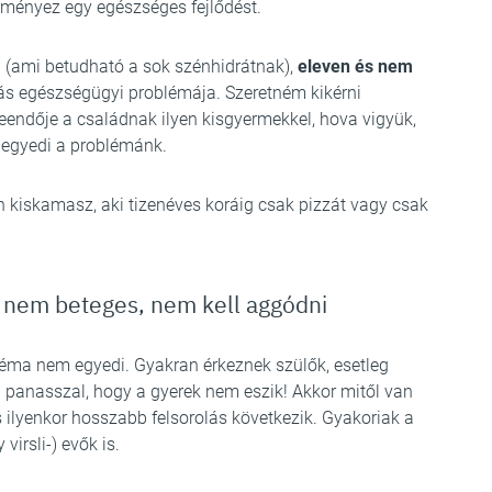
dményez egy egészséges fejlődést.
 (ami betudható a sok szénhidrátnak),
eleven és nem
ás egészségügyi problémája. Szeretném kikérni
eendője a családnak ilyen kisgyermekkel, hova vigyük,
 egyedi a problémánk.
an kiskamasz, aki tizenéves koráig csak pizzát vagy csak
, nem beteges, nem kell aggódni
éma nem egyedi. Gyakran érkeznek szülők, esetleg
a panasszal, hogy a gyerek nem eszik! Akkor mitől van
s ilyenkor hosszabb felsorolás következik. Gyakoriak a
irsli-) evők is.