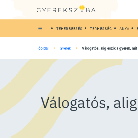
TEHERBEESÉS
TERHESSÉG
ANYA
Főoldal
Gyerek
Válogatós, alig eszik a gyerek, m
Válogatós, ali