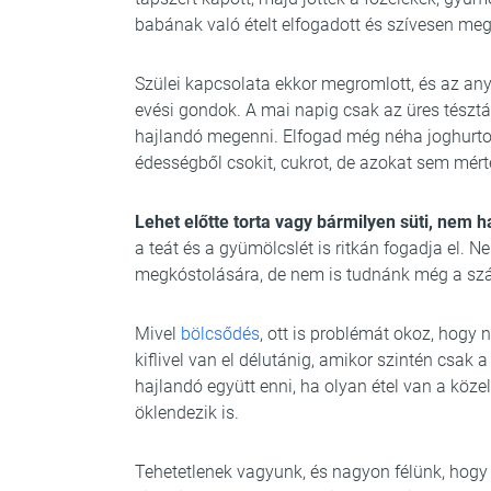
babának való ételt elfogadott és szívesen meg
Szülei kapcsolata ekkor megromlott, és az any
evési gondok. A mai napig csak az üres tésztát,
hajlandó megenni. Elfogad még néha joghurtot, 
édességből csokit, cukrot, de azokat sem mért
Lehet előtte torta vagy bármilyen süti, nem 
a teát és a gyümölcslét is ritkán fogadja el. 
megkóstolására, de nem is tudnánk még a szá
Mivel
bölcsődés
, ott is problémát okoz, hogy 
kiflivel van el délutánig, amikor szintén csak 
hajlandó együtt enni, ha olyan étel van a közel
öklendezik is.
Tehetetlenek vagyunk, és nagyon félünk, hogy