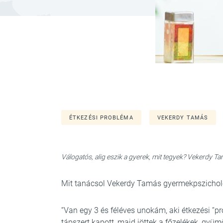
ÉTKEZÉSI PROBLÉMA
VEKERDY TAMÁS
Válogatós, alig eszik a gyerek, mit tegyek? Vekerdy T
Mit tanácsol Vekerdy Tamás gyermekpszicho
“Van egy 3 és féléves unokám, aki étkezési “pr
tápszert kapott, majd jöttek a főzelékek, gyüm