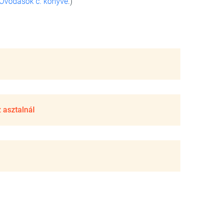
 Óvodások c. könyve
.)
 asztalnál