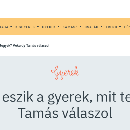
BABA
KISGYEREK
GYEREK
KAMASZ
CSALÁD
TREND
PÉ
it tegyek? Vekerdy Tamás válaszol
Gyerek
g eszik a gyerek, mit 
Tamás válaszol