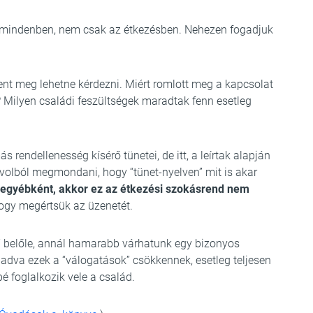
 mindenben, nem csak az étkezésben. Nehezen fogadjuk
nt meg lehetne kérdezni. Miért romlott meg a kapcsolat
? Milyen családi feszültségek maradtak fenn esetleg
s rendellenesség kísérő tünetei, de itt, a leírtak alapján
 távolból megmondani, hogy “tünet-nyelven” mit is akar
n egyébként, akkor ez az étkezési szokásrend nem
 hogy megértsük az üzenetét.
” belőle, annál hamarabb várhatunk egy bizonyos
ladva ezek a “válogatások” csökkennek, esetleg teljesen
 foglalkozik vele a család.