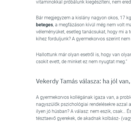
vitaminokkal próbálunk kiegészíteni, nem ere
Bár megjegyzem a kislány nagyon okos, 17 kg
beteges
, a megfázáson kívül még nem volt m
véleményüket, esetleg tanácsukat, hogy mi a t
kihez forduljunk? A gyermekorvos szerint nem
Hallottunk már olyan esetről is, hogy van oly
csokit evett, de minket ez nem nyugtat meg.”
Vekerdy Tamás válasza: ha jól van
A gyermekorvos kollégának igaza van, a probl
nagyszülők pszichológiai rendelésekre azzal 
ilyen jó húsban? A válasz: nem eszik, csak… É
tésztaevő gyerekek, de akadnak kolbász- (vagy v