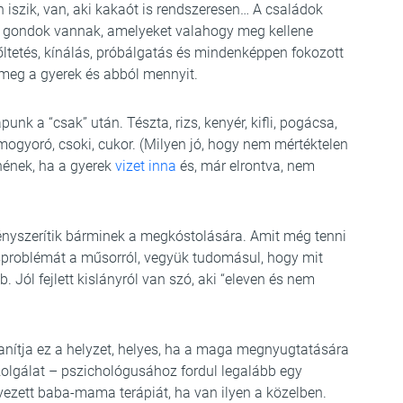
 iszik, van, aki kakaót is rendszeresen… A családok
 gondok vannak, amelyeket valahogy meg kellene
őltetés, kínálás, próbálgatás és mindenképpen fokozott
 meg a gyerek és abból mennyit.
punk a “csak” után. Tészta, rizs, kenyér, kifli, pogácsa,
, mogyoró, csoki, cukor. (Milyen jó, hogy nem mértéktelen
nének, ha a gyerek
vizet inna
és, már elrontva, nem
ényszerítik bárminek a megkóstolására. Amit még tenni
ésproblémát a műsorról, vegyük tudomásul, hogy mit
 Jól fejlett kislányról van szó, aki “eleven és nem
anítja ez a helyzet, helyes, ha a maga megnyugtatására
olgálat – pszichológusához fordul legalább egy
evezett baba-mama terápiát, ha van ilyen a közelben.