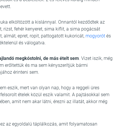
evett.
uka elköltözött a kislánnyal. Onnantól kezdődtek az
 rizst, fehér kenyeret, sima kiflit, a sima pogácsát
almát, epret, ropit, pattogatott kukoricát,
mogyorót
és
éktelenül és válogatva.
hajlandó megkóstolni, de más ételt sem
. Vizet iszik, még
Nem erőltettük és ma sem kényszerítjük bármi
jához érinteni sem.
nem eszik, mert van olyan nap, hogy a reggeli üres
a felsorolt ételek közül eszik valamit. A pajtásokkal sem
ében, amit nem akar látni, érezni az illatát, akkor még
 ez az egyoldalú táplálkozás, amit folyamatosan