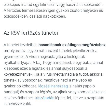
életképes marad egy kilincsen vagy használt zsebkendőn.
A fertőzés természetesen igen gyakori zsúfolt helyeken és
bölcsődékben, családi napközikben.
Az RSV fertőzés tünetei
A tünetei kezdetben
hasonlítanak az átlagos megfázáshoz
,
orrfolyás, láz, egyéb náthaszerű tünetek jelentkeznek a
gyermeknél. A vírus megvastagítja a kislégutak
nyálkahártyáját. A baj, hogy minél kisebb egy baba, annál
kisebbek ezek a légutak, és annál súlyosabbak a
következmények. Ha a vírus megtámadja a tüdőt, akkor a
tünetek súlyosbodnak, megfigyelhető a mélyebb és
gyakoribb köhögés,
légzési nehézség
, zihálás (sípoló
hanggal) és szapora légzés, az ajkak vagy körmök kékesen
elszíneződhetnek,
kiszáradás
léphet fel, illetve a szoptatás
is nehézzé válik.