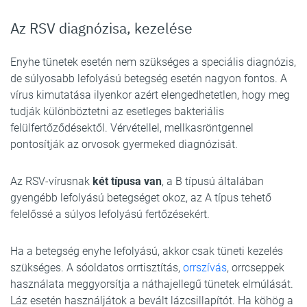
Az RSV diagnózisa, kezelése
Enyhe tünetek esetén nem szükséges a speciális diagnózis,
de súlyosabb lefolyású betegség esetén nagyon fontos. A
vírus kimutatása ilyenkor azért elengedhetetlen, hogy meg
tudják különböztetni az esetleges bakteriális
felülfertőződésektől. Vérvétellel, mellkasröntgennel
pontosítják az orvosok gyermeked diagnózisát.
Az RSV-vírusnak
két típusa van
, a B típusú általában
gyengébb lefolyású betegséget okoz, az A típus tehető
felelőssé a súlyos lefolyású fertőzésekért.
Ha a betegség enyhe lefolyású, akkor csak tüneti kezelés
szükséges. A sóoldatos orrtisztítás,
orrszívás
, orrcseppek
használata meggyorsítja a náthajellegű tünetek elmúlását.
Láz esetén használjátok a bevált lázcsillapítót. Ha köhög a