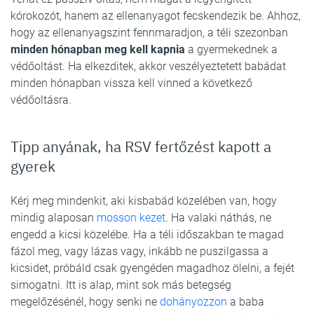
kórokozót, hanem az ellenanyagot fecskendezik be. Ahhoz,
hogy az ellenanyagszint fennmaradjon, a téli szezonban
minden hónapban meg kell kapnia
a gyermekednek a
védőoltást. Ha elkezditek, akkor veszélyeztetett babádat
minden hónapban vissza kell vinned a következő
védőoltásra.
Tipp anyának, ha RSV fertőzést kapott a
gyerek
Kérj meg mindenkit, aki kisbabád közelében van, hogy
mindig alaposan
mosson kezet
. Ha valaki náthás, ne
engedd a kicsi közelébe. Ha a téli időszakban te magad
fázol meg, vagy lázas vagy, inkább ne puszilgassa a
kicsidet, próbáld csak gyengéden magadhoz ölelni, a fejét
simogatni. Itt is alap, mint sok más betegség
megelőzésénél, hogy senki ne
dohányozzon
a baba