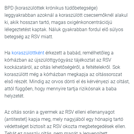
BPD (koraszülöttek krónikus tüdőbetegsége)
leggyakrabban azoknál a koraszülött csecsemőknél alakul
ki, akik hosszan tartó, magas oxigénkoncentrációjú
lélegeztetést kaptak. Náluk gyakrabban fordul elő súlyos
betegség az RSV miatt.
Ha
koraszülöttként
érkezett a babád, remélhetőleg a
kórházban az újszülöttgyógyász tájékoztat az RSV
kockázatáról, az oltás lehetőségéről, a feltételekről. Sok
koraszülött még a kórházban megkapja az oltássorozat
első részét. Mindig az orvos dönti el és kérvényezi az oltást,
attól függően, hogy mennyire tartja rizikósnak a baba
helyzetét.
Az oltás során a gyermek az RSV elleni ellenanyagot
(antitestet) kapja meg, mely nagyjából egy hónapig tartó
védettséget biztosít az RSV okozta megbetegedések ellen.
Tehát ez passzív oltás, nem magát a legyengített