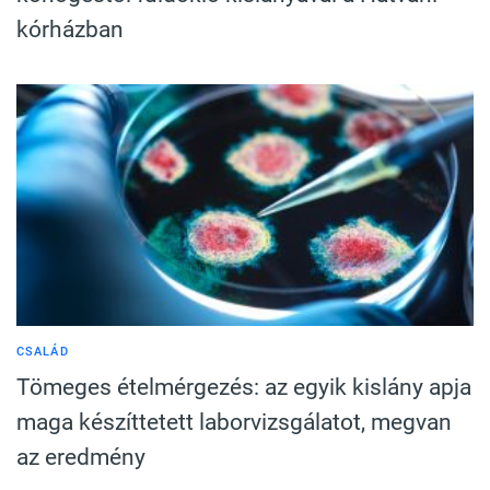
kórházban
CSALÁD
Tömeges ételmérgezés: az egyik kislány apja
maga készíttetett laborvizsgálatot, megvan
az eredmény