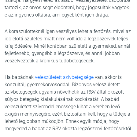
rizikója. Ha gyermeked az alábbi veszélyeztetett csoportba
tartozik, az orvos segít eldönteni, hogy jogosultak vagytok-
e az ingyenes oltásra, ami egyébként igen drága.
A koraszülötteknél igen veszélyes lehet a fertőzés, mivel az
idő előtti születés miatt nem volt idő a légzőszervek teljes
kifejlődésére. Minél korábban született a gyermeked, annál
fejletlenebb, gyengébb a légzőszerve, és annál jobban
veszélyeztetik a krónikus tüdőbetegségek.
Ha babádnak
veleszületett szívbetegsége
van, akkor is
konzultálj gyermekorvosoddal. Bizonyos veleszületett
szívbetegségek ugyanis növelhetik az RSV által okozott
súlyos betegség kialakulásának kockázatát. A babád
veleszületett szívrendellenessége kihat a vérében levő
oxigén mennyiségére, ezért biztosítani kell, hogy a tüdeje a
lehető legjobban működjön. Ennek egyik módja, hogy
megvéded a babát az RSV okozta légzőszervi fertőzésektől.