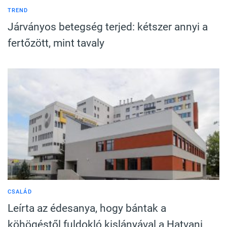
TREND
Járványos betegség terjed: kétszer annyi a
fertőzött, mint tavaly
CSALÁD
Leírta az édesanya, hogy bántak a
köhögéstől fuldokló kislányával a Hatvani