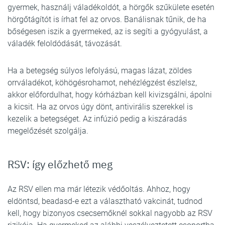
gyermek, használj váladékoldót, a hörgők szűkülete esetén
hörgőtágítót is írhat fel az orvos. Banálisnak tűnik, de ha
bőségesen iszik a gyermeked, az is segíti a gyógyulást, a
váladék feloldódását, távozását.
Ha a betegség súlyos lefolyású, magas lázat, zöldes
orrváladékot, köhögésrohamot, nehézlégzést észlelsz,
akkor előfordulhat, hogy kórházban kell kivizsgálni, ápolni
a kicsit. Ha az orvos úgy dönt, antivirális szerekkel is
kezelik a betegséget. Az infúzió pedig a kiszáradás
megelőzését szolgálja.
RSV: így előzhető meg
Az RSV ellen ma már létezik védőoltás. Ahhoz, hogy
eldöntsd, beadasd-e ezt a választható vakcinát, tudnod
kell, hogy bizonyos csecsemőknél sokkal nagyobb az RSV