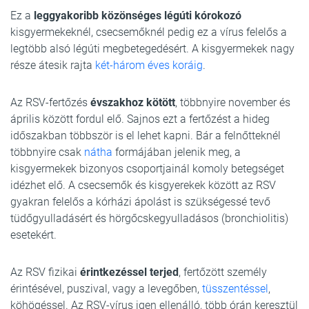
Ez a
leggyakoribb közönséges légúti kórokozó
kisgyermekeknél, csecsemőknél pedig ez a vírus felelős a
legtöbb alsó légúti megbetegedésért. A kisgyermekek nagy
része átesik rajta
két-három éves koráig
.
Az RSV-fertőzés
évszakhoz kötött
, többnyire november és
április között fordul elő. Sajnos ezt a fertőzést a hideg
időszakban többször is el lehet kapni. Bár a felnőtteknél
többnyire csak
nátha
formájában jelenik meg, a
kisgyermekek bizonyos csoportjainál komoly betegséget
idézhet elő. A csecsemők és kisgyerekek között az RSV
gyakran felelős a kórházi ápolást is szükségessé tevő
tüdőgyulladásért és hörgőcskegyulladásos (bronchiolitis)
esetekért.
Az RSV fizikai
érintkezéssel terjed
, fertőzött személy
érintésével, puszival, vagy a levegőben,
tüsszentéssel
,
köhögéssel. Az RSV-vírus igen ellenálló, több órán keresztül