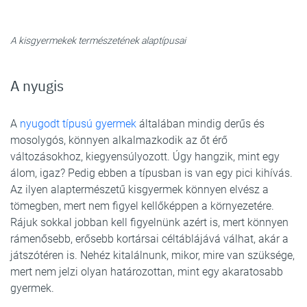
A kisgyermekek természetének alaptípusai
A nyugis
A
nyugodt típusú gyermek
általában mindig derűs és
mosolygós, könnyen alkalmazkodik az őt érő
változásokhoz, kiegyensúlyozott. Úgy hangzik, mint egy
álom, igaz? Pedig ebben a típusban is van egy pici kihívás.
Az ilyen alaptermészetű kisgyermek könnyen elvész a
tömegben, mert nem figyel kellőképpen a környezetére.
Rájuk sokkal jobban kell figyelnünk azért is, mert könnyen
rámenősebb, erősebb kortársai céltáblájává válhat, akár a
játszótéren is. Nehéz kitalálnunk, mikor, mire van szüksége,
mert nem jelzi olyan határozottan, mint egy akaratosabb
gyermek.