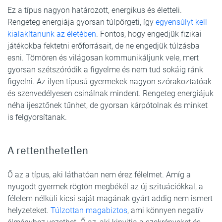
Ez a típus nagyon határozott, energikus és életteli.
Rengeteg energiája gyorsan túlpörgeti, így
egyensúlyt kell
kialakítanunk az életében
. Fontos, hogy engedjük fizikai
játékokba fektetni erőforrásait, de ne engedjük túlzásba
esni. Tömören és világosan kommunikáljunk vele, mert
gyorsan szétszóródik a figyelme és nem tud sokáig ránk
figyelni. Az ilyen típusú gyermekek nagyon szórakoztatóak
és szenvedélyesen csinálnak mindent. Rengeteg energiájuk
néha ijesztőnek tűnhet, de gyorsan kárpótolnak és minket
is felgyorsítanak.
A rettenthetetlen
Ő az a típus, aki láthatóan nem érez félelmet. Amíg a
nyugodt gyermek rögtön megbékél az új szituációkkal, a
félelem nélküli kicsi saját magának gyárt addig nem ismert
helyzeteket.
Túlzottan magabiztos
, ami könnyen negatív