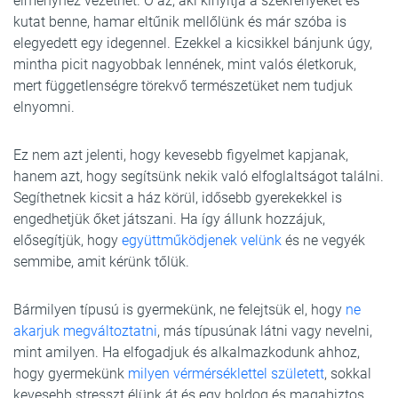
élményhez vezethet. Ő az, aki kinyitja a szekrényeket és
kutat benne, hamar eltűnik mellőlünk és már szóba is
elegyedett egy idegennel. Ezekkel a kicsikkel bánjunk úgy,
mintha picit nagyobbak lennének, mint valós életkoruk,
mert függetlenségre törekvő természetüket nem tudjuk
elnyomni.
Ez nem azt jelenti, hogy kevesebb figyelmet kapjanak,
hanem azt, hogy segítsünk nekik való elfoglaltságot találni.
Segíthetnek kicsit a ház körül, idősebb gyerekekkel is
engedhetjük őket játszani. Ha így állunk hozzájuk,
elősegítjük, hogy
együttműködjenek velünk
és ne vegyék
semmibe, amit kérünk tőlük.
Bármilyen típusú is gyermekünk, ne felejtsük el, hogy
ne
akarjuk megváltoztatni
, más típusúnak látni vagy nevelni,
mint amilyen. Ha elfogadjuk és alkalmazkodunk ahhoz,
hogy gyermekünk
milyen vérmérséklettel született
, sokkal
kevesebb stresszt élünk át és egy boldog és magabiztos