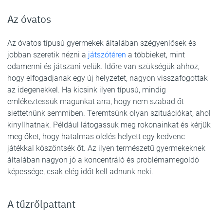
Az óvatos
Az óvatos típusú gyermekek általában szégyenlősek és
jobban szeretik nézni a
játszótéren
a többieket, mint
odamenni és játszani velük. Időre van szükségük ahhoz,
hogy elfogadjanak egy új helyzetet, nagyon visszafogottak
az idegenekkel. Ha kicsink ilyen típusú, mindig
emlékeztessük magunkat arra, hogy nem szabad őt
siettetnünk semmiben. Teremtsünk olyan szituációkat, ahol
kinyílhatnak. Például látogassuk meg rokonainkat és kérjük
meg őket, hogy hatalmas ölelés helyett egy kedvenc
játékkal köszöntsék őt. Az ilyen természetű gyermekeknek
általában nagyon jó a koncentráló és problémamegoldó
képessége, csak elég időt kell adnunk neki.
A tűzrőlpattant