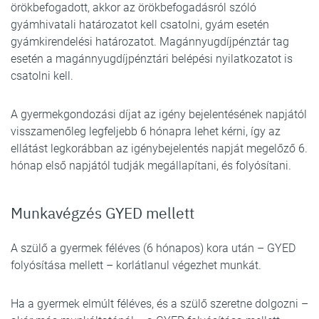
örökbefogadott, akkor az örökbefogadásról szóló
gyámhivatali határozatot kell csatolni, gyám esetén
gyámkirendelési határozatot. Magánnyugdíjpénztár tag
esetén a magánnyugdíjpénztári belépési nyilatkozatot is
csatolni kell.
A gyermekgondozási díjat az igény bejelentésének napjától
visszamenőleg legfeljebb 6 hónapra lehet kérni, így az
ellátást legkorábban az igénybejelentés napját megelőző 6.
hónap első napjától tudják megállapítani, és folyósítani.
Munkavégzés GYED mellett
A szülő a gyermek féléves (6 hónapos) kora után – GYED
folyósítása mellett – korlátlanul végezhet munkát.
Ha a gyermek elmúlt féléves, és a szülő szeretne dolgozni –