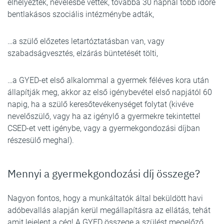
elhelyezték, nevelésbe vették, továbbá 30 napnál több időre
bentlakásos szociális intézménybe adták,
…a szülő előzetes letartóztatásban van, vagy
szabadságvesztés, elzárás büntetését tölti,
…a GYED-et első alkalommal a gyermek féléves kora után
állapítják meg, akkor az első igénybevétel első napjától 60
napig, ha a szülő keresőtevékenységet folytat (kivéve
nevelőszülő, vagy ha az igénylő a gyermekre tekintettel
CSED-et vett igénybe, vagy a gyermekgondozási díjban
részesülő meghal).
Mennyi a gyermekgondozási díj összege?
Nagyon fontos, hogy a munkáltatók által beküldött havi
adóbevallás alapján kerül megállapításra az ellátás, tehát
amit lejelent a cég! A GYED összege a szülést megelőző