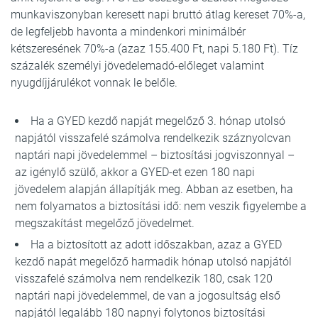
munkaviszonyban keresett napi bruttó átlag kereset 70%-a,
de legfeljebb havonta a mindenkori minimálbér
kétszeresének 70%-a (azaz 155.400 Ft, napi 5.180 Ft). Tíz
százalék személyi jövedelemadó-előleget valamint
nyugdíjjárulékot vonnak le belőle.
Ha a GYED kezdő napját megelőző 3. hónap utolsó
napjától visszafelé számolva rendelkezik száznyolcvan
naptári napi jövedelemmel – biztosítási jogviszonnyal –
az igénylő szülő, akkor a GYED-et ezen 180 napi
jövedelem alapján állapítják meg. Abban az esetben, ha
nem folyamatos a biztosítási idő: nem veszik figyelembe a
megszakítást megelőző jövedelmet.
Ha a biztosított az adott időszakban, azaz a GYED
kezdő napát megelőző harmadik hónap utolsó napjától
visszafelé számolva nem rendelkezik 180, csak 120
naptári napi jövedelemmel, de van a jogosultság első
napjától legalább 180 napnyi folytonos biztosítási