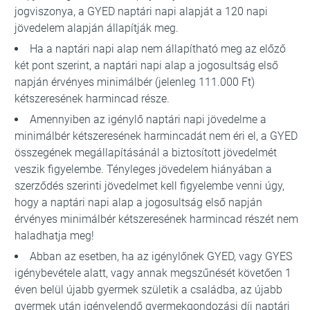
jogviszonya, a GYED naptári napi alapját a 120 napi
jövedelem alapján állapítják meg.
Ha a naptári napi alap nem állapítható meg az előző
két pont szerint, a naptári napi alap a jogosultság első
napján érvényes minimálbér (jelenleg 111.000 Ft)
kétszeresének harmincad része.
Amennyiben az igénylő naptári napi jövedelme a
minimálbér kétszeresének harmincadát nem éri el, a GYED
összegének megállapításánál a biztosított jövedelmét
veszik figyelembe. Tényleges jövedelem hiányában a
szerződés szerinti jövedelmet kell figyelembe venni úgy,
hogy a naptári napi alap a jogosultság első napján
érvényes minimálbér kétszeresének harmincad részét nem
haladhatja meg!
Abban az esetben, ha az igénylőnek GYED, vagy GYES
igénybevétele alatt, vagy annak megszűnését követően 1
éven belül újabb gyermek születik a családba, az újabb
gyermek után igényelendő gyermekgondozási díj naptári