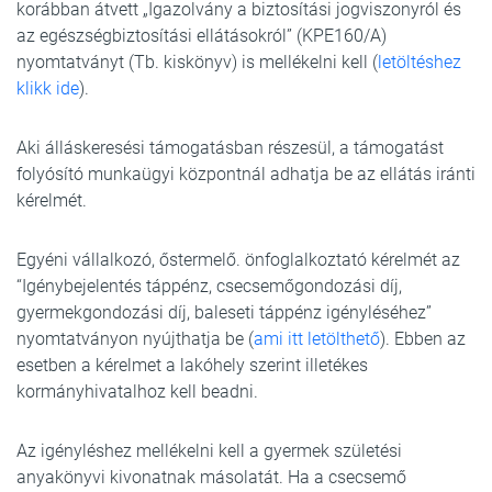
korábban átvett „Igazolvány a biztosítási jogviszonyról és
az egészségbiztosítási ellátásokról” (KPE160/A)
nyomtatványt (Tb. kiskönyv) is mellékelni kell (
letöltéshez
klikk ide
).
Aki álláskeresési támogatásban részesül, a támogatást
folyósító munkaügyi központnál adhatja be az ellátás iránti
kérelmét.
Egyéni vállalkozó, őstermelő. önfoglalkoztató kérelmét az
“Igénybejelentés táppénz, csecsemőgondozási díj,
gyermekgondozási díj, baleseti táppénz igényléséhez”
nyomtatványon nyújthatja be (
ami itt letölthető
). Ebben az
esetben a kérelmet a lakóhely szerint illetékes
kormányhivatalhoz kell beadni.
Az igényléshez mellékelni kell a gyermek születési
anyakönyvi kivonatnak másolatát. Ha a csecsemő