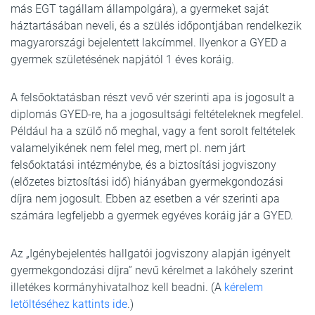
más EGT tagállam állampolgára), a gyermeket saját
háztartásában neveli, és a szülés időpontjában rendelkezik
magyarországi bejelentett lakcímmel. Ilyenkor a GYED a
gyermek születésének napjától 1 éves koráig.
A felsőoktatásban részt vevő vér szerinti apa is jogosult a
diplomás GYED-re, ha a jogosultsági feltételeknek megfelel.
Például ha a szülő nő meghal, vagy a fent sorolt feltételek
valamelyikének nem felel meg, mert pl. nem járt
felsőoktatási intézménybe, és a biztosítási jogviszony
(előzetes biztosítási idő) hiányában gyermekgondozási
díjra nem jogosult. Ebben az esetben a vér szerinti apa
számára legfeljebb a gyermek egyéves koráig jár a GYED.
Az „Igénybejelentés hallgatói jogviszony alapján igényelt
gyermekgondozási díjra” nevű kérelmet a lakóhely szerint
illetékes kormányhivatalhoz kell beadni. (A
kérelem
letöltéséhez kattints ide
.)