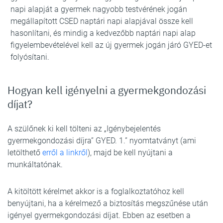
napi alapját a gyermek nagyobb testvérének jogán
megállapított CSED naptári napi alapjával össze kell
hasonlítani, és mindig a kedvezőbb naptári napi alap
figyelembevételével kell az új gyermek jogán járó GYED-et
folyósítani.
Hogyan kell igényelni a gyermekgondozási
díjat?
A szülőnek ki kell tölteni az „Igénybejelentés
gyermekgondozási díjra” GYED. 1.” nyomtatványt (ami
letölthető
erről a linkről
), majd be kell nyújtani a
munkáltatónak.
A kitöltött kérelmet akkor is a foglalkoztatóhoz kell
benyújtani, ha a kérelmező a biztosítás megszűnése után
igényel gyermekgondozási díjat. Ebben az esetben a