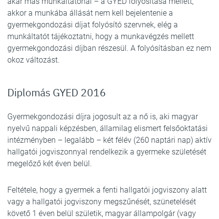
akár más munkáltatónál – a GYED folyósítása mellett,
akkor a munkába állását nem kell bejelentenie a
gyermekgondozási díjat folyósító szervnek, elég a
munkáltatót tájékoztatni, hogy a munkavégzés mellett
gyermekgondozási díjban részesül. A folyósításban ez nem
okoz változást.
Diplomás GYED 2016
Gyermekgondozási díjra jogosult az a nő is, aki magyar
nyelvű nappali képzésben, államilag elismert felsőoktatási
intézményben – legalább – két félév (260 naptári nap) aktív
hallgatói jogviszonnyal rendelkezik a gyermeke születését
megelőző két éven belül.
Feltétele, hogy a gyermek a fenti hallgatói jogviszony alatt
vagy a hallgatói jogviszony megszűnését, szünetelését
követő 1 éven belül születik, magyar állampolgár (vagy