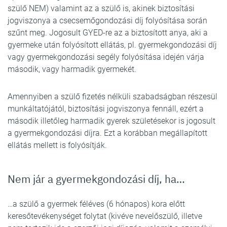
szülő NEM) valamint az a szülő is, akinek biztosítási
jogviszonya a csecsemőgondozási díj folyósítása során
szűnt meg. Jogosult GYED-re az a biztosított anya, aki a
gyermeke után folyósított ellátás, pl. gyermekgondozási díj
vagy gyermekgondozási segély folyósítása idején várja
második, vagy harmadik gyermekét.
Amennyiben a szülő fizetés nélküli szabadságban részesül
munkáltatójától, biztosítási jogviszonya fennáll, ezért a
második illetőleg harmadik gyerek születésekor is jogosult
a gyermekgondozási díjra. Ezt a korábban megállapított
ellátás mellett is folyósítják.
Nem jár a gyermekgondozási díj, ha…
…a szülő a gyermek féléves (6 hónapos) kora előtt
keresőtevékenységet folytat (kivéve nevelőszülő, illetve