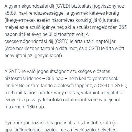
A gyermekgondozási díj (GYED) biztosítási jogviszonyhoz
kötött, havi rendszerességgel, a gyermek kétéves koráig
(ikergyermekek esetén hároméves korukig) járó juttatás,
melyet az a szülő igényelhet, aki a szülést megelőzően 365
napon át két éven belül biztosított volt. A
csecsemőgondozási díj (CSED) lejárta utáni naptól jár
(érdemes észben tartani a dátumot, és a CSED lejárta előtt
benyújtani az igénylő lapot).
A GYED-re való jogosultsághoz szükséges előzetes
biztosítási időnek – 365 nap – nem kell folyamatosnak
lennie! Beleszámítandó a baleseti táppénz, a CSED, a GYED,
a rehabilitációs járadék vagy ellátás, valamint a legalább 1
évnyi közép- vagy felsőfokú oktatási intézmény idejéből
maximum 180 nap.
Gyermekgondozási díjra jogosult a biztosított szülő (pl.
apa, örökbefogadó szülő – de a nevelőszülő, helyettes