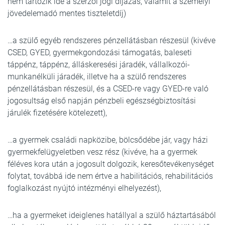
nem tartozik ide a szerzői jogi díjazás, valamit a személyi
jövedelemadó mentes tiszteletdíj)
…a szülő egyéb rendszeres pénzellátásban részesül (kivéve
CSED, GYED, gyermekgondozási támogatás, baleseti
táppénz, táppénz, álláskeresési járadék, vállalkozói-
munkanélküli járadék, illetve ha a szülő rendszeres
pénzellátásban részesül, és a CSED-re vagy GYED-re való
jogosultság első napján pénzbeli egészségbiztosítási
járulék fizetésére kötelezett),
…a gyermek családi napközibe, bölcsődébe jár, vagy házi
gyermekfelügyeletben vesz rész (kivéve, ha a gyermek
féléves kora után a jogosult dolgozik, keresőtevékenységet
folytat, továbbá ide nem értve a habilitációs, rehabilitációs
foglalkozást nyújtó intézményi elhelyezést),
…ha a gyermeket ideiglenes hatállyal a szülő háztartásából