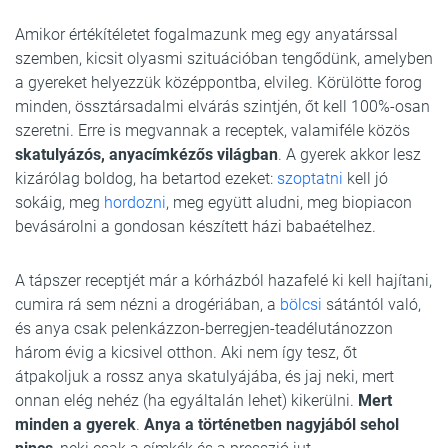
Amikor értékítéletet fogalmazunk meg egy anyatárssal
szemben, kicsit olyasmi szituációban tengődünk, amelyben
a gyereket helyezzük középpontba, elvileg. Körülötte forog
minden, össztársadalmi elvárás szintjén, őt kell 100%-osan
szeretni. Erre is megvannak a receptek, valamiféle közös
skatulyázós, anyacímkézős világban
. A gyerek akkor lesz
kizárólag boldog, ha betartod ezeket:
szoptatni
kell jó
sokáig, meg
hordozni
, meg együtt aludni, meg biopiacon
bevásárolni a gondosan készített házi babaételhez.
A tápszer receptjét már a kórházból hazafelé ki kell hajítani,
cumira rá sem nézni a drogériában, a
bölcsi
sátántól való,
és anya csak pelenkázzon-berregjen-teadélutánozzon
három évig a kicsivel otthon. Aki nem így tesz, őt
átpakoljuk a rossz anya skatulyájába, és jaj neki, mert
onnan elég nehéz (ha egyáltalán lehet) kikerülni.
Mert
minden a gyerek
.
Anya a történetben nagyjából sehol