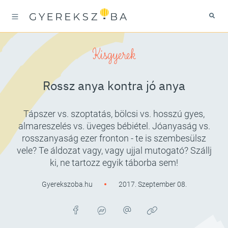
Kisgyerek
Rossz anya kontra jó anya
Tápszer vs. szoptatás, bölcsi vs. hosszú gyes,
almareszelés vs. üveges bébiétel. Jóanyaság vs.
rosszanyaság ezer fronton - te is szembesülsz
vele? Te áldozat vagy, vagy ujjal mutogató? Szállj
ki, ne tartozz egyik táborba sem!
Gyerekszoba.hu
2017. Szeptember 08.