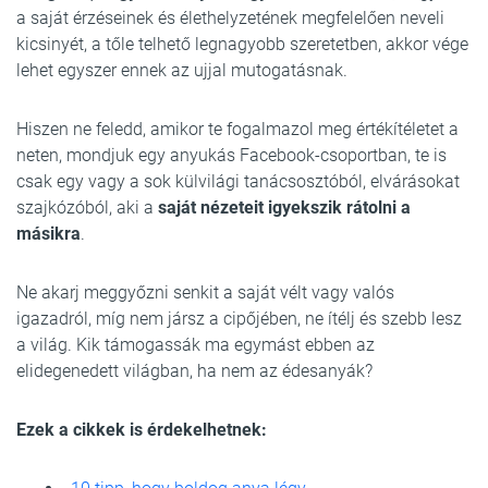
a saját érzéseinek és élethelyzetének megfelelően neveli
kicsinyét, a tőle telhető legnagyobb szeretetben, akkor vége
lehet egyszer ennek az ujjal mutogatásnak.
Hiszen ne feledd, amikor te fogalmazol meg értékítéletet a
neten, mondjuk egy anyukás Facebook-csoportban, te is
csak egy vagy a sok külvilági tanácsosztóból, elvárásokat
szajkózóból, aki a
saját nézeteit igyekszik rátolni a
másikra
.
Ne akarj meggyőzni senkit a saját vélt vagy valós
igazadról, míg nem jársz a cipőjében, ne ítélj és szebb lesz
a világ. Kik támogassák ma egymást ebben az
elidegenedett világban, ha nem az édesanyák?
Ezek a cikkek is érdekelhetnek: