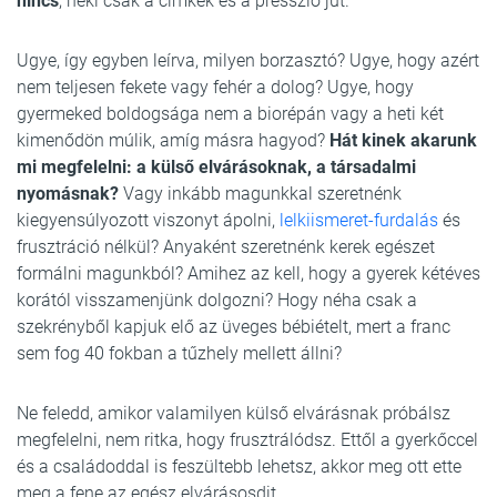
nincs
, neki csak a címkék és a presszió jut.
Ugye, így egyben leírva, milyen borzasztó? Ugye, hogy azért
nem teljesen fekete vagy fehér a dolog? Ugye, hogy
gyermeked boldogsága nem a biorépán vagy a heti két
kimenődön múlik, amíg másra hagyod?
Hát kinek akarunk
mi megfelelni: a külső elvárásoknak, a társadalmi
nyomásnak?
Vagy inkább magunkkal szeretnénk
kiegyensúlyozott viszonyt ápolni,
lelkiismeret-furdalás
és
frusztráció nélkül? Anyaként szeretnénk kerek egészet
formálni magunkból? Amihez az kell, hogy a gyerek kétéves
korától visszamenjünk dolgozni? Hogy néha csak a
szekrényből kapjuk elő az üveges bébiételt, mert a franc
sem fog 40 fokban a tűzhely mellett állni?
Ne feledd, amikor valamilyen külső elvárásnak próbálsz
megfelelni, nem ritka, hogy frusztrálódsz. Ettől a gyerkőccel
és a családoddal is feszültebb lehetsz, akkor meg ott ette
meg a fene az egész elvárásosdit.