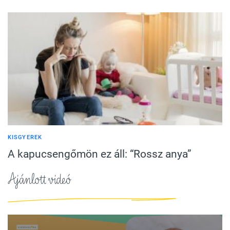
KISGYEREK
A kapucsengőmön ez áll: “Rossz anya”
Ajánlott videó