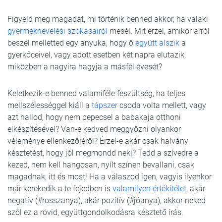
Figyeld meg magadat, mi történik benned akkor, ha valaki
gyermeknevelési szokásairól
mesél. Mit érzel, amikor arról
beszél melletted egy anyuka, hogy ő
együtt alszik
a
gyerkőceivel, vagy adott esetben két napra elutazik,
miközben a nagyira hagyja a másfél évesét?
Keletkezik-e benned valamiféle feszültség, ha teljes
mellszélességgel kiáll a
tápszer
csoda volta mellett, vagy
azt hallod, hogy nem pepecsel a babakaja otthoni
elkészítésével? Van-e kedved meggyőzni olyankor
véleménye ellenkezőjéről? Érzel-e akár csak halvány
késztetést, hogy jól megmondd neki? Tedd a szívedre a
kezed, nem kell hangosan, nyílt színen bevallani, csak
magadnak, itt és most! Ha a válaszod igen, vagyis ilyenkor
már kerekedik a te fejedben is
valamilyen értékítélet
, akár
negatív (#rosszanya), akár pozitív (#jóanya), akkor neked
szól ez a rövid, együttgondolkodásra késztető írás.