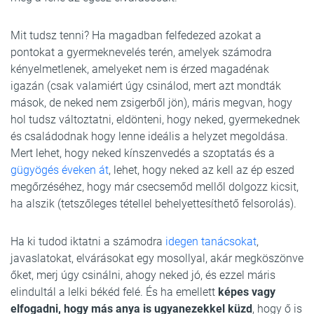
Mit tudsz tenni? Ha magadban felfedezed azokat a
pontokat a gyermeknevelés terén, amelyek számodra
kényelmetlenek, amelyeket nem is érzed magadénak
igazán (csak valamiért úgy csinálod, mert azt mondták
mások, de neked nem zsigerből jön), máris megvan, hogy
hol tudsz változtatni, eldönteni, hogy neked, gyermekednek
és családodnak hogy lenne ideális a helyzet megoldása.
Mert lehet, hogy neked kínszenvedés a szoptatás és a
gügyögés éveken át
, lehet, hogy neked az kell az ép eszed
megőrzéséhez, hogy már csecsemőd mellől dolgozz kicsit,
ha alszik (tetszőleges tétellel behelyettesíthető felsorolás).
Ha ki tudod iktatni a számodra
idegen tanácsokat
,
javaslatokat, elvárásokat egy mosollyal, akár megköszönve
őket, merj úgy csinálni, ahogy neked jó, és ezzel máris
elindultál a lelki békéd felé. És ha emellett
képes vagy
elfogadni, hogy más anya is ugyanezekkel küzd
, hogy ő is