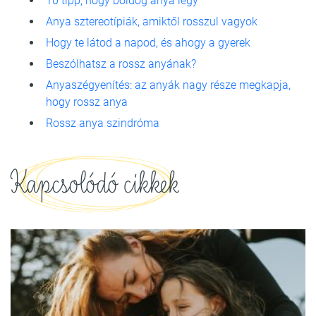
10 tipp, hogy boldog anya légy
Anya sztereotípiák, amiktől rosszul vagyok
Hogy te látod a napod, és ahogy a gyerek
Beszólhatsz a rossz anyának?
Anyaszégyenítés: az anyák nagy része megkapja,
hogy rossz anya
Rossz anya szindróma
Kapcsolódó cikkek