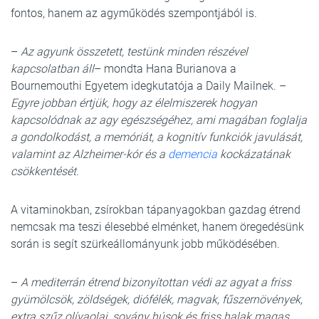
fontos, hanem az agyműködés szempontjából is.
–
Az agyunk összetett, testünk minden részével
kapcsolatban áll
– mondta Hana Burianova a
Bournemouthi Egyetem idegkutatója a Daily Mailnek. –
Egyre jobban értjük, hogy az élelmiszerek hogyan
kapcsolódnak az agy egészségéhez, ami magában foglalja
a gondolkodást, a memóriát, a kognitív funkciók javulását,
valamint az Alzheimer-kór és a
demencia
kockázatának
csökkentését.
A vitaminokban, zsírokban tápanyagokban gazdag étrend
nemcsak ma teszi élesebbé elménket, hanem öregedésünk
során is segít szürkeállományunk jobb működésében.
–
A mediterrán étrend bizonyítottan védi az agyat a friss
gyümölcsök, zöldségek, diófélék, magvak, fűszernövények,
extra szűz olívaolaj, sovány húsok és friss halak magas