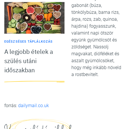
gabonát (búza,
tönkölybúza, barna rizs,
árpa, rozs, zab, quinoa,
hajdina) fogyasszunk,
valamint napi ötször
együnk gyümölcsöt és
EGÉSZSÉGES TÁPLÁLKOZÁS
zöldséget. Nassolj
A legjobb ételek a
magvakat, dióféléket és
szülés utáni
aszalt gyümölcsöket,
hogy még inkább növeld
időszakban
a rostbevitelt.
forrás:
dailymail.co.uk