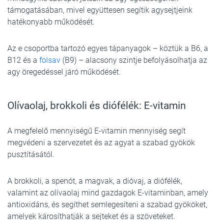
támogatásában, mivel együttesen segítik agysejtjeink
hatékonyabb működését.
Az e csoportba tartozó egyes tápanyagok – köztük a B6, a
B12 és a
folsav
(B9) – alacsony szintje befolyásolhatja az
agy öregedéssel járó működését.
Olívaolaj, brokkoli és diófélék: E-vitamin
A megfelelő mennyiségű E-vitamin mennyiség segít
megvédeni a szervezetet és az agyat a szabad gyökök
pusztításától.
A brokkoli, a spenót, a magvak, a dióvaj, a diófélék,
valamint az olívaolaj mind gazdagok E-vitaminban, amely
antioxidáns, és segíthet semlegesíteni a szabad gyököket,
amelyek károsíthatják a sejteket és a szöveteket.