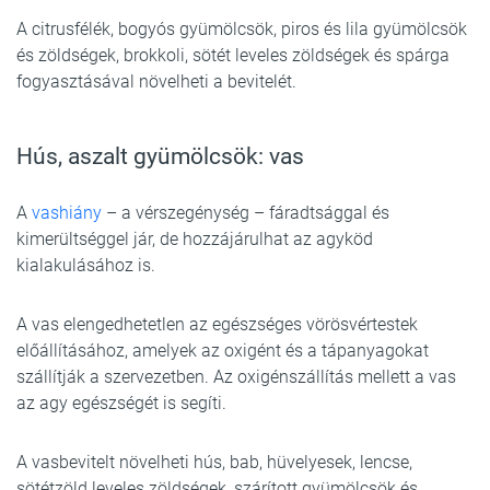
A citrusfélék, bogyós gyümölcsök, piros és lila gyümölcsök
és zöldségek, brokkoli, sötét leveles zöldségek és spárga
fogyasztásával növelheti a bevitelét.
Hús, aszalt gyümölcsök: vas
A
vashiány
– a vérszegénység – fáradtsággal és
kimerültséggel jár, de hozzájárulhat az agyköd
kialakulásához is.
A vas elengedhetetlen az egészséges vörösvértestek
előállításához, amelyek az oxigént és a tápanyagokat
szállítják a szervezetben. Az oxigénszállítás mellett a vas
az agy egészségét is segíti.
A vasbevitelt növelheti hús, bab, hüvelyesek, lencse,
sötétzöld leveles zöldségek, szárított gyümölcsök és