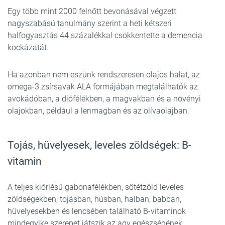
Egy több mint 2000 felnőtt bevonásával végzett
nagyszabású tanulmány szerint a heti kétszeri
halfogyasztás 44 százalékkal csökkentette a demencia
kockázatát.
Ha azonban nem eszünk rendszeresen olajos halat, az
omega-3 zsírsavak ALA formájában megtalálhatók az
avokádóban, a diófélékben, a magvakban és a növényi
olajokban, például a lenmagban és az olívaolajban.
Tojás, hüvelyesek, leveles zöldségek: B-
vitamin
A teljes kiőrlésű gabonafélékben, sötétzöld leveles
zöldségekben, tojásban, húsban, halban, babban,
hüvelyesekben és lencsében található B-vitaminok
mindegyike szerepet játszik az agy egészségének