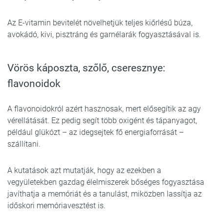
Az E-vitamin bevitelét növelhetjük teljes kiőrlésű búza,
avokádó, kivi, pisztráng és garnélarák fogyasztásával is.
Vörös káposzta, szőlő, cseresznye:
flavonoidok
A flavonoidokról azért hasznosak, mert elősegítik az agy
vérellátását. Ez pedig segít több oxigént és tápanyagot,
például glükózt – az idegsejtek fő energiaforrását –
szállítani.
A kutatások azt mutatják, hogy az ezekben a
vegyületekben gazdag élelmiszerek bőséges fogyasztása
javíthatja a memóriát és a tanulást, miközben lassítja az
időskori memóriavesztést is.