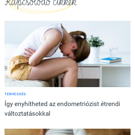
Kapcsolódó cikkek
TERHESSÉG
Így enyhítheted az endometriózist étrendi
változtatásokkal