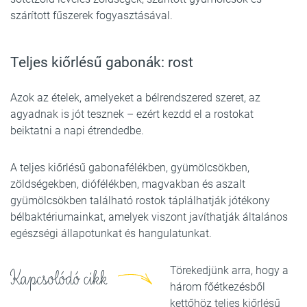
szárított fűszerek fogyasztásával.
Teljes kiőrlésű gabonák: rost
Azok az ételek, amelyeket a bélrendszered szeret, az
agyadnak is jót tesznek – ezért kezdd el a rostokat
beiktatni a napi étrendedbe.
A teljes kiőrlésű gabonafélékben, gyümölcsökben,
zöldségekben, diófélékben, magvakban és aszalt
gyümölcsökben található rostok táplálhatják jótékony
bélbaktériumainkat, amelyek viszont javíthatják általános
egészségi állapotunkat és hangulatunkat.
Törekedjünk arra, hogy a
Kapcsolódó cikk
három főétkezésből
kettőhöz teljes kiőrlésű