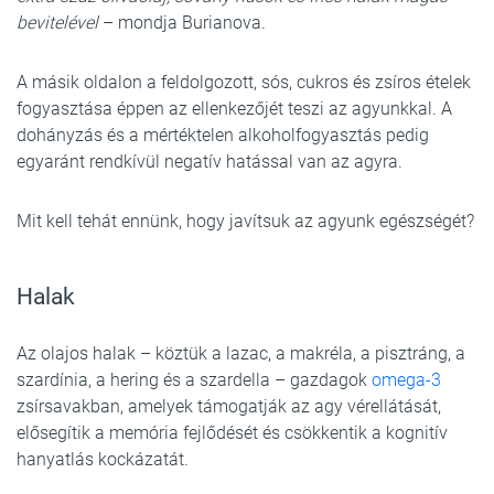
bevitelével
– mondja Burianova.
A másik oldalon a feldolgozott, sós, cukros és zsíros ételek
fogyasztása éppen az ellenkezőjét teszi az agyunkkal. A
dohányzás és a mértéktelen alkoholfogyasztás pedig
egyaránt rendkívül negatív hatással van az agyra.
Mit kell tehát ennünk, hogy javítsuk az agyunk egészségét?
Halak
Az olajos halak – köztük a lazac, a makréla, a pisztráng, a
szardínia, a hering és a szardella – gazdagok
omega-3
zsírsavakban, amelyek támogatják az agy vérellátását,
elősegítik a memória fejlődését és csökkentik a kognitív
hanyatlás kockázatát.