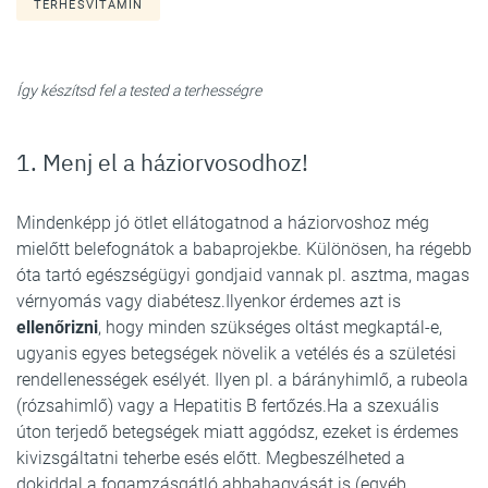
TERHESVITAMIN
Így készítsd fel a tested a terhességre
1. Menj el a háziorvosodhoz!
Mindenképp jó ötlet ellátogatnod a háziorvoshoz még
mielőtt belefognátok a babaprojekbe. Különösen, ha régebb
óta tartó egészségügyi gondjaid vannak pl. asztma, magas
vérnyomás vagy diabétesz.Ilyenkor érdemes azt is
ellenőrizni
, hogy minden szükséges oltást megkaptál-e,
ugyanis egyes betegségek növelik a vetélés és a születési
rendellenességek esélyét. Ilyen pl. a bárányhimlő, a rubeola
(rózsahimlő) vagy a Hepatitis B fertőzés.Ha a szexuális
úton terjedő betegségek miatt aggódsz, ezeket is érdemes
kivizsgáltatni teherbe esés előtt. Megbeszélheted a
dokiddal a fogamzásgátló abbahagyását is (egyéb