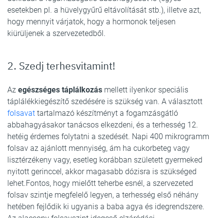
esetekben pl. a hüvelygyűrű eltávolítását stb.), illetve azt,
hogy mennyit várjatok, hogy a hormonok teljesen
kiürüljenek a szervezetedből.
2. Szedj terhesvitamint!
Az
egészséges táplálkozás
mellett ilyenkor speciális
táplálékkiegészítő szedésére is szükség van. A választott
folsavat
tartalmazó készítményt a fogamzásgátló
abbahagyásakor tanácsos elkezdeni, és a terhesség 12.
hetéig érdemes folytatni a szedését. Napi 400 mikrogramm
folsav az ajánlott mennyiség, ám ha cukorbeteg vagy
lisztérzékeny vagy, esetleg korábban született gyermeked
nyitott gerinccel, akkor magasabb dózisra is szükséged
lehet.Fontos, hogy mielőtt teherbe esnél, a szervezeted
folsav szintje megfelelő legyen, a terhesség első néhány
hetében fejlődik ki ugyanis a baba agya és idegrendszere.