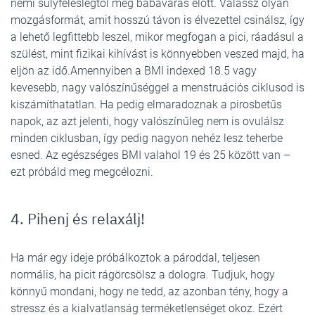
némi súlyfeleslegtől még babavárás előtt. Válassz olyan
mozgásformát, amit hosszú távon is élvezettel csinálsz, így
a lehető legfittebb leszel, mikor megfogan a pici, ráadásul a
szülést, mint fizikai kihívást is könnyebben veszed majd, ha
eljön az idő.Amennyiben a BMI indexed 18.5 vagy
kevesebb, nagy valószínűséggel a menstruációs ciklusod is
kiszámíthatatlan. Ha pedig elmaradoznak a pirosbetűs
napok, az azt jelenti, hogy valószínűleg nem is ovulálsz
minden ciklusban, így pedig nagyon nehéz lesz teherbe
esned. Az egészséges BMI valahol 19 és 25 között van –
ezt próbáld meg megcélozni.
4. Pihenj és relaxálj!
Ha már egy ideje próbálkoztok a pároddal, teljesen
normális, ha picit rágörcsölsz a dologra. Tudjuk, hogy
könnyű mondani, hogy ne tedd, az azonban tény, hogy a
stressz és a kialvatlanság terméketlenséget okoz. Ezért