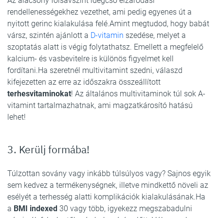
Az alacsony folsavszint idegcső elzáródási
rendellenességekhez vezethet, ami pedig egyenes út a
nyitott gerinc kialakulása felé.Amint megtudod, hogy babát
vársz, szintén ajánlott a
D-vitamin
szedése, melyet a
szoptatás alatt is végig folytathatsz. Emellett a megfelelő
kalcium- és vasbevitelre is különös figyelmet kell
fordítani.Ha szeretnél multivitamint szedni, válaszd
kifejezetten az erre az időszakra összeállított
terhesvitaminokat
! Az általános multivitaminok túl sok A-
vitamint tartalmazhatnak, ami magzatkárosító hatású
lehet!
3. Kerülj formába!
Túlzottan sovány vagy inkább túlsúlyos vagy? Sajnos egyik
sem kedvez a termékenységnek, illetve mindkettő növeli az
esélyét a terhesség alatti komplikációk kialakulásának.Ha
a
BMI indexed
30 vagy több, igyekezz megszabadulni