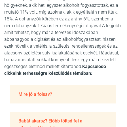
hölgyeknek, akik heti egyszer alkoholt fogyasztottak, ez a
mutató 11% volt, míg azoknak, akik egyáltalán nem ittak,
18%. A dohányzók körében ez az arány 6%, szemben a
nem dohányzók 17%-os termékenységi rátájával.A legjobb,
amit tehetsz, hogy már a tervezés időszakában
abbahagyod a cigizést és az alkoholfogyasztást, hiszen
ezek növelik a vetélés, a születési rendellenességek és az
alacsony születési súly kialakulásának esélyét. Ráadásul,
babavárás alatt sokkal könnyebb lesz egy már elkezdett
egészséges életmód mellett kitartanod.
Kapcsolódó
cikkeink terhességre készülődés témában:
Mire jó a folsav?
Babát akarsz? Előbb töltsd fel a