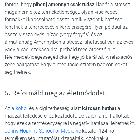
fontos, hogy
pihenj amennyit csak tudsz
!Habár a stressz
maga nem okoz terméketlenséget, olyan viselkedési
formákkal kapcsolható össze, amik viszont kihatással
lehetnek a teherbeesés sikertelenségére: ilyen például az
össze-vissza evés, hízás (vagy fogyás) és az
álmatlanság.Amennyiben a stressz kihatással van az evési
vagy alvási szokásaidra, próbáld meg átbeszélni a
félelmeidet/idegességed okait egy jó baráttal. A relaxációs
zene hallgatása vagy a meditáció szintén nagyon sokat
segíthetnek.
5. Reformáld meg az életmódodat!
Az
alkohol
és a cigi terhesség alatt
károsan hathat
a
magzat fejlődésére, ez köztudott. De vajon arról hallottál,
hogy ezek a termékenységre is negatív hatással lehetnek?A
Johns Hopkins School of Medicine
kutatói 124 nő
termékenységi mutatóját vizsgálták. Azoknak a