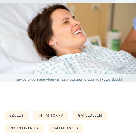
Tényleg ekkora arányban van szükség gátmetszésre? (Fotó: iStock)
SZÜLÉS
INTIM TORNA
GÁTVÉDELEM
INKONTINENCIA
GÁTMETSZÉS