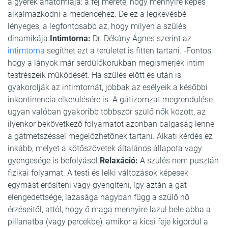
a gyerek anatómiája: a fej mérete, hogy mennyire képes
alkalmazkodni a medencéhez. De ez a legkevésbé
lényeges, a legfontosabb az, hogy milyen a szülés
dinamikája.
Intimtorna:
Dr. Dékány Ágnes szerint az
intimtorna
segíthet ezt a területet is fitten tartani. -Fontos,
hogy a lányok már serdülőkorukban megismerjék intim
testrészeik működését. Ha szülés előtt és után is
gyakorolják az intimtornát, jobbak az esélyeik a későbbi
inkontinencia elkerülésére is. A gátizomzat megrendülése
ugyan valóban gyakoribb többször szülő nők között, az
ilyenkor bekövetkező folyamatot azonban balgaság lenne
a gátmetszéssel megelőzhetőnek tartani. Alkati kérdés ez
inkább, melyet a kötőszövetek általános állapota vagy
gyengesége is befolyásol.
Relaxáció:
A szülés nem pusztán
fizikai folyamat. A testi és lelki változások képesek
egymást erősíteni vagy gyengíteni, így aztán a gát
elengedettsége, lazasága nagyban függ a szülő nő
érzéseitől, attól, hogy ő maga mennyire lazul bele abba a
pillanatba (vagy percekbe), amikor a kicsi feje kigördül a