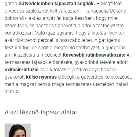
gáton.
Gátvédelemben tapasztalt segítők:
– Megfelelő
orvost és szülésznőt kell választani – tanácsolja Dékány
doktornő -, aki az anyát fel tudja készíteni, hogy mire
számítson, és hasznos tippeket tud adni a testhelyzetre
vonatkozóan. Való igaz ugyanis, hogy a kitolás ilyenkor
akár tíz-tizenöt perccel is hosszabb lehet. A gát igenis
feszülni fog, de segít a megfelelő testhelyzet, a guggolás,
ami kiszélesíti a medencét.
Kevesebb rutinbeavatkozás:
A
természetes fájások erősítésére, gyakoribbá tételére adott
oxitocin-infúzió
és a kitoláskor a fekvő anya hasára
gyakorolt
külső nyomás
elősegíti a gátsérülés keletkezését,
mert a magzat nem a maga természetes ütemében halad
át rajta.
A szülésznő tapasztalatai