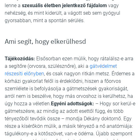
lenne a
szexuális életben jelentkező fájdalom
vagy
nehézség, és mint kiderült, a vágott seb sem gyógyul
gyorsabban, mint a spontán sérülés.
Ami segít, hogy elkerülhesd
Tájékozódás:
Elsősorban ezen múlik, hogy rátalálsz-e arra
a segítőre (orvosra, szülésznőre), aki a
gátvédelmet
részesíti előnyben
, és csak nagyon ritkán metsz. Érdemes a
kórházi gyakorlat felől is érdeklődni, hiszen a főorvos
szemlélete is befolyásolja a gátmetszések gyakoriságát,
arról nem is beszélve, hogy más orvoshoz is kerülhetsz, ha
úgy hozza a véletlen.
Egyéni adottságok:
– Hogy sor kerül-e
gátmetszésre, az mindig az adott esettől függ, és több
tényezőből tevődik össze – mondja Dékány doktornő. Egy
része a kísérőkön múlik, a másik tényező a nő anatómiája:
tágulékony-e a kötőszövet, van-e ödéma. Újabb szempont