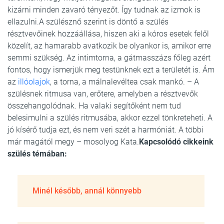
kizárni minden zavaró tényezőt. Így tudnak az izmok is
ellazulni.A szülésznő szerint is döntő a szülés
résztvevőinek hozzáállása, hiszen aki a kóros esetek felől
közelít, az hamarabb avatkozik be olyankor is, amikor erre
semmi szükség. Az intimtorna, a gátmasszázs főleg azért
fontos, hogy ismerjük meg testünknek ezt a területét is. Ám
az
illóolajok
, a torna, a málnalevéltea csak mankó. – A
szülésnek ritmusa van, erőtere, amelyben a résztvevők
összehangolódnak. Ha valaki segítőként nem tud
belesimulni a szülés ritmusába, akkor ezzel tönkreteheti. A
jó kísérő tudja ezt, és nem veri szét a harmóniát. A többi
már magától megy – mosolyog Kata.
Kapcsolódó cikkeink
szülés témában:
Minél később, annál könnyebb