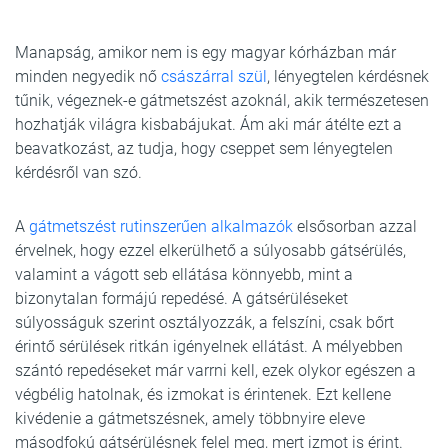
Manapság, amikor nem is egy magyar kórházban már
minden negyedik nő
császárral szül
, lényegtelen kérdésnek
tűnik, végeznek-e gátmetszést azoknál, akik természetesen
hozhatják világra kisbabájukat. Ám aki már átélte ezt a
beavatkozást, az tudja, hogy cseppet sem lényegtelen
kérdésről van szó.
A
gátmetszést rutinszerűen alkalmazók
elsősorban azzal
érvelnek, hogy ezzel elkerülhető a súlyosabb gátsérülés,
valamint a vágott seb ellátása könnyebb, mint a
bizonytalan formájú repedésé. A gátsérüléseket
súlyosságuk szerint osztályozzák, a felszíni, csak bőrt
érintő sérülések ritkán igényelnek ellátást. A mélyebben
szántó repedéseket már varrni kell, ezek olykor egészen a
végbélig hatolnak, és izmokat is érintenek. Ezt kellene
kivédenie a gátmetszésnek, amely többnyire eleve
másodfokú gátsérülésnek felel meg, mert izmot is érint.