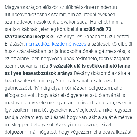
Magyarországon először szülőknél szinte mindenütt
rutinbeavatkozásnak számít, ám az utóbbi években
számottevően csökkent a gyakorisága. Ha lehet hinni a
statisztikáknak, jelenleg körülbelül
a szülő nők 70
százalékánál végzik el
. Az Anya- és Bababarát Szülészeti
Ellátásért
nemzetközi kezdeményezés
a szülések körülbelül
húsz százalékában tartja indokolhatónak a gátmetszést, s
ez az arány igen nagyvonalúnak tekinthető, több vizsgálat
szerint ugyanis még
5 százalék alá is csökkenthető lenne
az ilyen beavatkozások aránya
.Dékány doktornő az általa
kísért szülések mintegy 2 százalékánál alkalmazott
gátmetszést. “Mindig olyan kórházban dolgoztam, ahol
elfogadott volt, hogy akár első gyereket szülő anyánál is
mód van gátvédelemre. Így magam is ezt tanultam, és én is
így szültem mindkét gyerekemet.Meglepett, amikor egyszer
tanúja voltam egy szülésnél, hogy van, akit a saját élménye
másképpen befolyásol. Az egyik szülésznő, akivel
dolgozom, már nógatott, hogy végezzem el a beavatkozást,