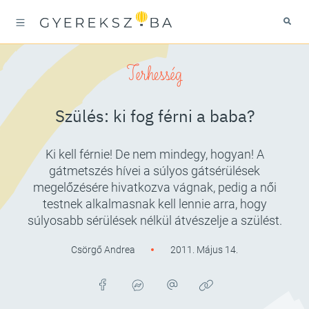
Terhesség
Szülés: ki fog férni a baba?
Ki kell férnie! De nem mindegy, hogyan! A
gátmetszés hívei a súlyos gátsérülések
megelőzésére hivatkozva vágnak, pedig a női
testnek alkalmasnak kell lennie arra, hogy
súlyosabb sérülések nélkül átvészelje a szülést.
Csörgő Andrea
2011. Május 14.