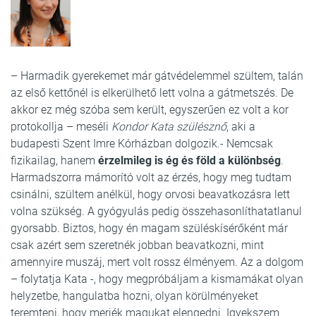
– Harmadik gyerekemet már gátvédelemmel szültem, talán
az első kettőnél is elkerülhető lett volna a gátmetszés. De
akkor ez még szóba sem került, egyszerűen ez volt a kor
protokollja – meséli
Kondor Kata szülésznő
, aki a
budapesti Szent Imre Kórházban dolgozik.- Nemcsak
fizikailag, hanem
érzelmileg is ég és föld a különbség
.
Harmadszorra mámorító volt az érzés, hogy meg tudtam
csinálni, szültem anélkül, hogy orvosi beavatkozásra lett
volna szükség. A gyógyulás pedig összehasonlíthatatlanul
gyorsabb. Biztos, hogy én magam szüléskísérőként már
csak azért sem szeretnék jobban beavatkozni, mint
amennyire muszáj, mert volt rossz élményem. Az a dolgom
– folytatja Kata -, hogy megpróbáljam a kismamákat olyan
helyzetbe, hangulatba hozni, olyan körülményeket
teremteni, hogy merjék magukat elengedni. Igyekszem