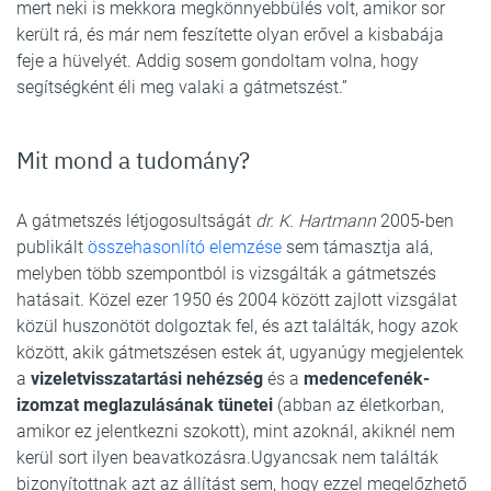
mert neki is mekkora megkönnyebbülés volt, amikor sor
került rá, és már nem feszítette olyan erővel a kisbabája
feje a hüvelyét. Addig sosem gondoltam volna, hogy
segítségként éli meg valaki a gátmetszést.”
Mit mond a tudomány?
A gátmetszés létjogosultságát
dr. K. Hartmann
2005-ben
publikált
összehasonlító elemzése
sem támasztja alá,
melyben több szempontból is vizsgálták a gátmetszés
hatásait. Közel ezer 1950 és 2004 között zajlott vizsgálat
közül huszonötöt dolgoztak fel, és azt találták, hogy azok
között, akik gátmetszésen estek át, ugyanúgy megjelentek
a
vizeletvisszatartási nehézség
és a
medencefenék-
izomzat meglazulásának tünetei
(abban az életkorban,
amikor ez jelentkezni szokott), mint azoknál, akiknél nem
kerül sort ilyen beavatkozásra.Ugyancsak nem találták
bizonyítottnak azt az állítást sem, hogy ezzel megelőzhető