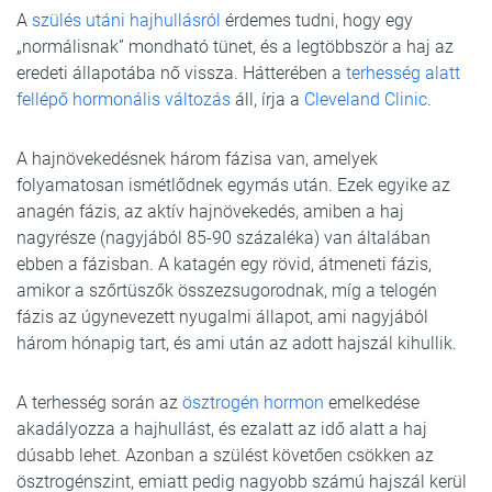
A
szülés utáni hajhullásról
érdemes tudni, hogy egy
„normálisnak” mondható tünet, és a legtöbbször a haj az
eredeti állapotába nő vissza. Hátterében a
terhesség alatt
fellépő hormonális változás
áll, írja a
Cleveland Clinic
.
A hajnövekedésnek három fázisa van, amelyek
folyamatosan ismétlődnek egymás után. Ezek egyike az
anagén fázis, az aktív hajnövekedés, amiben a haj
nagyrésze (nagyjából 85-90 százaléka) van általában
ebben a fázisban. A katagén egy rövid, átmeneti fázis,
amikor a szőrtüszők összezsugorodnak, míg a telogén
fázis az úgynevezett nyugalmi állapot, ami nagyjából
három hónapig tart, és ami után az adott hajszál kihullik.
A terhesség során az
ösztrogén hormon
emelkedése
akadályozza a hajhullást, és ezalatt az idő alatt a haj
dúsabb lehet. Azonban a szülést követően csökken az
ösztrogénszint, emiatt pedig nagyobb számú hajszál kerül