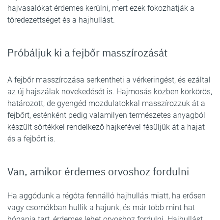
hajvasalókat érdemes kerülni, mert ezek fokozhatják a
töredezettséget és a hajhullást.
Próbáljuk ki a fejbőr masszírozását
A fejbőr masszírozása serkentheti a vérkeringést, és ezáltal
az új hajszálak növekedését is. Hajmosás közben körkörös,
határozott, de gyengéd mozdulatokkal masszírozzuk át a
fejbőrt, esténként pedig valamilyen természetes anyagból
készült sörtékkel rendelkező hajkefével fésüljük át a hajat
és a fejbőrt is.
Van, amikor érdemes orvoshoz fordulni
Ha aggódunk a régóta fennálló hajhullás miatt, ha erősen
vagy csomókban hullik a hajunk, és már több mint hat
hónapja tart, érdemes lehet orvoshoz fordulni. Hajhullást