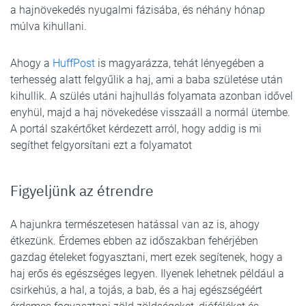
a hajnövekedés nyugalmi fázisába, és néhány hónap
múlva kihullani.
Ahogy a
HuffPost
is magyarázza, tehát lényegében a
terhesség alatt felgyűlik a haj, ami a baba születése után
kihullik. A szülés utáni hajhullás folyamata azonban idővel
enyhül, majd a haj növekedése visszaáll a normál ütembe.
A portál szakértőket kérdezett arról, hogy addig is mi
segíthet felgyorsítani ezt a folyamatot
Figyeljünk az étrendre
A hajunkra természetesen hatással van az is, ahogy
étkezünk. Érdemes ebben az időszakban fehérjében
gazdag ételeket fogyasztani, mert ezek segítenek, hogy a
haj erős és egészséges legyen. Ilyenek lehetnek például a
csirkehús, a hal, a tojás, a bab, és a haj egészségéért