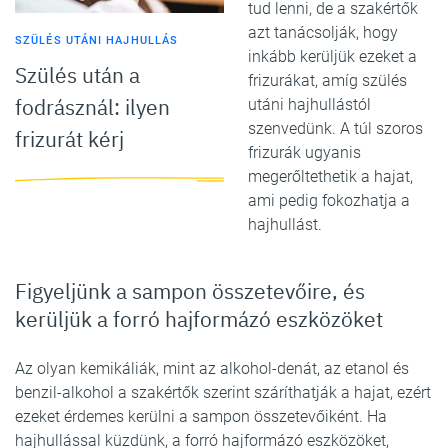
tud lenni, de a szakértők
azt tanácsolják, hogy
SZÜLÉS UTÁNI HAJHULLÁS
inkább kerüljük ezeket a
Szülés után a
frizurákat, amíg szülés
fodrásznál: ilyen
utáni hajhullástól
szenvedünk. A túl szoros
frizurát kérj
frizurák ugyanis
megerőltethetik a hajat,
ami pedig fokozhatja a
hajhullást.
Figyeljünk a sampon összetevőire, és
kerüljük a forró hajformázó eszközöket
Az olyan kemikáliák, mint az alkohol-denát, az etanol és
benzil-alkohol a szakértők szerint száríthatják a hajat, ezért
ezeket érdemes kerülni a sampon összetevőiként. Ha
hajhullással küzdünk, a forró hajformázó eszközöket,