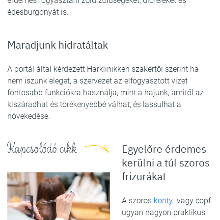
érdemes fogyasztani zöld zöldségeket, dióféléket és
édesburgonyát is.
Maradjunk hidratáltak
A portál által kérdezett Harklinikken szakértői szerint ha
nem iszunk eleget, a szervezet az elfogyasztott vizet
fontosabb funkciókra használja, mint a hajunk, amitől az
kiszáradhat és törékenyebbé válhat, és lassulhat a
növekedése.
Kapcsolódó cikk
Egyelőre érdemes
kerülni a túl szoros
frizurákat
A szoros
konty
vagy copf
ugyan nagyon praktikus