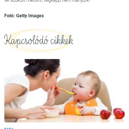
fel szokott merülni, végképp nem hiányzik!
Fotó: Getty Images
Kapcsolódó cikkek