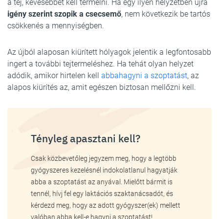
a tej, kevesebbet kell termelni. Ha egy ilyen helyzetben újra
igény szerint szopik a csecsemő
, nem következik be tartós
csökkenés a mennyiségben.
Az újból alaposan kiürített hólyagok jelentik a legfontosabb
ingert a további tejtermeléshez. Ha tehát olyan helyzet
adódik, amikor hirtelen kell
abbahagyni a szoptatást
, az
alapos kiürítés az, amit egészen biztosan mellőzni kell.
Tényleg apasztani kell?
Csak közbevetőleg jegyzem meg, hogy a legtöbb
gyógyszeres kezelésnél indokolatlanul hagyatják
abba a szoptatást az anyával. Mielőtt bármit is
tennél, hívj fel egy laktációs szaktanácsadót, és
kérdezd meg, hogy az adott gyógyszer(ek) mellett
valóban abba kell-e hagyni a szoptatást!