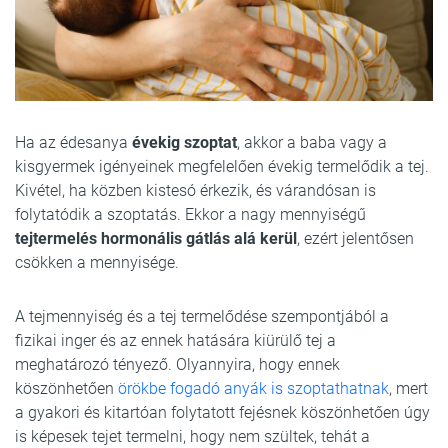
Ha az édesanya
évekig szoptat
, akkor a baba vagy a
kisgyermek igényeinek megfelelően évekig termelődik a tej.
Kivétel, ha közben kistesó érkezik, és várandósan is
folytatódik a szoptatás. Ekkor a nagy mennyiségű
tejtermelés hormonális gátlás alá kerül
, ezért jelentősen
csökken a mennyisége.
A tejmennyiség és a tej termelődése szempontjából a
fizikai inger és az ennek hatására kiürülő tej a
meghatározó tényező. Olyannyira, hogy ennek
köszönhetően
örökbe fogadó anyák is szoptathatnak
, mert
a gyakori és kitartóan folytatott fejésnek köszönhetően úgy
is képesek tejet termelni, hogy nem szültek, tehát a