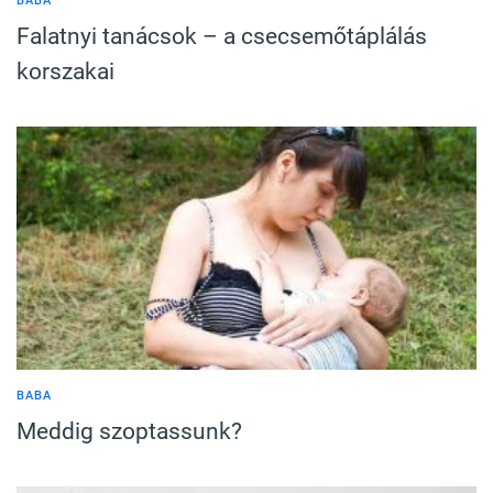
BABA
Falatnyi tanácsok – a csecsemőtáplálás
korszakai
BABA
Meddig szoptassunk?