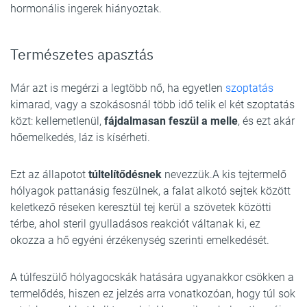
hormonális ingerek hiányoztak.
Természetes apasztás
Már azt is megérzi a legtöbb nő, ha egyetlen
szoptatás
kimarad, vagy a szokásosnál több idő telik el két szoptatás
közt: kellemetlenül,
fájdalmasan feszül a melle
, és ezt akár
hőemelkedés, láz is kísérheti.
Ezt az állapotot
túltelítődésnek
nevezzük.A kis tejtermelő
hólyagok pattanásig feszülnek, a falat alkotó sejtek között
keletkező réseken keresztül tej kerül a szövetek közötti
térbe, ahol steril gyulladásos reakciót váltanak ki, ez
okozza a hő egyéni érzékenység szerinti emelkedését.
A túlfeszülő hólyagocskák hatására ugyanakkor csökken a
termelődés, hiszen ez jelzés arra vonatkozóan, hogy túl sok