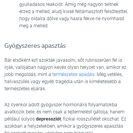
gyulladásos reakciót. Amíg még nagyon teltnek
érzed a melled, aludj kissé feltámasztott felsőtesttel,
hogy oldalra dőlve vagy hasra fekve ne nyomhasd
meg a melled.
Gyógyszeres apasztás
Bár elsőként ezt szokták javasolni, sőt rutinszerűen fel is
írják, valójában nagyon kevés olyan helyzet van, amikor ez
jobb megoldás, mint a
természetes apadás
. Még vetélés,
halvaszülés vagy egyéb tragédia után is kíméletesebb a
természetes eljárás.
Az ilyenkor adott gyógyszer hormonális folyamatokba
avatkozik bele, és nem csak a tejtermelést gátolja, hanem
például súlyos
depressziót
, fizikai rosszullétet okozhat. Ez
azokban a helyzetekben, amikor a gyógyszeres apasztás