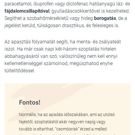
paracetamol, ibuprofen vagy diclofenac hatóanyagú láz- és
fájdalomcsillapítóval
, gyulladáscsökkentővel is kezelheted.
Segíthet a szobahőmérsékletű vagy hideg
borogatás
, de a
jegelést kerüld, túlságosan drasztikus, és felesleges is.
Az apasztás folyamatát segíti, ha menta- és zsályateát
iszol. Ha már csak napi két-három szoptatás hirtelen
abbahagyásáról van szó, valószínűleg nem kell ennyi
kellemetlenséggel számolnod, megúszhatod enyhe
túltelítődéssel.
Fontos!
Normális, ha az apadás időszakában, ami az utolsó
fejéstől, szoptatástól akár negyven napig vagy
tovább is eltarthat, “csomósnak” érzed a melled.