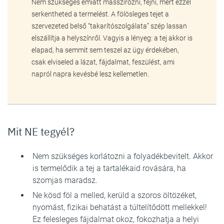
Nem szükséges emiatt masszírozni, fejni, mert ezzel
serkentheted a termelést. A fölösleges tejet a
szervezeted belső “takarítószolgálata” szép lassan
elszállítja a helyszínről. Vagyis a lényeg: a tej akkor is
elapad, ha semmit sem teszel az ügy érdekében,
csak elviseled a lázat, fájdalmat, feszülést, ami
napról napra kevésbé lesz kellemetlen.
Mit NE tegyél?
Nem szükséges korlátozni a folyadékbevitelt. Akkor
is termelődik a tej a tartalékaid rovására, ha
szomjas maradsz.
Ne kösd föl a melled, kerüld a szoros öltözéket,
nyomást, fizikai behatást a túltelítődött mellekkel!
Ez felesleges fájdalmat okoz, fokozhatja a helyi