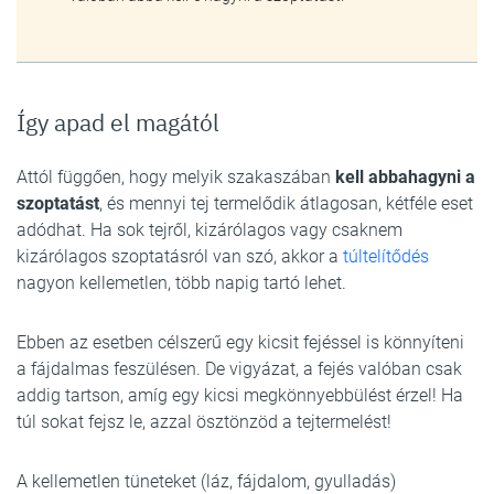
Így apad el magától
Attól függően, hogy melyik szakaszában
kell abbahagyni a
szoptatást
, és mennyi tej termelődik átlagosan, kétféle eset
adódhat. Ha sok tejről, kizárólagos vagy csaknem
kizárólagos szoptatásról van szó, akkor a
túltelítődés
nagyon kellemetlen, több napig tartó lehet.
Ebben az esetben célszerű egy kicsit fejéssel is könnyíteni
a fájdalmas feszülésen. De vigyázat, a fejés valóban csak
addig tartson, amíg egy kicsi megkönnyebbülést érzel! Ha
túl sokat fejsz le, azzal ösztönzöd a tejtermelést!
A kellemetlen tüneteket (láz, fájdalom, gyulladás)