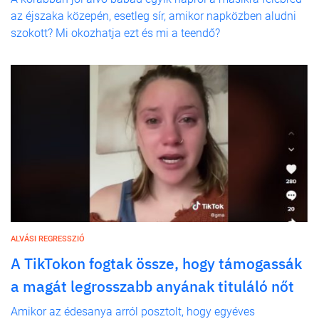
az éjszaka közepén, esetleg sír, amikor napközben aludni
szokott? Mi okozhatja ezt és mi a teendő?
ALVÁSI REGRESSZIÓ
A TikTokon fogtak össze, hogy támogassák
a magát legrosszabb anyának tituláló nőt
Amikor az édesanya arról posztolt, hogy egyéves