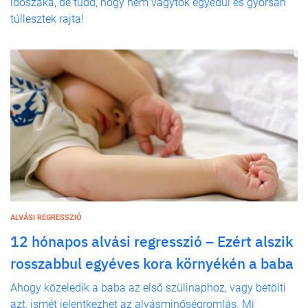
időszaka, de tudd, hogy nem vagytok egyedül és gyorsan
túllesztek rajta!
ALVÁSI REGRESSZIÓ
12 hónapos alvási regresszió – Ezért alszik
rosszabbul egyéves kora környékén a baba
Ahogy közeledik a baba az első szülinaphoz, vagy betölti
azt, ismét jelentkezhet az alvásminőségromlás. Mi