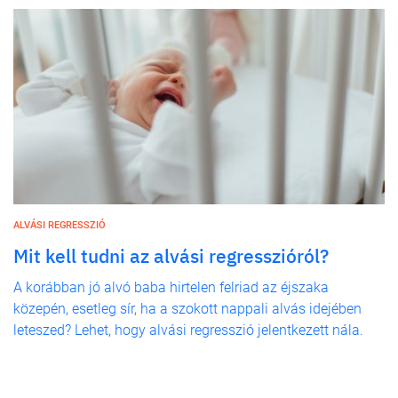
ALVÁSI REGRESSZIÓ
Mit kell tudni az alvási regresszióról?
A korábban jó alvó baba hirtelen felriad az éjszaka
közepén, esetleg sír, ha a szokott nappali alvás idejében
leteszed? Lehet, hogy alvási regresszió jelentkezett nála.