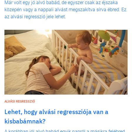
Már volt egy jó alvó babád, de egyszer csak az éjszaka
közepén vagy a nappali alvást megszakítva sírva ébred. Ez
az alvási regresszió jele lehet.
ALVÁSI REGRESSZIÓ
Lehet, hogy alvási regressziója van a
kisbabámnak?
A korábban jól alvó babád egyik napról a másikra felébred