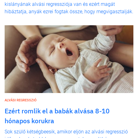
kislányának alvási regressziója van és ezért magát
hibáztatja, anyák ezrei fogtak össze, hogy megvigasztalják.
ALVÁSI REGRESSZIÓ
Ezért romlik el a babák alvása 8-10
hónapos korukra
Sok szülő kétségbeesik, amikor eljön az alvási regresszió