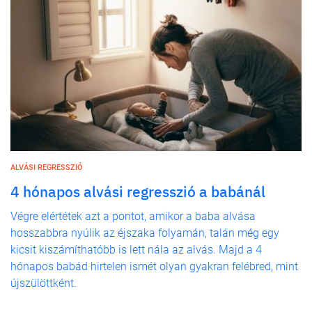
ALVÁSI REGRESSZIÓ
4 hónapos alvási regresszió a babánál
Végre elértétek azt a pontot, amikor a baba alvása
hosszabbra nyúlik az éjszaka folyamán, talán még egy
kicsit kiszámíthatóbb is lett nála az alvás. Majd a 4
hónapos babád hirtelen ismét olyan gyakran felébred, mint
újszülöttként.