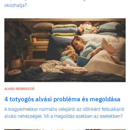
okozhatja?
ALVÁSI REGRESSZIÓ
4 totyogós alvási probléma és megoldása
A kisgyermekkor normális velejárói az időnként felbukkanó
alvási nehézségek. Mi a megoldás ezekben az esetekben?