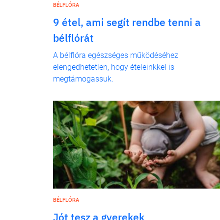
BÉLFLÓRA
9 étel, ami segít rendbe tenni a
bélflórát
A bélflóra egészséges működéséhez
elengedhetetlen, hogy ételeinkkel is
megtámogassuk.
BÉLFLÓRA
Jót tesz a gyerekek