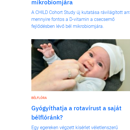
mikrobiomjára
A CHILD Cohort Study új kutatása rávilágított arr
mennyire fontos a D-vitamin a csecsemő
fejlődésben lévő bél mikrobiomjára.
BÉLFLÓRA
Gyógyíthatja a rotavírust a saját
bélflóránk?
Egy egereken végzett kísérlet véletlenszerű