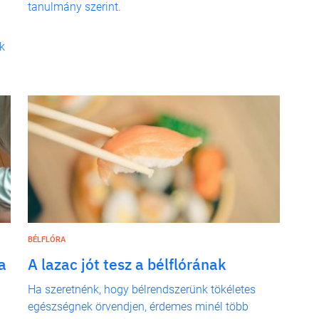
tanulmány szerint.
k
BÉLFLÓRA
a
A lazac jót tesz a bélflórának
Ha szeretnénk, hogy bélrendszerünk tökéletes
egészségnek örvendjen, érdemes minél több