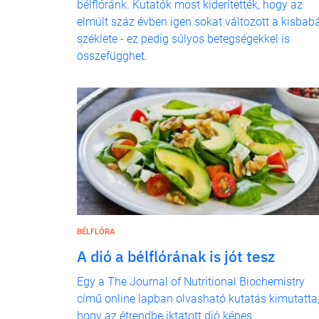
bélflóránk. Kutatók most kiderítették, hogy az
elmúlt száz évben igen sokat változott a kisbab
széklete - ez pedig súlyos betegségekkel is
összefügghet.
BÉLFLÓRA
A dió a bélflórának is jót tesz
Egy a The Journal of Nutritional Biochemistry
című online lapban olvasható kutatás kimutatta
hogy az étrendbe iktatott dió képes