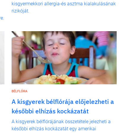
kisgyermekkori allergia-és asztma kialakulásának
rizikóját.
e.
BÉLFLÓRA
A kisgyerek bélflórája előjelezheti a
későbbi elhízás kockázatát
A kisgyerek bélflórájának összetétele jelezheti a
későbbi elhízás kockázatát egy amerikai