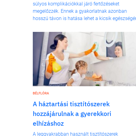
súlyos komplikációkkal járó fertőzéseket
megelőzzék. Ennek a gyakorlatnak azonban
hosszú távon is hatása lehet a kicsik egészségér
BÉLFLÓRA
A háztartási tisztítószerek
hozzájárulnak a gyerekkori
elhízáshoz
A leggyakrabban használt tisztítószerek