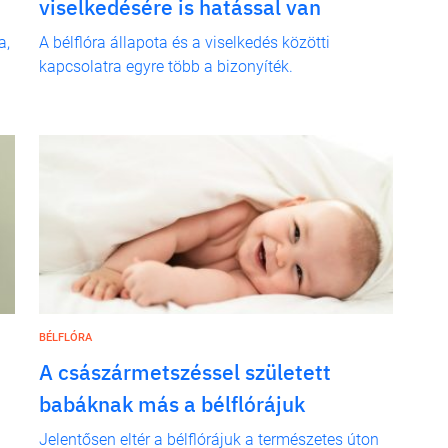
viselkedésére is hatással van
a,
A bélflóra állapota és a viselkedés közötti
kapcsolatra egyre több a bizonyíték.
BÉLFLÓRA
A császármetszéssel született
babáknak más a bélflórájuk
Jelentősen eltér a bélflórájuk a természetes úton