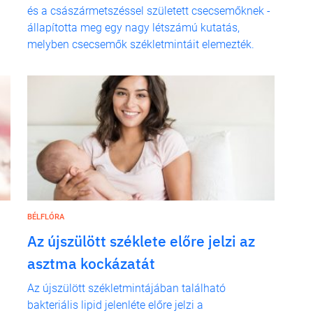
és a császármetszéssel született csecsemőknek -
állapította meg egy nagy létszámú kutatás,
melyben csecsemők székletmintáit elemezték.
BÉLFLÓRA
Az újszülött széklete előre jelzi az
asztma kockázatát
Az újszülött székletmintájában található
bakteriális lipid jelenléte előre jelzi a