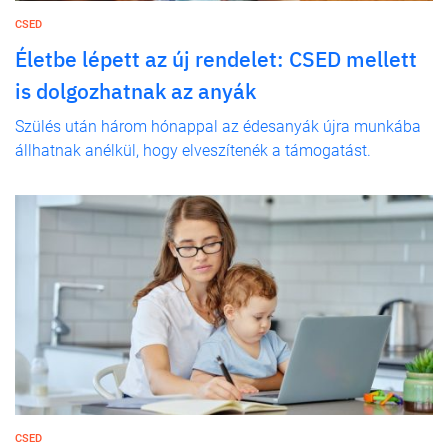
CSED
Életbe lépett az új rendelet: CSED mellett
is dolgozhatnak az anyák
Szülés után három hónappal az édesanyák újra munkába
állhatnak anélkül, hogy elveszítenék a támogatást.
CSED