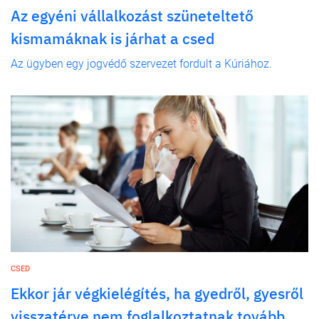
Az egyéni vállalkozást szüneteltető
kismamáknak is járhat a csed
Az ügyben egy jogvédő szervezet fordult a Kúriához.
CSED
Ekkor jár végkielégítés, ha gyedről, gyesről
visszatérve nem foglalkoztatnak tovább