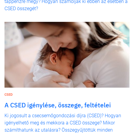
táppénzre megy? Hogyan számolják ki ebben az esetben a
CSED összegét?
CSED
A CSED igénylése, összege, feltételei
Ki jogosult a csecsemőgondozási díjra (CSED)? Hogyan
igényelhető meg és mekkora a CSED összege? Mikor
számíthatunk az utalásra? Összegyűjtöttük minden