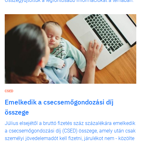
Összegyűjtöttük a legfontosabb információkat a témában.
CSED
Emelkedik a csecsemőgondozási díj
összege
Július elsejétől a bruttó fizetés száz százalékára emelkedik
a csecsemőgondozási díj (CSED) összege, amely után csak
személyi jövedelemadót kell fizetni, járulékot nem - közölte