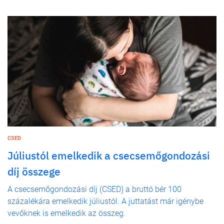
CSED
Júliustól emelkedik a csecsemőgondozási
díj összege
A csecsemőgondozási díj (CSED) a bruttó bér 100
százalékára emelkedik júliustól. A juttatást már igénybe
vevőknek is emelkedik az összeg.