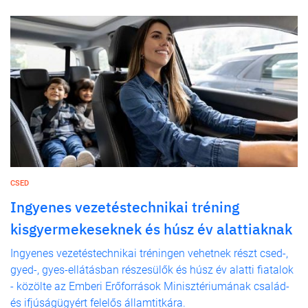
CSED
Ingyenes vezetéstechnikai tréning
kisgyermekeseknek és húsz év alattiaknak
Ingyenes vezetéstechnikai tréningen vehetnek részt csed-,
gyed-, gyes-ellátásban részesülők és húsz év alatti fiatalok
- közölte az Emberi Erőforrások Minisztériumának család-
és ifjúságügyért felelős államtitkára.