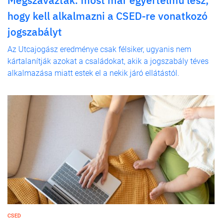
hogy kell alkalmazni a CSED-re vonatkozó
jogszabályt
Az Utcajogász eredménye csak félsiker, ugyanis nem
kártalanítják azokat a családokat, akik a jogszabály téves
alkalmazása miatt estek el a nekik járó ellátástól.
CSED