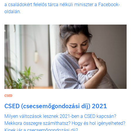
a családokért felelős tárca nélküli miniszter a Facebook-
oldalán.
CSED
CSED (csecsemőgondozási díj) 2021
Milyen változások lesznek 2021-ben a CSED kapcsán?
Mekkora összegre számíthatsz? Hogy és hol igényelheted?
Kinek jár a csecsemőgondozási díj?