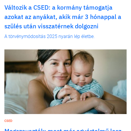
Változik a CSED: a kormány támogatja
azokat az anyákat, akik már 3 hónappal a
szülés után visszatérnek dolgozni
A törvénymódosítás 2025 nyarán lép életbe.
CSED
Megszavazták: most már egyértelmű lesz,