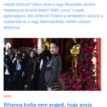
mellett döntünk? Mikor jöhet a nagy felismerés, amikor
megtesszük az első lépést? Miért „luxus” a saját
egészségünk, lelki jóllétünk? Ezekre a kérdésekre válaszol a
szakember és a nagy életmódváltás mellett voksoló
édesanya.
EDZÉS
Rihanna kisfia nem engedi, hogy anyja