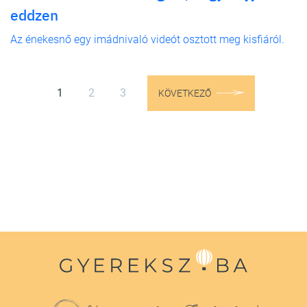
eddzen
Az énekesnő egy imádnivaló videót osztott meg kisfiáról.
1
2
3
KÖVETKEZŐ