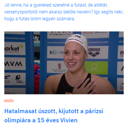
Jó lenne, ha a gyereked szeretné a futást, de atlétát,
versenysportolót nem akarsz belőle nevelni? Így segíts neki,
hogy a futás öröm legyen számára.
EDZÉS
Hatalmasat úszott, kijutott a párizsi
olimpiára a 15 éves Vivien