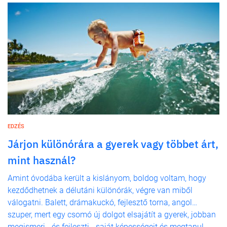
EDZÉS
Járjon különórára a gyerek vagy többet árt,
mint használ?
Amint óvodába került a kislányom, boldog voltam, hogy
kezdődhetnek a délutáni különórák, végre van miből
válogatni. Balett, drámakuckó, fejlesztő torna, angol…
szuper, mert egy csomó új dolgot elsajátít a gyerek, jobban
megismeri - és fejleszti - saját képességeit és megtanul