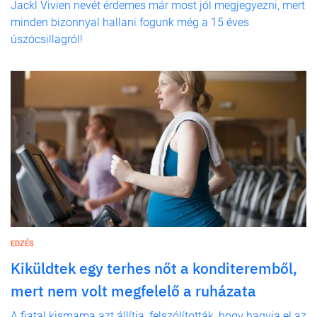
Jackl Vivien nevét érdemes már most jól megjegyezni, mert
minden bizonnyal hallani fogunk még a 15 éves
úszócsillagról!
EDZÉS
Kiküldtek egy terhes nőt a konditeremből,
mert nem volt megfelelő a ruházata
A fiatal kismama azt állítja, felszólították, hogy hagyja el az