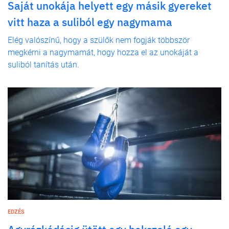
Saját unokája helyett egy másik gyereket
vitt haza a suliból egy nagymama
Elég valószínű, hogy a szülők nem fogják többször
megkérni a nagymamát, hogy hozza el az unokáját a
suliból tanítás után.
EDZÉS