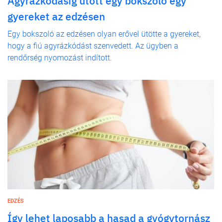
Agyrázkódásig ütött egy bokszoló egy
gyereket az edzésen
Egy bokszoló az edzésen olyan erővel ütötte a gyereket,
hogy a fiú agyrázkódást szenvedett. Az ügyben a
rendőrség nyomozást indított.
EDZÉS
Így lehet laposabb a hasad a gyógytornász