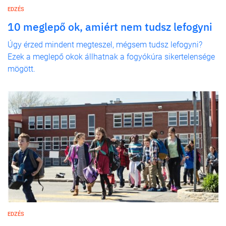
EDZÉS
10 meglepő ok, amiért nem tudsz lefogyni
Úgy érzed mindent megteszel, mégsem tudsz lefogyni?
Ezek a meglepő okok állhatnak a fogyókúra sikertelensége
mögött.
EDZÉS