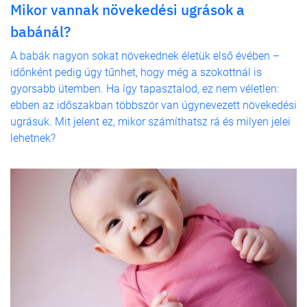
Mikor vannak növekedési ugrások a
babánál?
A babák nagyon sokat növekednek életük első évében –
időnként pedig úgy tűnhet, hogy még a szokottnál is
gyorsabb ütemben. Ha így tapasztalod, ez nem véletlen:
ebben az időszakban többször van úgynevezett növekedési
ugrásuk. Mit jelent ez, mikor számíthatsz rá és milyen jelei
lehetnek?