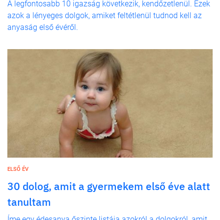
A legfontosabb 10 igazság következik, kendőzetlenül. Ezek
azok a lényeges dolgok, amiket feltétlenül tudnod kell az
anyaság első évéről.
ELSŐ ÉV
30 dolog, amit a gyermekem első éve alatt
tanultam
Íme egy édesanya őszinte listája azokról a dolgokról, amit