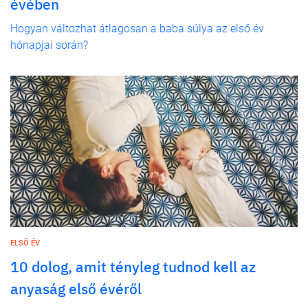
évében
Hogyan változhat átlagosan a baba súlya az első év
hónapjai során?
ELSŐ ÉV
10 dolog, amit tényleg tudnod kell az
anyaság első évéről