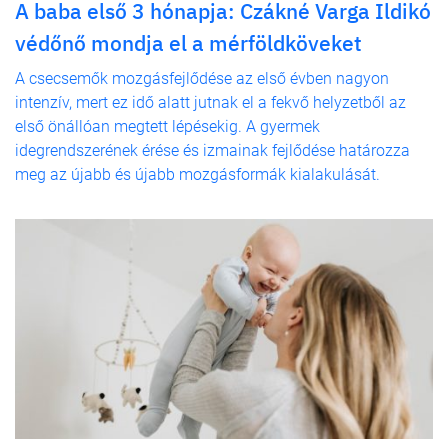
A baba első 3 hónapja: Czákné Varga Ildikó
védőnő mondja el a mérföldköveket
A csecsemők mozgásfejlődése az első évben nagyon
intenzív, mert ez idő alatt jutnak el a fekvő helyzetből az
első önállóan megtett lépésekig. A gyermek
idegrendszerének érése és izmainak fejlődése határozza
meg az újabb és újabb mozgásformák kialakulását.