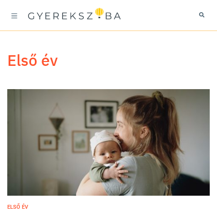
első év
ELSŐ ÉV