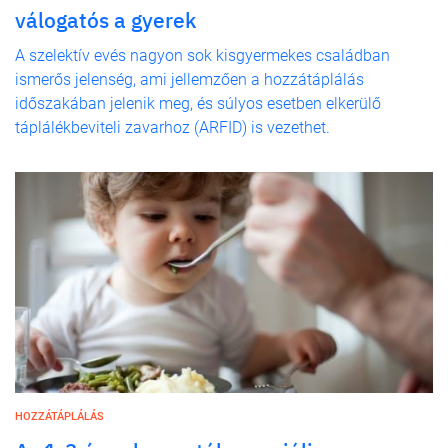
válogatós a gyerek
A szelektív evés nagyon sok kisgyermekes családban
ismerős jelenség, ami jellemzően a hozzátáplálás
időszakában jelenik meg, és súlyos esetben elkerülő
táplálékbeviteli zavarhoz (ARFID) is vezethet.
HOZZÁTÁPLÁLÁS