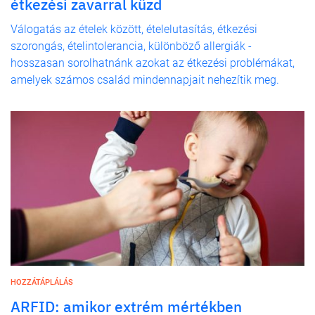
étkezési zavarral küzd
Válogatás az ételek között, ételelutasítás, étkezési
szorongás, ételintolerancia, különböző allergiák -
hosszasan sorolhatnánk azokat az étkezési problémákat,
amelyek számos család mindennapjait nehezítik meg.
HOZZÁTÁPLÁLÁS
ARFID: amikor extrém mértékben