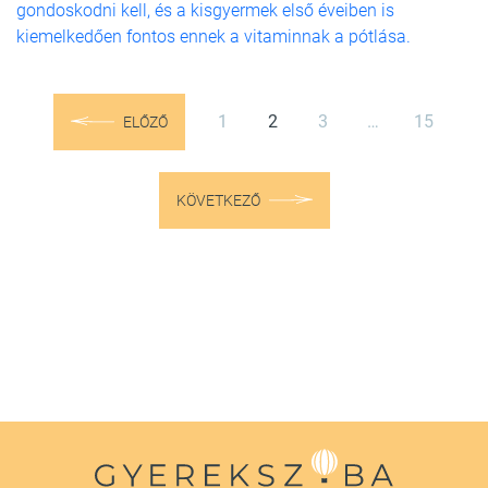
gondoskodni kell, és a kisgyermek első éveiben is
kiemelkedően fontos ennek a vitaminnak a pótlása.
1
2
3
…
15
ELŐZŐ
KÖVETKEZŐ