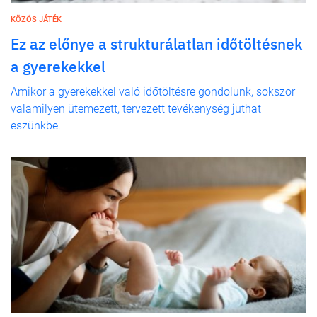
KÖZÖS JÁTÉK
Ez az előnye a strukturálatlan időtöltésnek
a gyerekekkel
Amikor a gyerekekkel való időtöltésre gondolunk, sokszor
valamilyen ütemezett, tervezett tevékenység juthat
eszünkbe.