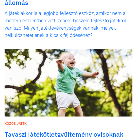
állomás
A játék akkor is a legjobb fejlesztő eszköz, amikor nem a
modern értelemben vett, zenélő-beszélő fejlesztő játékról
van szó. Milyen játéktevékenységek vannak, melyek
nélkülözhetetlenek a kicsik fejlődéséhez?
KÖZÖS JÁTÉK
Tavaszi játékötletgyűjtemény ovisoknak