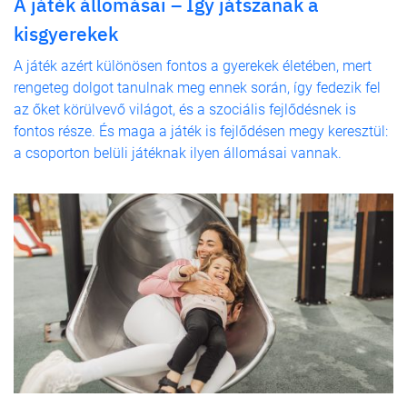
A játék állomásai – Így játszanak a
kisgyerekek
A játék azért különösen fontos a gyerekek életében, mert
rengeteg dolgot tanulnak meg ennek során, így fedezik fel
az őket körülvevő világot, és a szociális fejlődésnek is
fontos része. És maga a játék is fejlődésen megy keresztül:
a csoporton belüli játéknak ilyen állomásai vannak.