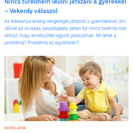
Nincs türelmem leülni játszani a gyerekkel
– Vekerdy válaszol
Az édesanya évekig rengeteget játszott a gyermekével, ám
idővel az olvasás, beszélgetés, sétán túl nincs türelme már
ahhoz, hogy elmélyülten együtt játsszanak. Mi lehet a
probléma? Probléma ez egyáltalán?
KÖZÖS JÁTÉK