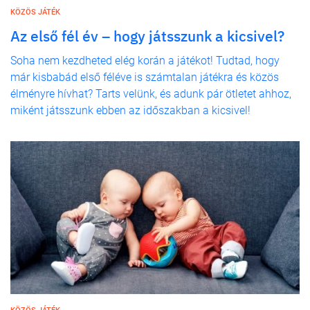
KÖZÖS JÁTÉK
Az első fél év – hogy játsszunk a kicsivel?
Soha nem kezdheted elég korán a játékot! Tudtad, hogy
már kisbabád első féléve is számtalan játékra és közös
élményre hívhat? Tarts velünk, és adunk pár ötletet ahhoz,
miként játsszunk ebben az időszakban a kicsivel!