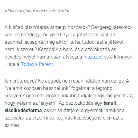
Idővel megtanul majd osztozkodni
A kisfiad játszótársa átmegy hozzátok? Rengeteg játékotok
van, és mindegy, melyikért nyúl a játszótárs, kisfiad
azonnal lecsap rá, még akkor is, ha tudod, azt a játékot
nem is szereti? Kezdődik a harc, és a szórakozás és
nevetés helyét hamarosan átveszi a
hisztizés
és a könnyek
– írja a
Today’s Parent
.
Ismerős, ugye? Ne aggódj, nem csak nálatok van ez így. A
“valamit közösen használunk” fogalmát a legtöbb
kisgyerek nem érti. Sokkal inkább tudják, hogy mit jelent az,
hogy valami az “enyém”. Az osztozkodás egy
tanult
viselkedésforma
, akkor sajátítja el a gyermek, amikor a
szociális, az érzelmi és kognitív képessége is eléri ezt a
szintet.