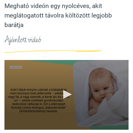
Megható videón egy nyolcéves, akit
meglátogatott távolra költözött legjobb
barátja
Ajánlott videó
0