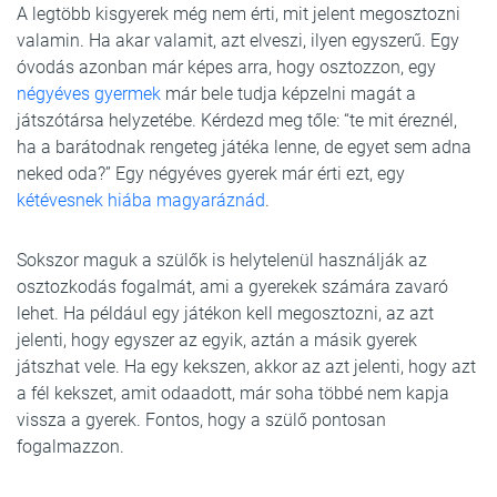
A legtöbb kisgyerek még nem érti, mit jelent megosztozni
valamin. Ha akar valamit, azt elveszi, ilyen egyszerű. Egy
óvodás azonban már képes arra, hogy osztozzon, egy
négyéves gyermek
már bele tudja képzelni magát a
játszótársa helyzetébe. Kérdezd meg tőle: “te mit éreznél,
ha a barátodnak rengeteg játéka lenne, de egyet sem adna
neked oda?” Egy négyéves gyerek már érti ezt, egy
kétévesnek hiába magyaráznád
.
Sokszor maguk a szülők is helytelenül használják az
osztozkodás fogalmát, ami a gyerekek számára zavaró
lehet. Ha például egy játékon kell megosztozni, az azt
jelenti, hogy egyszer az egyik, aztán a másik gyerek
játszhat vele. Ha egy kekszen, akkor az azt jelenti, hogy azt
a fél kekszet, amit odaadott, már soha többé nem kapja
vissza a gyerek. Fontos, hogy a szülő pontosan
fogalmazzon.