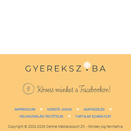
seconds
of
1
minute,
38
seconds
Kövess minket a Facebookon!
IMPRESSZUM
SZERZŐI JOGOK
ADATKEZELÉS
FELHASZNÁLÁSI FELTÉTELEK
TARTALMI SZABÁLYZAT
Copyright © 2002-2026 Central Médiacsoport Zrt. - Minden jog fenntartva.