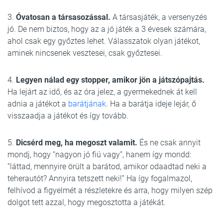
3.
Óvatosan a társasozással.
A társasjáték, a versenyzés
jó. De nem biztos, hogy az a jó játék a 3 évesek számára,
ahol csak egy győztes lehet. Válasszatok olyan játékot,
aminek nincsenek vesztesei, csak győztesei.
4.
Legyen nálad egy stopper, amikor jön a játszópajtás.
Ha lejárt az idő, és az óra jelez, a gyermekednek át kell
adnia a játékot a
barátjának
. Ha a barátja ideje lejár, ő
visszaadja a játékot és így tovább.
5.
Dicsérd meg, ha megoszt valamit.
És ne csak annyit
mondj, hogy “nagyon jó fiú vagy”, hanem így mondd:
“láttad, mennyire örült a barátod, amikor odaadtad neki a
teherautót? Annyira tetszett neki!” Ha így fogalmazol,
felhívod a figyelmét a részletekre és arra, hogy milyen szép
dolgot tett azzal, hogy megosztotta a játékát.