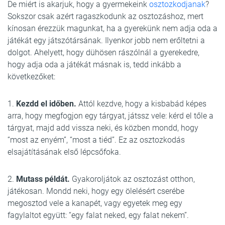
De miért is akarjuk, hogy a gyermekeink
osztozkodjanak
?
Sokszor csak azért ragaszkodunk az osztozáshoz, mert
kínosan érezzük magunkat, ha a gyerekünk nem adja oda a
játékát egy játszótársának. Ilyenkor jobb nem erőltetni a
dolgot. Ahelyett, hogy dühösen rászólnál a gyerekedre,
hogy adja oda a játékát másnak is, tedd inkább a
következőket:
1.
Kezdd el időben.
Attól kezdve, hogy a kisbabád képes
arra, hogy megfogjon egy tárgyat, játssz vele: kérd el tőle a
tárgyat, majd add vissza neki, és közben mondd, hogy
“most az enyém”, “most a tiéd”. Ez az osztozkodás
elsajátításának első lépcsőfoka.
2.
Mutass példát.
Gyakoroljátok az osztozást otthon,
játékosan. Mondd neki, hogy egy ölelésért cserébe
megosztod vele a kanapét, vagy egyetek meg egy
fagylaltot együtt: “egy falat neked, egy falat nekem”.