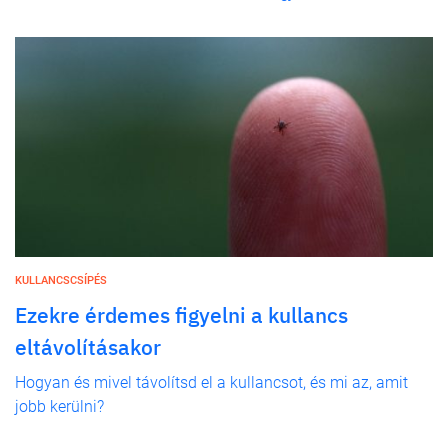
KULLANCSCSÍPÉS
Ezekre érdemes figyelni a kullancs
eltávolításakor
Hogyan és mivel távolítsd el a kullancsot, és mi az, amit
jobb kerülni?