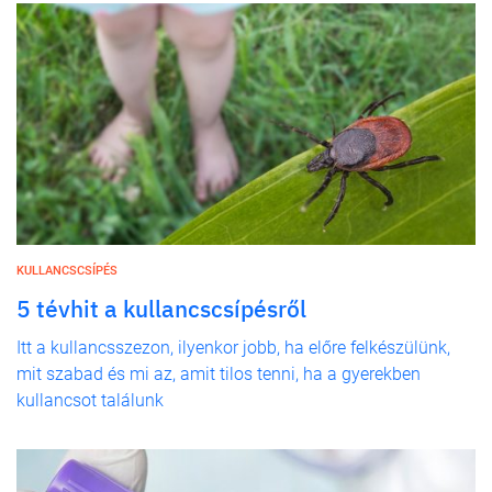
KULLANCSCSÍPÉS
5 tévhit a kullancscsípésről
Itt a kullancsszezon, ilyenkor jobb, ha előre felkészülünk,
mit szabad és mi az, amit tilos tenni, ha a gyerekben
kullancsot találunk