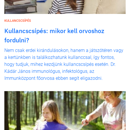
KULLANCSCSÍPÉS
Kullancscsípés: mikor kell orvoshoz
fordulni?
Nem csak erdei kirándulásokon, hanem a játszótéren vagy
a kertünkben is találkozhatunk kullanccsal, így fontos,
hogy tudjuk, mihez kezdjünk kullancscsípés esetén. Dr.
Kádár János immunológus, infektológus, az
Immunközpont főorvosa ebben segít eligazodni.