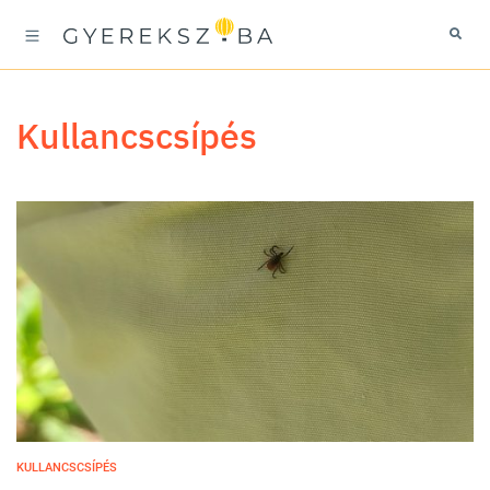
kullancscsípés
KULLANCSCSÍPÉS