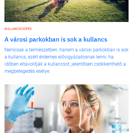
KULLANCSCSÍPÉS
A városi parkokban is sok a kullancs
Nemcsak a természetben, hanem a városi parkokban is sok
a kullancs, ezért érdemes elővigyázatosnak lenni: ha
időben eltávolítják a kullancsot, jelentősen csökkenthető a
megbetegedés esélye.