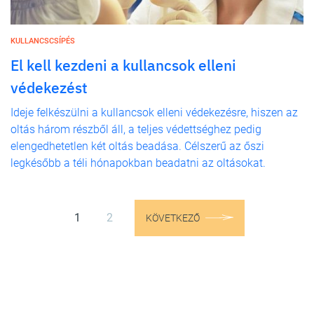
KULLANCSCSÍPÉS
El kell kezdeni a kullancsok elleni
védekezést
Ideje felkészülni a kullancsok elleni védekezésre, hiszen az
oltás három részből áll, a teljes védettséghez pedig
elengedhetetlen két oltás beadása. Célszerű az őszi
legkésőbb a téli hónapokban beadatni az oltásokat.
1
2
KÖVETKEZŐ