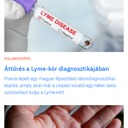
KULLANCSCSÍPÉS
Áttörés a Lyme-kór diagnosztikájában
Piacra lépett egy magyar fejlesztésű labordiagnosztikai
eljárás, amely akár már a csípést követő egy héten belül
azonosítani tudja a Lyme-kórt.