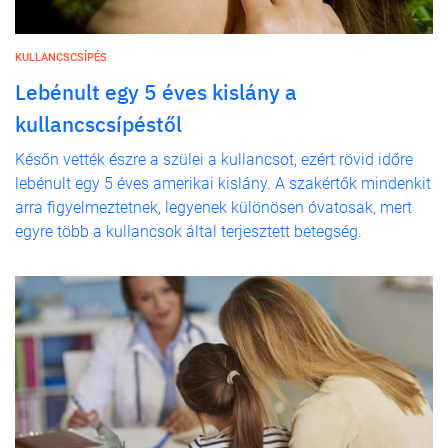
KULLANCSCSÍPÉS
Lebénult egy 5 éves kislány a
kullancscsípéstől
Későn vették észre a szülei a kullancsot, ezért rövid időre
lebénult egy 5 éves amerikai kislány. A szakértők mindenkit
arra figyelmeztetnek, legyenek különösen óvatosak, mert
egyre több a kullancsok által terjesztett betegség.