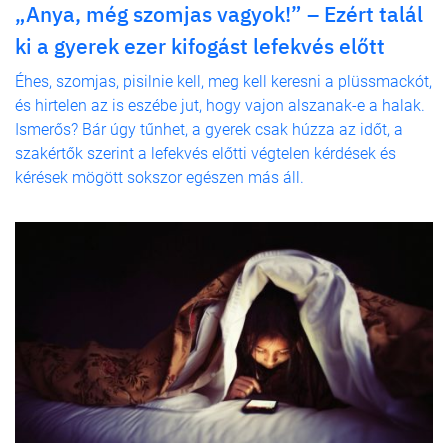
„Anya, még szomjas vagyok!” – Ezért talál
ki a gyerek ezer kifogást lefekvés előtt
Éhes, szomjas, pisilnie kell, meg kell keresni a plüssmackót,
és hirtelen az is eszébe jut, hogy vajon alszanak-e a halak.
Ismerős? Bár úgy tűnhet, a gyerek csak húzza az időt, a
szakértők szerint a lefekvés előtti végtelen kérdések és
kérések mögött sokszor egészen más áll.