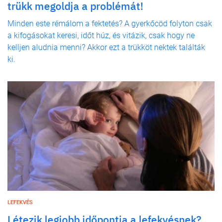
trükk megoldja a problémát!
Minden este rémálom a fektetés? A gyerkőcöd folyton csak
a kifogásokat keresi, időt húz, és vitázik, csak hogy ne
kelljen aludnia menni? Akkor ezt a trükköt nektek találták
ki.
LEFEKVÉS
Létezik legjobb időpontja a lefekvésnek?