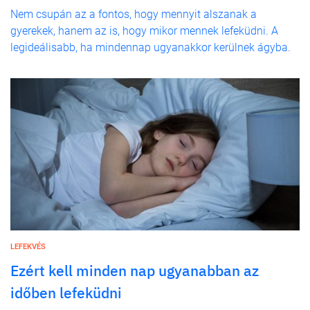
Nem csupán az a fontos, hogy mennyit alszanak a
gyerekek, hanem az is, hogy mikor mennek lefeküdni. A
legideálisabb, ha mindennap ugyanakkor kerülnek ágyba.
LEFEKVÉS
Ezért kell minden nap ugyanabban az
időben lefeküdni