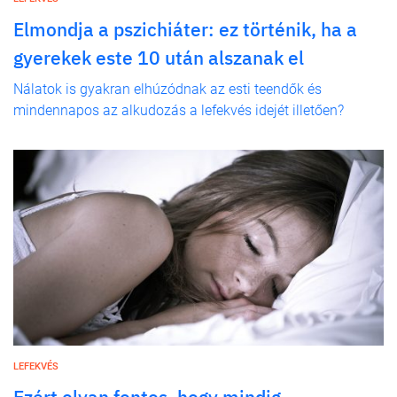
Elmondja a pszichiáter: ez történik, ha a
gyerekek este 10 után alszanak el
Nálatok is gyakran elhúzódnak az esti teendők és
mindennapos az alkudozás a lefekvés idejét illetően?
LEFEKVÉS
Ezért olyan fontos, hogy mindig