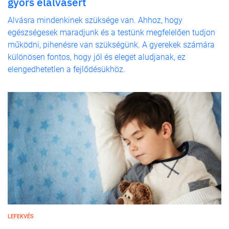
gyors elalvásért
Alvásra mindenkinek szüksége van. Ahhoz, hogy
egészségesek maradjunk és a testünk megfelelően tudjon
működni, pihenésre van szükségünk. A gyerekek számára
különösen fontos, hogy jól és eleget aludjanak, ez
elengedhetetlen a fejlődésükhöz.
LEFEKVÉS