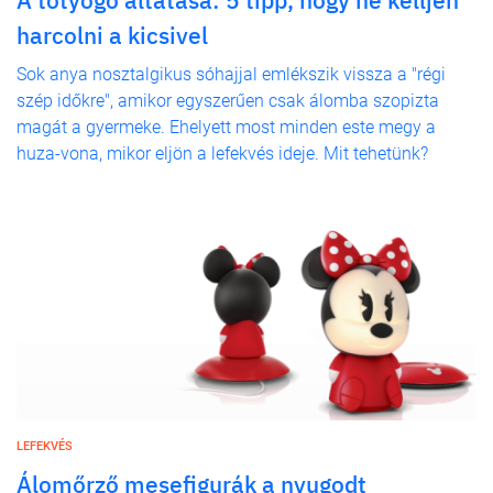
A totyogó altatása: 5 tipp, hogy ne kelljen
harcolni a kicsivel
Sok anya nosztalgikus sóhajjal emlékszik vissza a "régi
szép időkre", amikor egyszerűen csak álomba szopizta
magát a gyermeke. Ehelyett most minden este megy a
huza-vona, mikor eljön a lefekvés ideje. Mit tehetünk?
LEFEKVÉS
Álomőrző mesefigurák a nyugodt