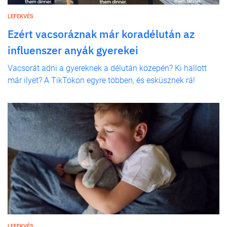
LEFEKVÉS
Ezért vacsoráznak már koradélután az
influenszer anyák gyerekei
Vacsorát adni a gyereknek a délután közepén? Ki hallott
már ilyet? A TikTokon egyre többen, és esküsznek rá!
LEFEKVÉS