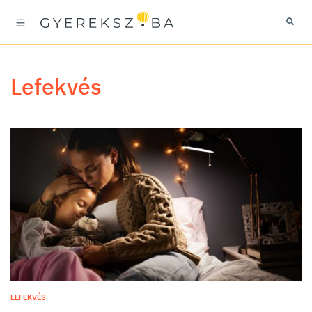
lefekvés
LEFEKVÉS