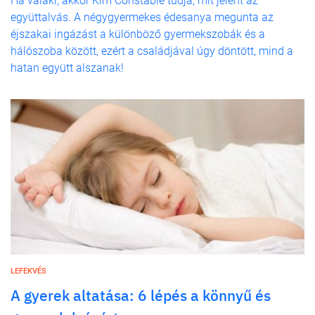
Ha valaki, akkor Kim Constable tudja, mit jelent az
együttalvás. A négygyermekes édesanya megunta az
éjszakai ingázást a különböző gyermekszobák és a
hálószoba között, ezért a családjával úgy döntött, mind a
hatan együtt alszanak!
LEFEKVÉS
A gyerek altatása: 6 lépés a könnyű és