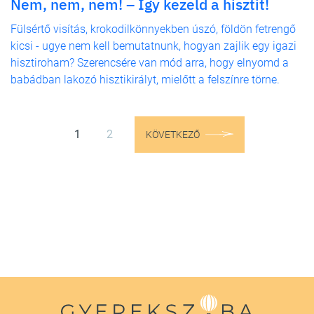
Nem, nem, nem! – Így kezeld a hisztit!
Fülsértő visítás, krokodilkönnyekben úszó, földön fetrengő
kicsi - ugye nem kell bemutatnunk, hogyan zajlik egy igazi
hisztiroham? Szerencsére van mód arra, hogy elnyomd a
babádban lakozó hisztikirályt, mielőtt a felszínre törne.
1
2
KÖVETKEZŐ