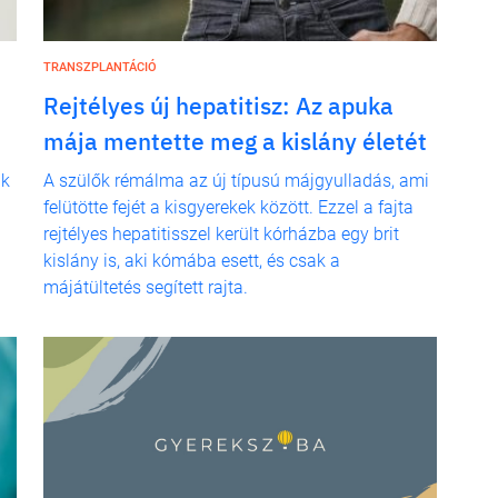
TRANSZPLANTÁCIÓ
Rejtélyes új hepatitisz: Az apuka
mája mentette meg a kislány életét
ak
A szülők rémálma az új típusú májgyulladás, ami
felütötte fejét a kisgyerekek között. Ezzel a fajta
rejtélyes hepatitisszel került kórházba egy brit
kislány is, aki kómába esett, és csak a
májátültetés segített rajta.