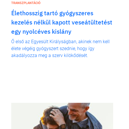
TRANSZPLANTÁCIÓ
Élethosszig tartó gyógyszeres
kezelés nélkül kapott veseátültetést
egy nyolcéves kislány
Ő első az Egyesült Királyságban, akinek nem kell
élete végéig gyógyszert szednie, hogy így
akadályozza meg a szerv kilökődését.