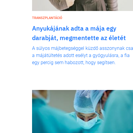
TRANSZPLANTÁCIÓ
Anyukájának adta a mája egy
darabját, megmentette az életét
A súlyos májbetegséggel küzdő asszonynak cs
a májátültetés adott esélyt a gyógyulásra, a fia
egy percig sem habozott, hogy segítsen.