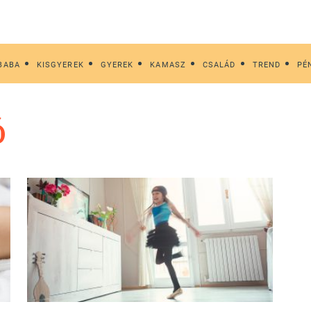
BABA
KISGYEREK
GYEREK
KAMASZ
CSALÁD
TREND
PÉ
ó