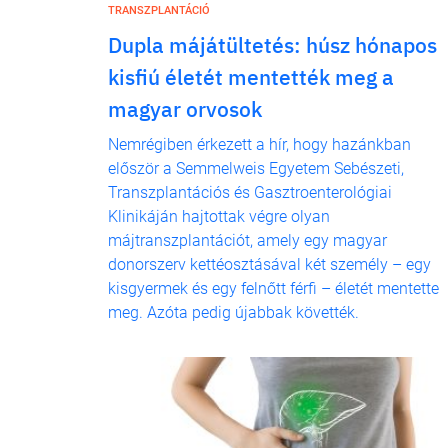
TRANSZPLANTÁCIÓ
Dupla májátültetés: húsz hónapos
kisfiú életét mentették meg a
magyar orvosok
Nemrégiben érkezett a hír, hogy hazánkban
először a Semmelweis Egyetem Sebészeti,
Transzplantációs és Gasztroenterológiai
Klinikáján hajtottak végre olyan
májtranszplantációt, amely egy magyar
donorszerv kettéosztásával két személy – egy
kisgyermek és egy felnőtt férfi – életét mentette
meg. Azóta pedig újabbak követték.