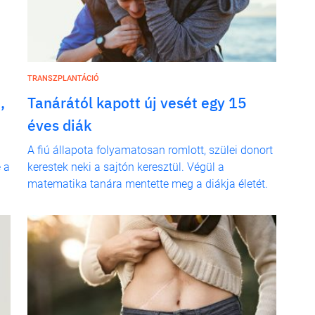
TRANSZPLANTÁCIÓ
,
Tanárától kapott új vesét egy 15
éves diák
A fiú állapota folyamatosan romlott, szülei donort
 a
kerestek neki a sajtón keresztül. Végül a
matematika tanára mentette meg a diákja életét.