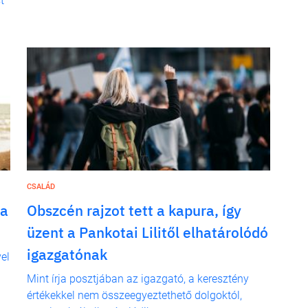
t
CSALÁD
 a
Obszcén rajzot tett a kapura, így
üzent a Pankotai Lilitől elhatárolódó
igazgatónak
el
Mint írja posztjában az igazgató, a keresztény
értékekkel nem összeegyeztethető dolgoktól,