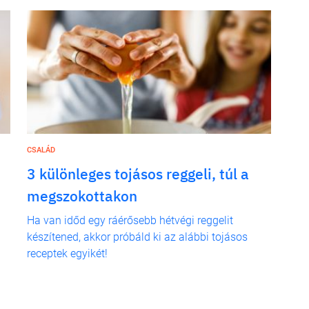
CSALÁD
3 különleges tojásos reggeli, túl a
megszokottakon
Ha van időd egy ráérősebb hétvégi reggelit
készítened, akkor próbáld ki az alábbi tojásos
receptek egyikét!