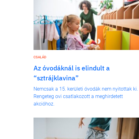
CSALÁD
Az óvodáknál is elindult a
“sztrájklavina”
Nemcsak a 15. kerületi óvodák nem nyitottak ki.
Rengeteg ovi csatlakozott a meghirdetett
akcióhoz.