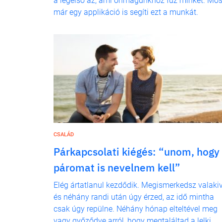
a legelső az, ami önmagunkhoz fűz minket. Mos
már egy applikáció is segíti ezt a munkát.
CSALÁD
Párkapcsolati kiégés: “unom, hogy
páromat is nevelnem kell”
Elég ártatlanul kezdődik. Megismerkedsz valakiv
és néhány randi után úgy érzed, az idő mintha
csak úgy repülne. Néhány hónap elteltével meg
vagy győződve arról, hogy megtaláltad a lelki