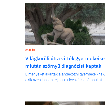
CSALÁD
Világkörüli útra vitték gyermekeike
miután szörnyű diagnózist kaptak
Élményeket akartak ajándékozni gyermekeiknek,
akik szép lassan teljesen elveszítik a látásukat.