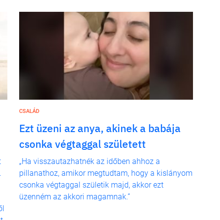
CSALÁD
Ezt üzeni az anya, akinek a babája
csonka végtaggal született
t
„Ha visszautazhatnék az időben ahhoz a
.
pillanathoz, amikor megtudtam, hogy a kislányom
csonka végtaggal születik majd, akkor ezt
üzenném az akkori magamnak.”
ől