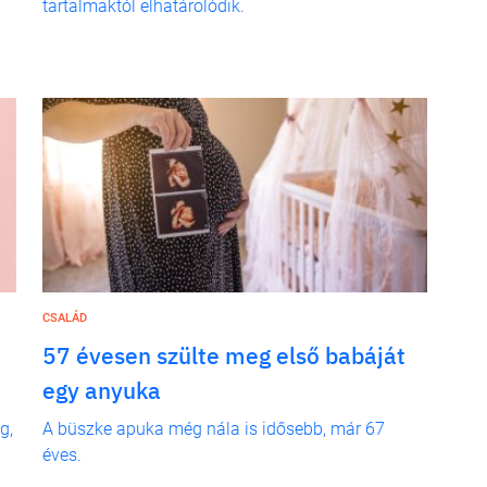
tartalmaktól elhatárolódik.
CSALÁD
57 évesen szülte meg első babáját
egy anyuka
g,
A büszke apuka még nála is idősebb, már 67
éves.