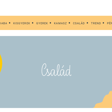
BABA
KISGYEREK
GYEREK
KAMASZ
CSALÁD
TREND
PÉ
Család