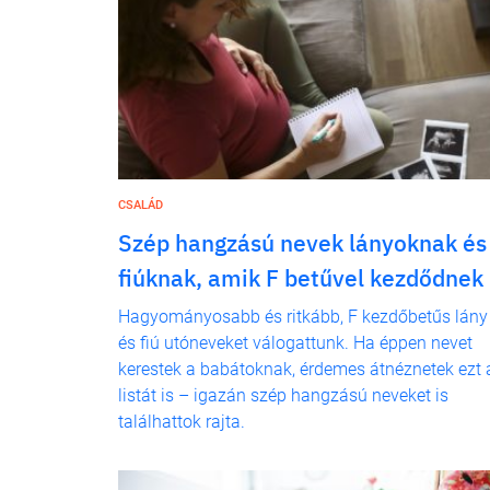
CSALÁD
Szép hangzású nevek lányoknak és
fiúknak, amik F betűvel kezdődnek
Hagyományosabb és ritkább, F kezdőbetűs lány
és fiú utóneveket válogattunk. Ha éppen nevet
kerestek a babátoknak, érdemes átnéznetek ezt 
listát is – igazán szép hangzású neveket is
találhattok rajta.